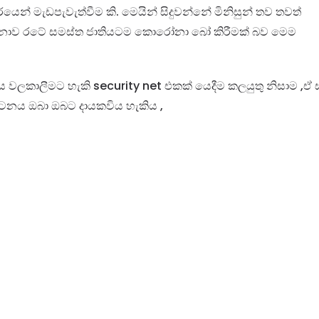
රයෙන් මැඩපැවැත්වීම කි. මෙයින් සිදුවන්නේ මිනිසුන් තව තවත්
ොව රටේ සමස්ත ජාතියටම කොරෝනා බෝ කිරීමක් බව මෙම
ාරය වලකාලීමට හැකි security net
එකක් යෙදීම
කලයුතු නිසාම ,
ඒ 
ටනය ඔබා ඔබට දායකවිය හැකිය ,