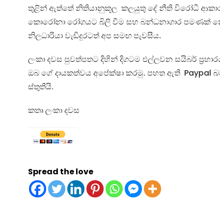
තුළින් ඇත්තේ නිතියානුකූල කලයුතු දේ නීති විරෝධී ආකා
කොරෝනා රෝගයට බිලි වීම සහ බන්ධනාගාර පමණක් න
නිලධාරියා වැඩිදුරටත් අප සමඟ පැවසීය.
ලංකා දවස පුවත්පතට දිහින් දිගටම එල්ලවන සයිබර් ප්‍රහ
ඔබ ගේ දායකත්වය අපේක්ෂා කරමු. පහත ඇති Paypal
බ
ස්තුතියි.
කතෘ ලංකා දවස
Spread the love