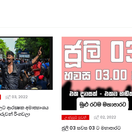
ජූලි 03, 2022
 ආරක්‍ෂක අමාත්‍යාංශය
කරුවන් රිංගවලා
ජූලි 02, 2022
උණුසුම් පුවත්
ජුලි 03 සවස 03 ට මහාපාරට