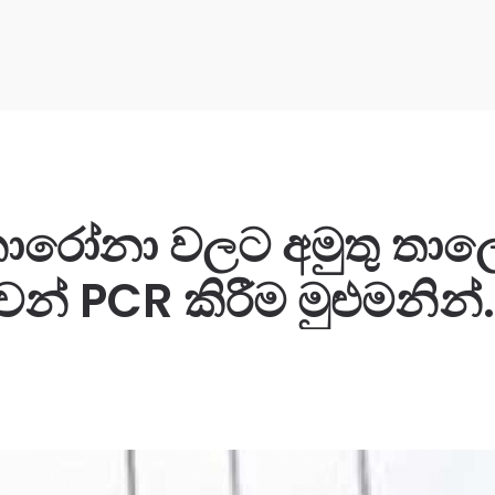
රෝනා වලට අමුතු තාල
න් PCR කිරීම මුළුමනින්