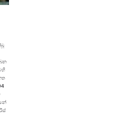
බූ
ලබන
ෙහි
ගත
්04
ම
්නේ
ිස්