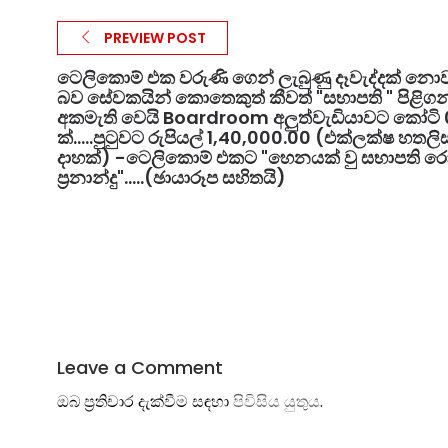
PREVIEW POST
ටෙලිකොම් එක වරුණි ගෙන් ලැබුණු දෑවැද්දක් න
බව සේවකයින් කොතෙකුත් කීවත් "සභාපති " පිළිග
අකමැති වෙයි Boardroom අලුත්වැඩියාවට කෝටි 
ක්.....පුටුවට රුපියල් 1,40,000.00 (එක්ලක්ෂ හතලිස
දාහක්) -ටෙලිකොම් එකට "හෙනයක් වු සභාපති ර
ප්‍රනාන්දු".....(ඡායාරූප සහිතයි)
Leave a Comment
ඔබ ප්‍රතිචාර දැක්වීම සඳහා
පිවිසිය යුතුය
.