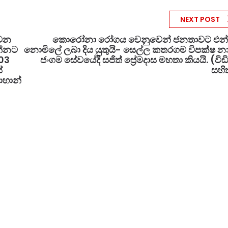
NEXT POST
ොවන
කොරෝනා රෝගය වෙනුවෙන් ජනතාවට එන
න්නට
නොමිලේ ලබා දිය යුතුයි- සෙල්ල කතරගම විපක්ෂ 
03
ජංගම සේවයේදී සජිත් ප්‍රේමදාස මහතා කියයි. (වි
්
සහි
ොහාන්