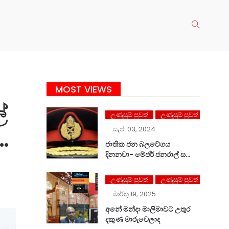
MOST VIEWS
ේ
උණුසුම් පුවත්
උණුසුම් පුවත්
ම
සැප්. 03, 2024
ජාතික ජන බලවේගය
දිනනවා- මේජර් ජනරාල් සලේ
පවසයි
උණුසුම් පුවත්
උණුසුම් පුවත්
මාර්තු 19, 2025
අනේ මන්දා මාලිමාවට උතුර
දකුණ මාරුවෙලාද