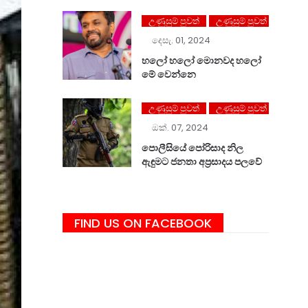
උණුසුම් පුවත්
උණුසුම් පුවත්
දෙසැ. 01, 2024
හලෝ ⁣හලෝ මොනවද හලෝ
මේ වෙන්නෙ
උණුසුම් පුවත්
උණුසුම් පුවත්
ඔක්. 07, 2024
පොලීසියේ පෝරිසාද නිල
ඇඳුමට ජනතා අප්‍රසාදය පලවේ
FIND US ON FACEBOOK