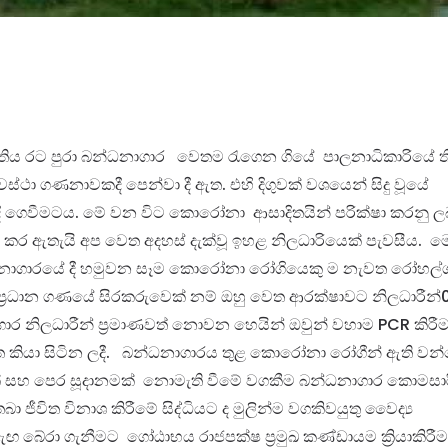
්තිය රට පුරා බන්ධනාගාර වෙතම රැගෙන ගියේ පාලනාධිකාරියේ ති
ථා ගණනාවකදී පෙන්වා දී ඇත. එහි දිගුවක් වශයෙන් සිදු වූයේ
්දි ගෙවීමටය. මේ වන විට කොරෝනා ආසාදිතයින් පරික්ෂා කරනු 
 ඇතැයි අප වෙත අදහස් දැක්වූ ඉහළ නිලධාරියෙක් පැවසීය. ම
නාගාරයේ දී හමුවන සෑම කොරෝනා රෝගියෙකු ම නැවත රෝහල්
02 ප්‍රධාන ගණයේ සිරකරුවෙක් නම් ඔහු වෙත ආරක්ෂාවට නිලධාරීන
ාගාර නිලධාරීන් ප්‍රමාණවත් නොවන හෙයින් ඔවුන් වහාම PCR කිරී
ෙත කියා සිටින ලදී. බන්ධනාගාරය තුළ කොරෝනා රෝගීන් ඇති වන
ස්මක් සහ පෙර සූදානමක් නොමැති වීමේ වගකීම බන්ධනාගාර කොමසාර
ීවිත විනාශ කිරීමේ සිද්ධියට ද මුලින්ම වගකිවයුතු වෛද්‍ය
 ඇඟ බේරා ගැනීමට ගෝඨාභය රාජපක්ෂ ප්‍රමුඛ කණ්ඩායම ක්‍රියාකිරීම