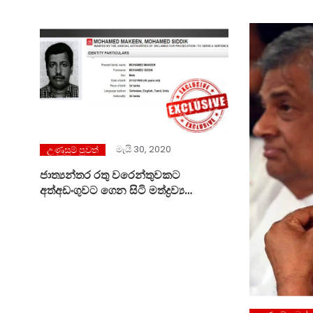
මැයි 30, 2020
උණුසුම් පුවත්
ජාත්‍යන්තර රතු වරෙන්තුවකට
අත්අඩංගුවට ගෙන සිටි මත්ද්‍රව්‍ය
ජාවාරම්කරුවෙකු වන මොහොමඩ්
සිද්ධික් කොරෝනා පිටින් එළියට
දාලා……….!!