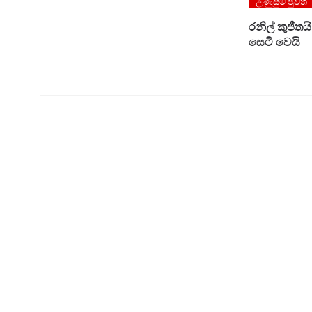
උණුසුම් පුවත්
රනිල් කුජී
සෙටි වෙයි