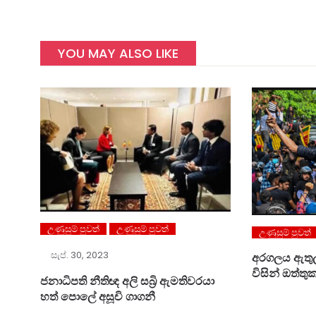
YOU MAY ALSO LIKE
උණුසුම් පුවත්
උණුසුම් පුවත්
උණුසුම් පුවත්
සැප්. 30, 2023
අරගලය ඇතුලට
විසින් ඔත්තු
ජනාධිපති නීතිඥ අලි සබ්‍රි ඇමතිවරයා
හත් පොලේ අසූචි ගාගනී