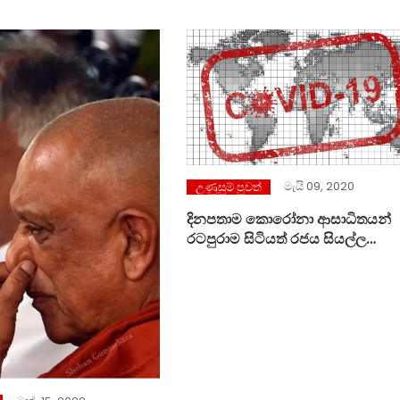
මැයි 09, 2020
උණුසුම් පුවත්
දිනපතාම කොරෝනා ආසාධිතයන්
රටපුරාම සිටියත් රජය සියල්ල
ජනතාවට සඟවනවා………!!