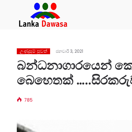
උණුසුම් පුවත්
ජනවාරි 3, 2021
බන්ධනාගාරයෙන් කො
බෙහෙතක් …..සිරකරුව
නවතා දමයි.
785