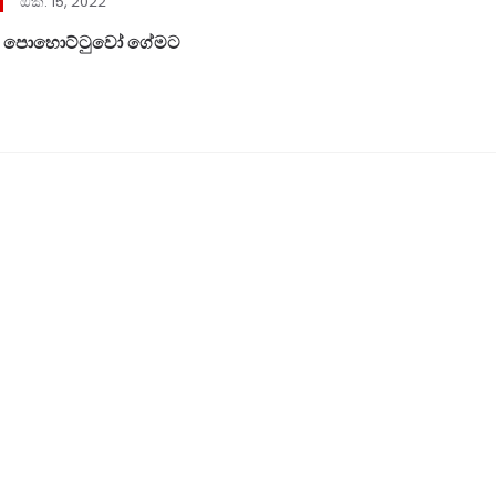
ඔක්. 15, 2022
තයි පොහොට්ටුවෝ ගේමට