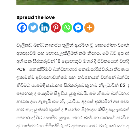
Spread the love
වැලිකඩ බන්ධනාගාරය තුලින් ආරම්භ වූ කොරෝනා ව්‍යාප
අතපසුවීම් සහ නොසැලකිලිමත් කම නිසාය. මේ බව අප අවස්
අහිංසක සිරකරුවන් 16 දෙනෙකුට මහර දී ජීවිතයෙන් වන
PCR නොකිරීමට බන්ධනාගාර කොමසාරිස්වරයා තීරණය කර
ඉතාමත්ම අවාසනාවන්තම සහ තර්ජනයක් වන්නේ බන්ධ
කිරීමට යාමේදී සාමාන්‍ය සිරකරුවෙකු නම් නිලධාරීන් 
දෙනෙකු ද යෙදවීම සිදු විය යුතු බවයි. මේ නිසාම බන්ධන
නවතා දමා ඇතැයි එම නිලධාරියා අදහස් දක්වමින් අප ව
නම් කළ යුත්තේ කුමක් ද ? යන්න පිළිබඳව කිසිදු සැලැ
ජෙනරාල් ඊට වගකිව යුතුය. මහර බන්ධනාගාරයේ වෙඩි තබා ජ
අධ්‍යක්ෂවරයා හිමින්සීරුවේ අමාත්‍යාංශයට මාරු කර යවා