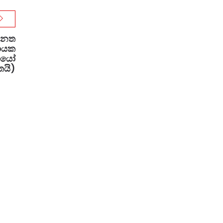
්නත
නායක
ඩියෝ
තයි)