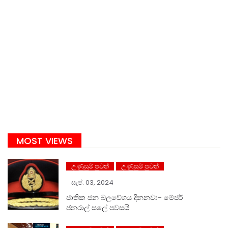
MOST VIEWS
උණුසුම් පුවත්
උණුසුම් පුවත්
සැප්. 03, 2024
ජාතික ජන බලවේගය දිනනවා- මේජර්
ජනරාල් සලේ පවසයි