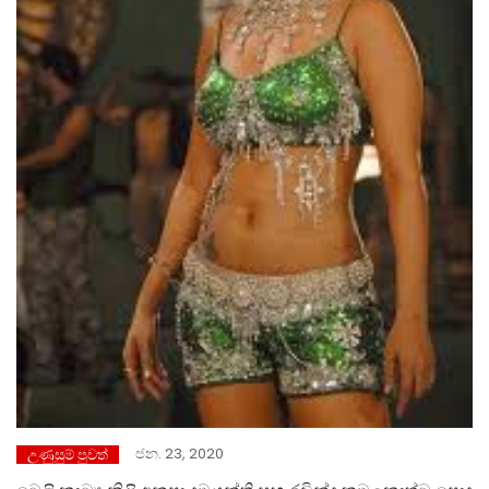
ජන. 23, 2020
උණුසුම් පුවත්