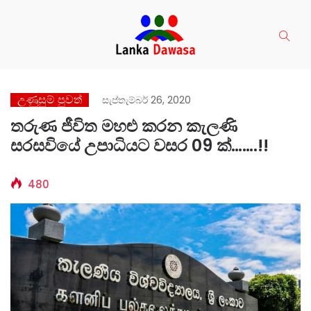
උණුසුම් පුවත්
සැප්තැම්බර් 26, 2020
තරුණ ජීවිත මහළු කරන කැලණි
සරසවියේ උපාධියට වසර 09 ක්…….!!
480