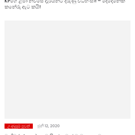
KPගේ ළමා නිවසේ දැරියන්ට දරුණු වධහිංසා! – දෙදෙනෙක්
කනේරු ඇට කයි!
ජුනි 12, 2020
උණුසුම් පුවත්