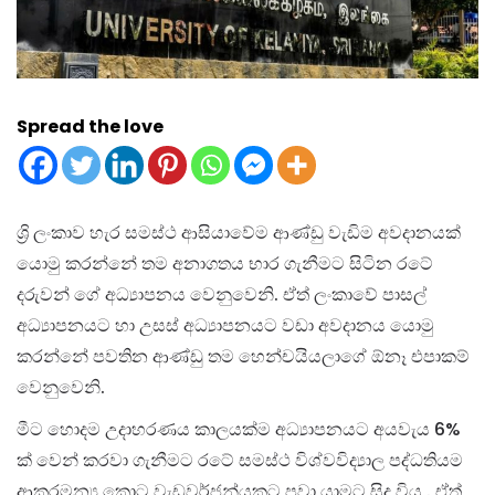
Spread the love
ශ්‍රි ලංකාව හැර සමස්ථ ආසියාවේම ආණ්ඩු වැඩිම අවදානයක්
යොමු කරන්නේ තම අනාගතය භාර ගැනීමට සිටින රටේ
දරුවන් ගේ අධ්‍යාපනය වෙනුවෙනි. ඒත් ලංකාවේ පාසල්
අධ්‍යාපනයට හා උසස් අධ්‍යාපනයට වඩා අවදානය යොමු
කරන්නේ පවතින ආණ්ඩු තම හෙන්චයියලාගේ ඕනෑ එපාකම්
වෙනුවෙනි.
මීට හොදම උදාහරණය කාලයක්ම අධ්‍යාපනයට අයවැය 6%
ක් වෙන් කරවා ගැනීමට රටේ සමස්ථ විශ්වවිද්‍යාල පද්ධතියම
ආකරමන්‍ය කොට වැඩවර්ජන්යකට පවා යාමට සිදු විය . ඒත්