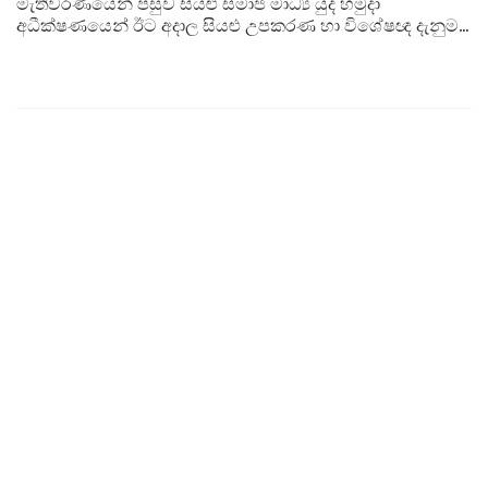
මැතිවරණයෙන් පසුව සියළු සමාජ මාධ්‍ය යුද හමුදා
අධීක්ෂණයෙන් ඊට අදාල සියළු උපකරණ හා විශේෂඥ දැනුම
චීනයෙන්