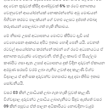
අද වෙන තුරුවත් කිසිදු ආණ්ඩුවක් 6% ක රටේ අනාගතය
වෙනුවෙන් ආයෝජන්යක් නොකරන්නේම අමු මොඩයන්
බිහිවන තරමට පාලක්යන් ගේ වහළු ලෙසට දුප්පත් ගම්බද
තරුණයන් පොලබවා ගත් හැකි නිසාමය.
මේ නිසාම උසස් අධ්‍යාපනය මොට්ට කිරීමට දැඩි සේ
වෙහෙසෙන ආකාරය අපිට ඉතාම හොදි පෙනි යයි. වෙනත්
රටවල් ආයෝජනය කරන්නේ තමන් ගේ රටේ අධ්‍යනයටය ඒ
අනාගත පැවැත්ම වෙනුවෙනි. ඒත් ශ්‍රි ලංකාවේ ඒ සියල්ලම
කණපිට ගසා ඇත. උසස් අධ්‍යාපනය දුක් විදින දරුවන් ඒකායන
අරමුණ සරසවි වරම් ලබා ගැනීම උවත් අද කැලණි විශ්ව
විද්‍යාලය ඒ අහිංසක දරුවන්ව මහපාරට ඇද දමා තිබීම ඉතාම
සෝචනීයයි.
වසර 03 කින් උපාධියක් ලබා ගැත හැකි වුවත් කැලණි
විශ්වද්‍යාල දරුවන්ට උපාධිය ලබාගැනීමට සිදුව ඇත්තේ වසර
09 කින් පසුවය ඒත් පාලන අධිකාරියට නොවදිනා වැදුම්