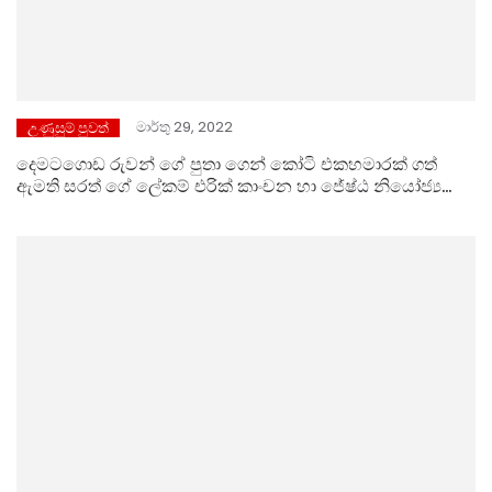
මාර්තු 29, 2022
උණුසුම් පුවත්
දෙමටගොඩ රුවන් ගේ පුතා ගෙන් කෝටි එකහමාරක් ගත්
ඇමති සරත් ගේ ලේකම් එරික් කාංචන හා ජේෂ්ඨ නියෝජ්‍ය
පොලිස්පති දේශබන්දු බවට හෙලිවේ