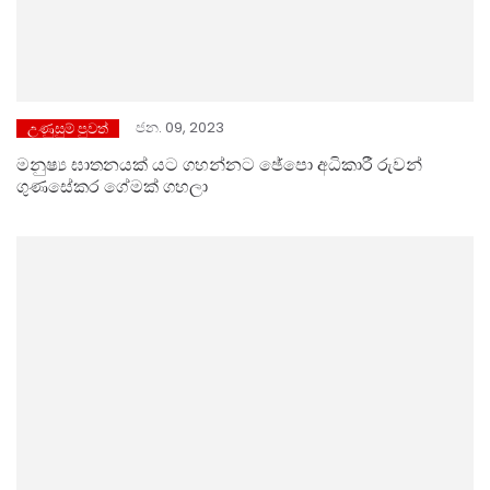
ජන. 09, 2023
උණුසුම් පුවත්
මනුෂ්‍ය ඝාතනයක් යට ගහන්නට ඡේපො අධිකාරී රුවන්
ගුණසේකර ගේමක් ගහලා