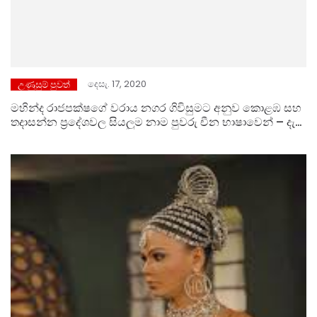
දෙසැ. 17, 2020
උණුසුම් පුවත්
මහින්ද රාජපක්ෂගේ වරාය නගර ගිවිසුමට අනුව කොළඹ සහ
තදාසන්න ප්‍රදේශවල සියලුම නාම පුවරු චීන භාෂාවෙන් – දැන්
රාජපක්ෂලාගේ දේශප්‍රේමය රෙද්ද පල්ලෙන් බේරෙමින් ඇත.