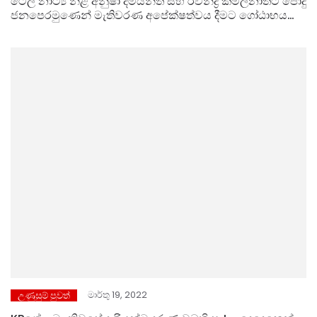
ටෙලි නාට්‍ය නිළි අනුෂා දමයන්ති සහ රවින්ද්‍ර කමලනාත්ට පොදු
ජනපෙරමුණෙන් මැතිවරණ අපේක්ෂත්වය දීමට ගෝඨාභය
අනුමැතිය …….!!
මාර්තු 19, 2022
උණුසුම් පුවත්