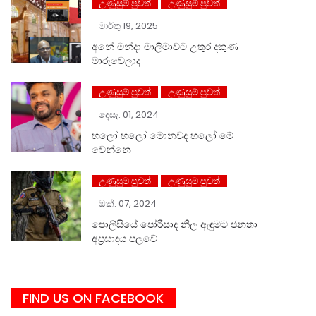
උණුසුම් පුවත්
උණුසුම් පුවත්
මාර්තු 19, 2025
අනේ මන්දා මාලිමාවට උතුර දකුණ
මාරුවෙලාද
උණුසුම් පුවත්
උණුසුම් පුවත්
දෙසැ. 01, 2024
හලෝ ⁣හලෝ මොනවද හලෝ මේ
වෙන්නෙ
උණුසුම් පුවත්
උණුසුම් පුවත්
ඔක්. 07, 2024
පොලීසියේ පෝරිසාද නිල ඇඳුමට ජනතා
අප්‍රසාදය පලවේ
FIND US ON FACEBOOK