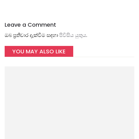
Leave a Comment
ඔබ ප්‍රතිචාර දැක්වීම සඳහා
පිවිසිය යුතුය
.
YOU MAY ALSO LIKE