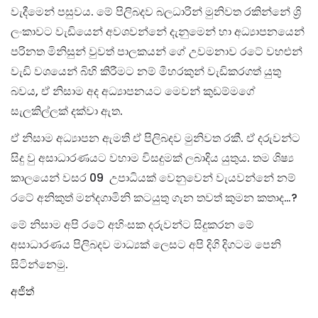
වැදීමෙන් පසුවය. මේ පිලිබදව බලධාරින් මුනිවත රකින්නේ ශ්‍රි
ලංකාවට වැඩියෙන් අවශවන්නේ දැනුමෙන් හා අධ්‍යාපනයෙන්
පරිනත මිනිසුන් වුවත් පාලකයන් ගේ උවමනාව රටේ වහළුන්
වැඩි වශයෙන් බිහි කිරීමට නම් මීහරකුන් වැඩිකරගත් යුතු
බවය, ඒ නිසාම අද අධ්‍යාපනයට මෙවන් කුඩම්මගේ
සැලකිල්ලක් දක්වා ඇත.
ඒ නිසාම අධ්‍යාපන ඇමති ඒ පිලිබදව මුනිවත රකී. ඒ දරුවන්ට
සිදු වු අසාධාරණයට වහාම විසදුමක් ලබාදිය යුතුය. තම ශිෂ්‍ය
කාලයෙන් වසර 09 උපාධියක් වෙනුවෙන් වැයවන්නේ නම්
රටේ අනිකුත් මන්දගාමිනි කටයුතු ගැන තවත් කුමන කතාද…?
මේ නිසාම අපි රටේ අහිංසක දරුවන්ට සිදුකරන මේ
අසාධාරණය පිලිබදව මාධ්‍යක් ලෙසට අපි දිගි දිගටම පෙනි
සිටින්නෙමු.
අජිත්