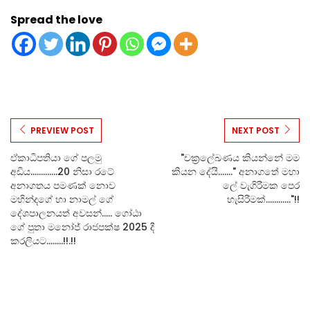
Spread the love
PREVIEW POST
NEXT POST
ඒකාධිපතියා ගේ පලමු
"චක්‍රලේඛණය කියන්නේ මම
අඩිය.............20 නිසා රටේ
කියන දේයි......." අනාගතේ මහා
අනාගතය පමණක් නොව
ලේ වැගිරීමක පෙර
මහින්දගේ හා නාමල් ගේ
හැසිරීමක්............"!!
දේශපාලනයත් අවසන්..... ගෝඨා
ගේ පුතා මනෝජ් රාජපක්ෂ 2025 දී
කරලියට........!!.!!