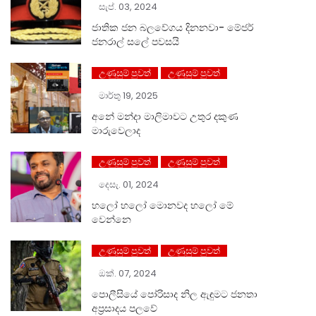
සැප්. 03, 2024
ජාතික ජන බලවේගය දිනනවා- මේජර්
ජනරාල් සලේ පවසයි
උණුසුම් පුවත්
උණුසුම් පුවත්
මාර්තු 19, 2025
අනේ මන්දා මාලිමාවට උතුර දකුණ
මාරුවෙලාද
උණුසුම් පුවත්
උණුසුම් පුවත්
දෙසැ. 01, 2024
හලෝ ⁣හලෝ මොනවද හලෝ මේ
වෙන්නෙ
උණුසුම් පුවත්
උණුසුම් පුවත්
ඔක්. 07, 2024
පොලීසියේ පෝරිසාද නිල ඇඳුමට ජනතා
අප්‍රසාදය පලවේ