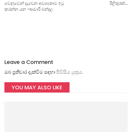
වෙනුවෙන් දැවෙන අවශ්‍යතාව ඉටු
පිලිතුරක්...
කරන්න යන -ආචාරී බන්දුල
Leave a Comment
ඔබ ප්‍රතිචාර දැක්වීම සඳහා
පිවිසිය යුතුය
.
YOU MAY ALSO LIKE