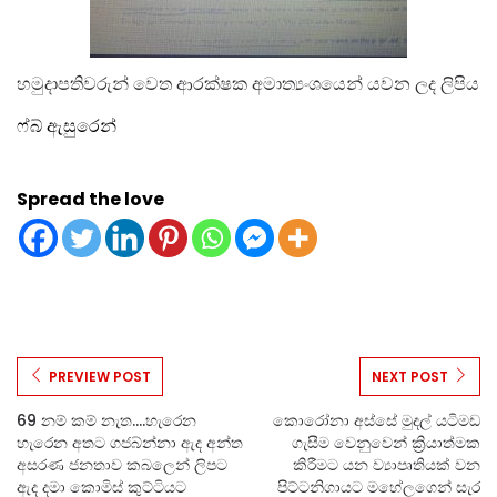
හමුදාපතිවරුන් වෙත ආරක්ෂක අමාත්‍යංශයෙන් යවන ලද ලිපිය
ෆ්බ් ඇසුරෙන්
Spread the love
PREVIEW POST
NEXT POST
69 නම් කම් නැත....හැරෙන
කොරෝනා අස්සේ මුදල් යටිමඩ
හැරෙන අතට ගජබ්න්නා ඇද අන්ත
ගැසීම වෙනුවෙන් ක්‍රියාත්මක
අසරණ ජනතාව කබලෙන් ලිපට
කිරීමට යන ව්‍යාපෘතියක් වන
ඇද දමා කොමිස් කුට්ටියට
පිට්ටනිගායට මහේලගෙන් සැර