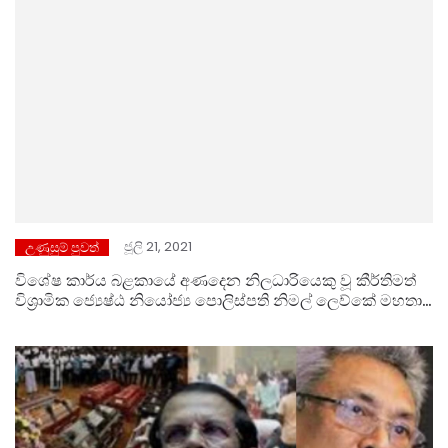
ජූලි 21, 2021
උණුසුම් පුවත්
විශේෂ කාර්ය බළකායේ අණදෙන නිලධාරියෙකු වූ කීර්තිමත්
විශ්‍රාමික ජ්‍යෙෂ්ඨ නියෝජ්‍ය පොලිස්පති නිමල් ලෙව්කේ මහතා
සමගි ජනබලවේගයේ වෘතීයවේදී බුද්ධි මණ්ඩපයට.