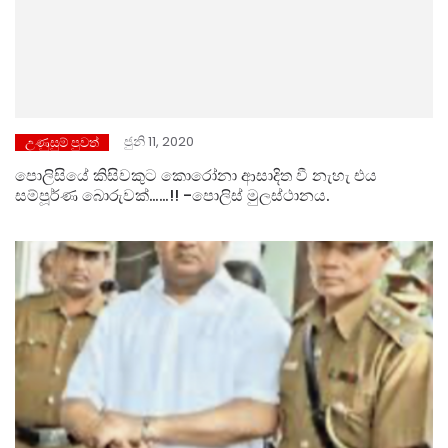
ජුනි 11, 2020
උණුසුම් පුවත්
පොලිසියේ කිසිවකුට කොරෝනා ආසාදිත වී නැහැ එය
සම්පූර්ණ බොරුවක්……!! -පොලිස් මුලස්ථානය.