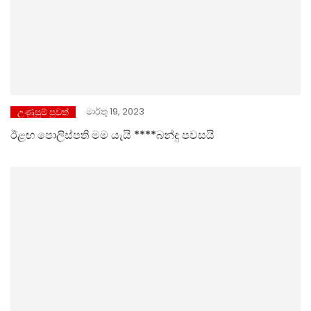
මාර්තු 19, 2023
උණුසුම් පුවත්
ඊළඟ පොලිස්පති මම යැයි ****බන්දු පවසයි