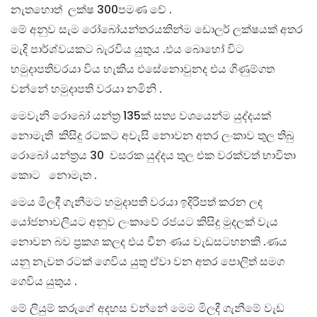
නැතහොත් ලක්ෂ 300පමණ වේ .
මේ අනුව සැම රෝබෝයන්තරයකින්ම ඩොලර් ලක්ෂයක් අතර
මැදි පාර්ශ්වයකට බැරවිය යුතුය .එය බොහෝ විට
හමුදාපතිවරයා විය හැකිය එසේනොවුනද එය ගිණුම්ගත
වන්නේ හමුදාපති වරයා නමිනි .
මෙවැනි රොබෝ යන්ත්‍ර 135ක් සත්‍ය වශයෙන්ම යුද්දයක්
නොමැති කිසිදු රටකට අවැසි නොවන අතර ලංකාව තුල තිබු
රොබෝ යන්ත්‍රය 30 වසරක යුද්දය තුල එක වරක්වත් භාවිතා
කොට නොමැත .
මෙය මිලදී ගැනීමට හමුදාපති වරයා ඉදිරිපත් කරන ලද
යෝජනාවලියට අනුව ලංකාවේ රජයට කිසිදු මුදලක් වැය
නොවන බව ප්‍රකශ කලද එය චීන ණය වැඩසටහනකි .ණය
යනු නැවත රටක් ගෙවිය යුතු ඒවා වන අතර පොලිත් සමග
ගෙවිය යුතුය .
මේ ලියුම් කරුගේ අදහස වන්නේ මෙම මිලදී ගැනීමේ වැඩ