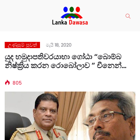
උණුසුම් පුවත්
මැයි 18, 2020
යුද හමුදාපතිවරයාහා ගෝඨා “බොම්බ
නිෂ්ක්‍රිය කරන රොබෝලාව ” චීනෙන්
මිලට ගන්න යයි…….. චීන -රාජපක්ෂ
උගුලේ “ශවින්ද්‍රව” හිරකිරීමට ද …?
805