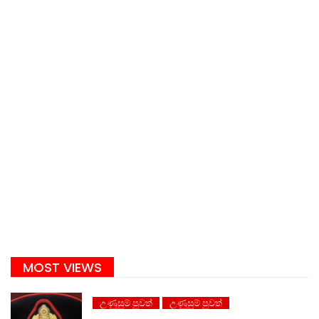
MOST VIEWS
උණුසුම් පුවත්
උණුසුම් පුවත්