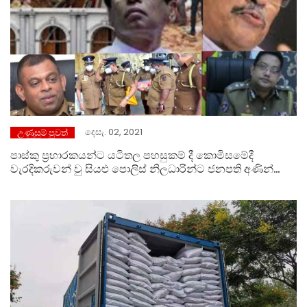
දෙසැ. 02, 2021
උණුසුම් පුවත්
පාස්කු ප්‍රහාරකයන්ට යටිතල පහසුකම් දී කොමිසමේදී
වැරදිකරුවන් වු සියළු පොලිස් නිලධාරින්ට ජනපති අණින්
නිදහස සමඟ උසස්වීම්.