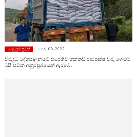
පෙබ. 08, 2022
උණුසුම් පුවත්
විරුද්ධ දේශපාලනයට එරෙහිව තක්කඩි රාජපක්ෂ වරු ගේම⁣ට
බසී සටන අනුරපුරයෙන් ඇරඹේ.