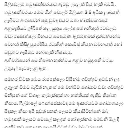
පිලිවෙලම හමුදාපතිවරයාට ඇටවූ උගුලක් විය හැකි බවයි .
හමුදාපතිවරයා මෙම ගින් ඩොලර් මිලියන 3.5 අධික ලාබයක්
ලැබීමට ආශාවෙන් පසු වුවද එයට මහා භාණ්ඩාගරයේ
අනුමැතියට ඉදිරිපත් කල යුතුය .ලෝකයේ අනිකුත් රටවලට
වඩා රාජපක්ෂලා චීනයට මෙපමණ ඈළුම්කමක් දක්වන්නේම
වෙනත් කිසිදු යුරෝපිය රටකින් කොමිස් කියන වචනයක් හෝ
ඔවුනට ඇසීමට නොහැකි නිසාමය.
අනිවාර්යෙන් මේ තිබෙන තත්ත්වය අනුව හමුදාපති වරයා
උගුලේ පැටලෙනු ඇත .
සමහර විටක මෙය රාජපක්ෂලා විසින්ම ශවින්ද්‍රට අටවන් ලද
උගුලක් වීමට බැරිත් නැත ඒ මේ වන්විට ගෝඨාට වඩා ශවින්ද්‍රට
මිනිසුන් ගේ විශාල කැමැක්තක් හා භක්තියක් ඇතිව තිබෙන
නිසාය. ෆීල්මාෂල් ෆොන්සේකාටද මේ ආකරයටම ගෝඨාභයලා
සිදුකල නිසා අපි පුවත් පතක් ලෙසට කියාසිටින්නේ ඔබ
හමුදාපති ලෙසට මොලේ කලදක් හෝ ඇත්නම මෙවනි මිල දී
ගැනීමකට නොයන ලෙසයි ඊටත් වඩා ඔබ ධුරයෙන්