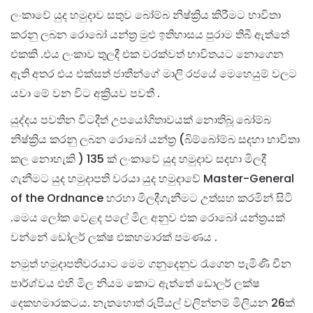
ලංකාවේ යුද හමුදාව සතුව බෝම්බ නිෂ්ක්‍රිය කිරීමට භාවිතා
කරනු ලබන රොබෝ යන්ත්‍ර මුළු ඉතිහාසය පුරාම තිබී ඇත්තේ
එකකි .එය ලංකාව තුලදී එක
වරක්වත් භාවිතයට නොගෙන
ඇති අතර එය එක්සත් ජාතීන්ගේ මාලි රජයේ මෙහෙයුම් වලට
යවා මේ වන විට අක්‍රියව පවතී .
යුද්දය පවතින විටදීත් උපයෝගිතාවයක් නොතිබූ බෝම්බ
නිෂ්ක්‍රිය කරනු ලබන රොබෝ යන්ත්‍ර (බිම්බෝම්බ සදහා භාවිතා
කල නොහැකි ) 135 ක් ලංකාවේ යුද හමුදාව සදහා මිලදී
ගැනීමට යුද හමුදාපති වරයා යුද හමුදාවේ Master-General
of the Ordnance හරහා මිලදීගැනීමට උත්සහ කරමින් සිටි
.මෙය ලෝක වෙළද පලේ මිල අනුව එක රොබෝ යන්ත්‍රයක්
වන්නේ ඩෝලර් ලක්ෂ එකහමාරක් පමණය .
නමුත් හමුදාපතිවරයාට මෙම ගනුදෙනුව රැගෙන පැමිණි චීන
පාර්ශ්වය එහි මිල නියම කොට ඇත්තේ ඩොලර් ලක්ෂ
දෙකහමාරකටය. නැතහොත් රුපියල් වලින්නම් මිලියන 26ක්