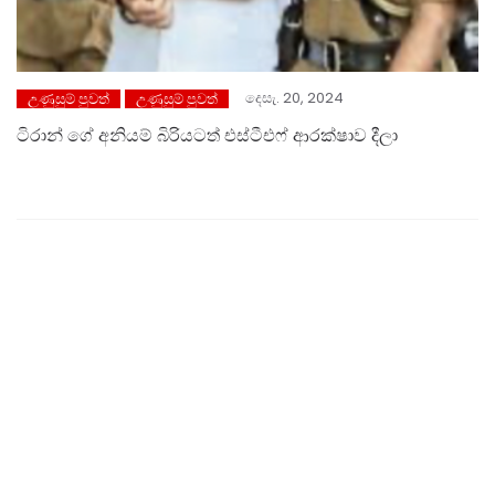
දෙසැ. 20, 2024
උණුසුම් පුවත්
උණුසුම් පුවත්
ටිරාන් ගේ අනියම් බිරියටත් එස්ටීඑෆ් ආරක්ෂාව දීලා