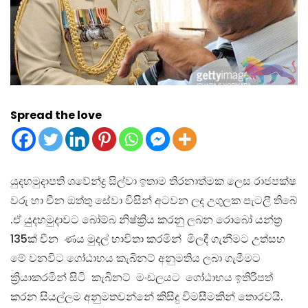
Spread the love
යුදහමුදාපති ශවේන්ද්‍ර සිල්වා ඉතාම තිරනාත්මක ලෙස රාජපක්ෂ
වරු හා චීන ඔත්තු සේවා විසින් අටවන ලද උගුලක පැටලී තිබේ
.ඒ යුදහමුදාවට බෝම්බ නිෂ්ක්‍රිය කරනු ලබන රොබෝ යන්ත්‍ර
135ක් චීන ණය මුදල් භාවිතා කරමින් මිලදී ගැනීමට උත්සහ
මේ වනවිට ගෝඨාභය කැබිනට් අනුමතිය ලබා ගැමීමට
ක්‍රියාකරමින් සිටි කැබිනට් මංඩලයට ගෝඨාභය ඉතිරිපත්
කරන සියල්ලම අනුමතවන්නේ කිසිදු විමසීමකින් තොරවයි.