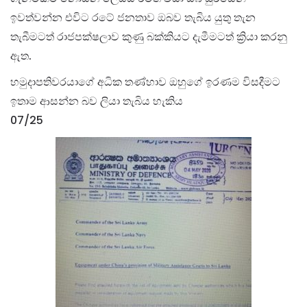
ඉවත්වන්න එවිට රටේ ජනතාව ඔබව තැබිය යුතු තැන
තැබීමටත් රාජපක්ෂලාව කුණු බක්කියට දැමීමටත් ක්‍රියා කරනු
ඇත.
හමුදාපතිවරයාගේ අධික තණ්හාව ඔහුගේ ඉරණම විසදීමට
ඉතාම ආසන්න බව ලියා තැබිය හැකිය
07/25