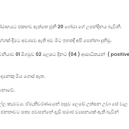
ය ගෝඨාභයට එකඟව ඇත්තෙ ජුනි 20 ගෝඨා ගේ උපන්දිනය බැවිනි.
් දීමට අවශ්‍යව ඇති බව මීට ඉහතදී අපි පෙන්නා දුනිමු.
යාව 01 මීගමුව 02 ලෙසට දිනට (04 ) ආසාධිතයන් ( positiv
දෙනෙකු මිය ගොස් ඇත.
 නොවේ.
ල්ල කෑමටය. ඒමැතිවරණයෙන් පසුව ලෙඩේ උත්සන උවා සේ වැල
ි ජනතාවට සත්‍ය පවසන්නේ දැඩි සමාජ ව්‍යසනයක් ඇති බැවින්