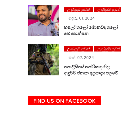
උණුසුම් පුවත්
උණුසුම් පුවත්
දෙසැ. 01, 2024
හලෝ ⁣හලෝ මොනවද හලෝ
මේ වෙන්නෙ
උණුසුම් පුවත්
උණුසුම් පුවත්
ඔක්. 07, 2024
පොලීසියේ පෝරිසාද නිල
ඇඳුමට ජනතා අප්‍රසාදය පලවේ
FIND US ON FACEBOOK