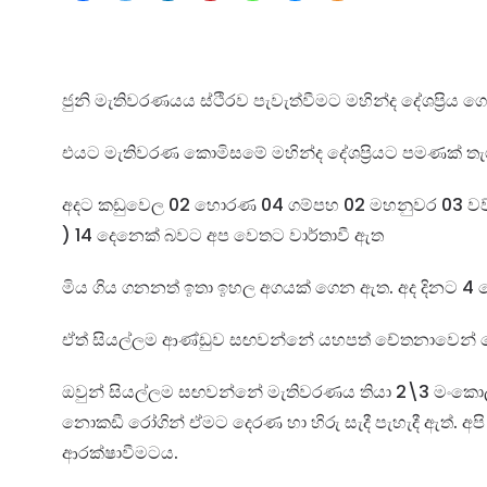
ජුනි මැතිවරණයය ස්ථිරව පැවැත්වීමට මහින්ද දේශප්‍රි
එයට මැතිවරණ කොමිසමේ මහින්ද දේශප්‍රියට පමණක් තැග්ගක
අදට කඩුවෙල 02 හොරණ 04 ගම්පහ 02 මහනුවර 03 වව්නි
)
14 දෙනෙක් බවට අප වෙතට වාර්තාවී ඇත
මිය ගිය ගනනත් ඉතා ඉහල අගයක් ගෙන ඇත. අද දිනට 4 
ඒත් සියල්ලම ආණ්ඩුව සඟවන්නේ යහපත් චේතනාවෙන්
ඔවුන් සියල්ලම සඟවන්නේ මැතිවරණය තියා 2\3 මංකො
නොකඩී රෝගින් ඒමට දෙරණ හා හිරු සැදී පැහැදී ඇත්. අප
ආරක්ෂාවීමටය.