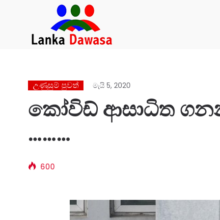
උණුසුම් පුවත්
මැයි 5, 2020
කෝවිඩ් ආසාධිත ගනන 
………
600