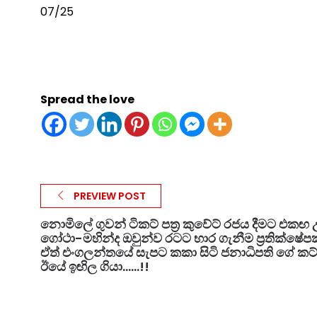
07/25
Spread the love
PREVIEW POST
නොමිලේ ගුවන් ටිකට් පත්‍ර කුවේට් රජය දීමට එකඟ 
ගෝථා-මහින්ද ඔවුන්ව රටට භාර ගැනීම ප්‍රතික්ෂේ
ඒත් එංගලන්තයේ සැපට කකා සිටි ජනාධිපති ගේ කට
ඊයේ ඉඟිල ගියා......!!