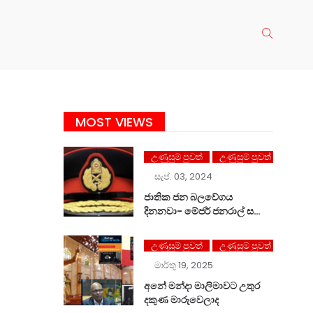
MOST VIEWS
උණුසුම් පුවත්
උණුසුම් පුවත්
සැප්. 03, 2024
ජාතික ජන බලවේගය
දිනනවා- මේජර් ජනරාල් සලේ
පවසයි
උණුසුම් පුවත්
උණුසුම් පුවත්
මාර්තු 19, 2025
අනේ මන්දා මාලිමාවට උතුර
දකුණ මාරුවෙලාද