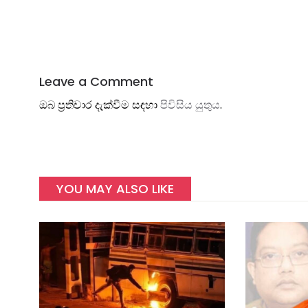
Leave a Comment
ඔබ ප්‍රතිචාර දැක්වීම සඳහා
පිවිසිය යුතුය
.
YOU MAY ALSO LIKE