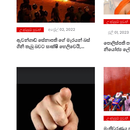
උණුසුම් පුවත්
අප්‍රේල් 02, 2022
උණුසුම් පුවත්
ජූලි 01, 2023
ඇවන්ගාඩ් සේනාපති ගේ මැරයන් බස්
පොලිස්පති පත
ගිනි තැබු බවට සාක්ෂි හෙලිවෙයි,
නියෝජ්‍ය ලේඛ
දේශබන්දු විමර්ෂණය වෙන අතකට ගනි.
රාමඤ්ඤ නික
දෙකක
උණුසුම් පුවත්
මැතිවරණය 