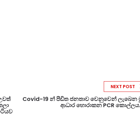
NEXT POST
උවත්
Covid-19 න් පීඩිත ජනතාව වෙනුවෙන් ලැබෙන මූ
පකලා
ආධාර හොරාකන PCR කොල්ලය...
්ටියව