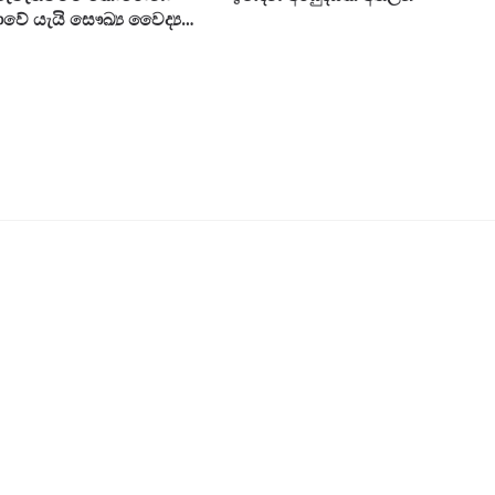
ේ යැයි සෞඛ්‍ය වෛද්‍ය
කරණයට අද