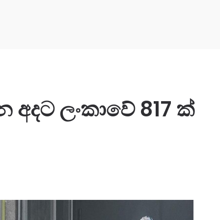
අදට ලංකාවේ 817 ක්