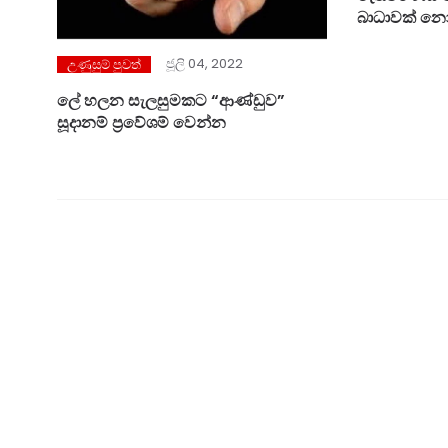
බාධාවක් නොව
අධ්‍යක්ෂ ජනරාල් ශ්‍රේෂ්ඨාධි
දැනුම්දෙයි.
ජූලි 04, 2022
උණුසුම් පුවත්
ලේ හලන සැලසුමකට “ආණ්ඩුව”
සූදානම් ප්‍රවේශම් වෙන්න