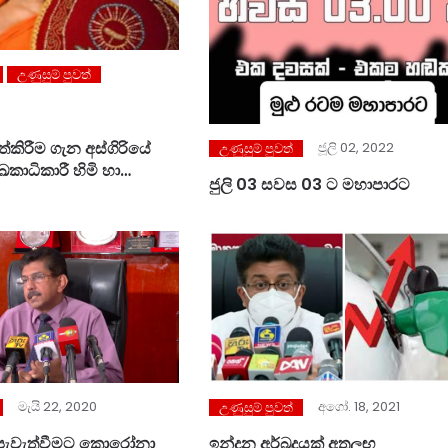
උණුසුම් පුවත්
්කිරීම ගැන අස්ගිරියේ
ජූලි 02, 2022
උණුසුම් පුවත්
කාධිකාරී හිමි හා
ජුලි 03 සවස 03 ට මහාපාරට
ායේ අනු නායක හිමි මත
අගෝ. 18, 2021
මැයි 22, 2020
උණුසුම් පුවත්
ඉන්දන අර්බුදයක් අතලඟ
පැවැත්වීමට කොරෝනා