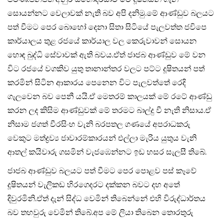
සොයන්නට වෙලාවක් නැති බව අපි දනිමු.මේ ආණ්ඩුව බලයට
පත් වීමට ⁣පෙර බොහෝ දෙනා සිතා සිටියේ පැලවත්ත ජවිපෙ
කාර්යාලය තුළ රජයේ කාර්යාල වල කෙරුවාවන් සොයන
හොඳ බුද්ධි සේවාවක් ඇති බවය.ඒත් ජාජබ ආණ්ඩුව මේ වන
විට රජයේ වගකිව යුතු තානාන්තර වලට පට්ට දූෂිතයන් පත්
කරමින් සිටින ආකාරය පෙනෙන විට පැලවත්තේ රෙදි
ගැලවෙන බව පෙනී යයි.ඒ මෙතරම් කාලයක් මේ රටේ ආණ්ඩු
කරන ලද කිසිම ආණ්ඩුවක් මේ තරමට බාල්දු වී නැති නිසාය.ඒ
නිසාම ජගත් වීරසිංහ වැනි බරපතල ගණයේ අපරාධකරු
වෙකුට මත්‍ද්‍රව්‍ය ජාවාරම්කාරයන් එල්ලා මැරිය යුතුය වැනි
ආතල් කයිවාරු ගසමින් වැජඹෙන්නට ඉඩ හසර සැලසී තිබේ.
ජාජබ ආණ්ඩුව බලයට පත් වීමට පෙර පොළව පස් කෑවේ
දූෂිතයන් වැලිකඩ හිරගෙදරට දක්කන බවට දහ අතේ
දිවුරමිනි.ඒත් දැන් සිද්ධ වෙමින් තිබෙන්නේ එහි විරුද්ධාර්තය
බව තහවුරු වෙමින් තිබේ.අප මේ ලියා තිබෙන තොරතුරු