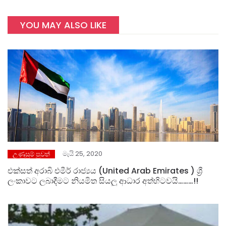
YOU MAY ALSO LIKE
මැයි 25, 2020
උණුසුම් පුවත්
එක්සත් අරාබි එමීර් රාජ්‍යය (United Arab Emirates ) ශ්‍රී
ලංකාවට ලබාදීමට නියමිත සියලු ආධාර අත්හිටවයි………!!