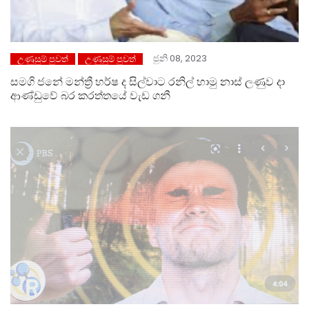
ජුනි 08, 2023
උණුසුම් පුවත්
උණුසුම් පුවත්
සමගි ජනේ මන්ත්‍රී හර්ෂ ද සිල්වාට රනිල් හාමු නාස් ලණුව දා
ආණ්ඩුවේ බර කරත්තයේ වැඩ ගනී