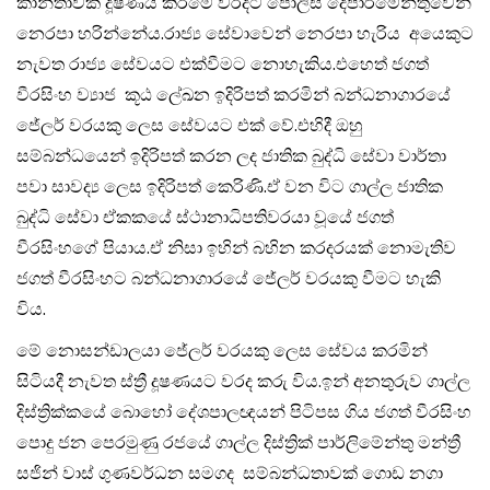
කාන්තාවක දූෂණය කිරීමේ වරදට පොලිස් දෙපාර්මේන්තුවෙන්
නෙරපා හරින්නේය.රාජ්‍ය සේවාවෙන් නෙරපා හැරිය අයෙකුට
නැවත රාජ්‍ය සේවයට එක්වීමට නොහැකිය.එහෙත් ජගත්
වීරසිංහ ව්‍යාජ කූඨ ලේඛන ඉදිරිපත් කරමින් බන්ධනාගාරයේ
ජේලර් වරයකු ලෙස සේවයට එක් වේ.එහිදී ඔහු
සම්බන්ධයෙන්‍ ඉදිරිපත් ⁣කරන ලද ජාතික බුද්ධි සේවා වාර්තා
පවා සාවද්‍ය ලෙස ඉදිරිපත් කෙරිණි.ඒ වන විට ගාල්ල ජාතික
බුද්ධි සේවා ඒකකයේ ස්ථානාධිපතිවරයා වූයේ ජගත්
වීරසිංහගේ පියාය.ඒ නිසා ඉහින් බහින කරදරයක් නොමැතිව
ජගත් වීරසිංහ⁣ට බන්ධනාගාරයේ ජේලර් වරයකු වීමට හැකි
විය.
මේ නොසන්ඩාලයා ජේලර් වරයකු ලෙස සේවය කරමින්
සිටියදී නැවත ස්ත්‍රී දූෂණයට වරද කරු විය.ඉන් අනතුරුව ගාල්ල
දිස්ත්‍රික්කයේ බොහෝ ⁣දේශපාලඥයන් පිටිපස ගිය ජගත් වීරසිංහ
පොදු ජන පෙරමුණු රජයේ ගාල්ල දිස්ත්‍රික් ⁣පාර්ලිමේන්තු මන්ත්‍රී
සජින් වාස් ගුණවර්ධන සමගද සම්බන්ධතාවක් ගොඩ නගා