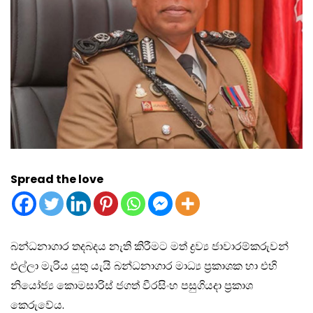
Spread the love
බන්ධනාගාර තදබදය නැති කිරීමට මත් ද්‍රව්‍ය ජාවාරම්කරුවන්
එල්ලා මැරිය යුතු යැයි බන්ධනාගාර මාධ්‍ය ප්‍රකාශක හා එහි
නියෝජ්‍ය කොමසාරිස් ජගත් වීරසිංහ පසුගියදා ප්‍රකාශ
කෙරුවේය.