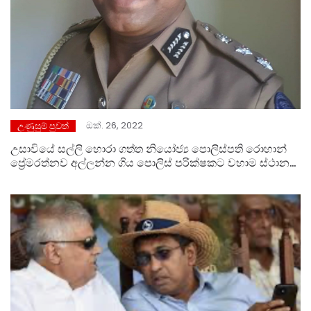
ඔක්. 26, 2022
උණුසුම් පුවත්
උසාවියේ සල්ලි හොරා ගත්ත නියෝජ්‍ය පොලිස්පති රොහාන්
ප්‍රේමරත්නව අල්ලන්න ගිය පොලිස් පරික්ෂකට වහාම ස්ථාන
මාරු