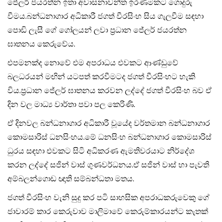
ජේලර් ජයරත්න ඉතා අවාසනාවන්ත ඉරණමකට ගොදුරු
වීමය.බන්ධනාගාර අධිකාරී ජගත් වීරසිංහ සිය ගැලවීම සඳහා
පොඩි ලැසී ගේ ගෝලයන් ලවා ප්‍රධාන ජේලර් ජයරත්න
ඝාතනය කෙරුවේය.
එපමනක්ද නොවේ එම අපරාධය එවකට ආණ්ඩුවේ
බලධරයන් මඟින් යටපත් කරවීමටද ජගත් වීරසිංහට හැකි
විය.ප්‍රධාන ජේලර් ඝාතනය කරවන ලද්දේ ජගත් වීරසිංහ බව ඒ
දින වල මාධ්‍ය වාර්තා පවා පල කෙරිණි.
ඒ දිනවල බන්ධනාගාර අධිකාරී වූයේද වර්තමාන බන්ධනාගාර
කොමසාරිස් ධනසිංහය.මේ ධනසිංහ බන්ධනාගාර කොමසාරිස්
ධුරය සඳහා එවකට සිටි අධිකරණ ඇමතිවරයාට නිර්දේශ
කරන ලද්දේ සජින් වාස් ගුණවර්ධනය.ඒ සජින් වාස් හා පැවති
අම්බලන්ගොඩ ඥාති සම්‍බන්ධතා මතය.
ජගත් වීරසිංහ වැනි සුදු කර පටි සාහසික අපරාධකරුවෙකු ගේ
ජාවාරම් කාර කෙරුවාව ⁣මාලිමාවේ කෙරුම්කාරයන්ට කැතක්