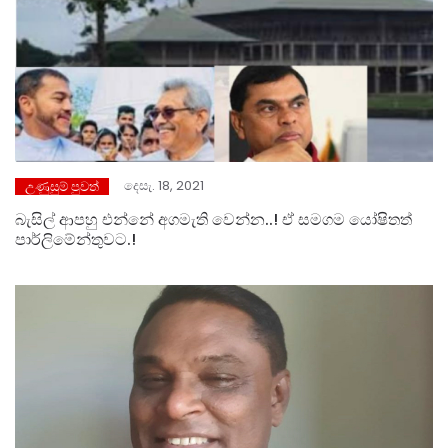
දෙසැ. 18, 2021
උණුසුම් පුවත්
බැසිල් ආපහු එන්නේ අගමැති වෙන්න..! ඒ සමගම යෝෂිතත්
පාර්ලිමේන්තුවට.!