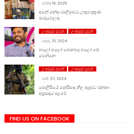
මාර්තු 19, 2025
අනේ මන්දා මාලිමාවට උතුර දකුණ
මාරුවෙලාද
උණුසුම් පුවත්
උණුසුම් පුවත්
දෙසැ. 01, 2024
හලෝ ⁣හලෝ මොනවද හලෝ මේ
වෙන්නෙ
උණුසුම් පුවත්
උණුසුම් පුවත්
ඔක්. 07, 2024
පොලීසියේ පෝරිසාද නිල ඇඳුමට ජනතා
අප්‍රසාදය පලවේ
FIND US ON FACEBOOK