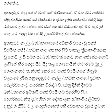
ගත්තේය.
අනතුරුව ඔහු සජින් වාස් ගේ මාර්ගයෙන් ඒ වන විට අහිමිව
තිබු බන්ධනාගා⁣රයේ රැකියාව නැවත ලබා ගත්තේය.එහිදී ඔහු
රැකියාව ලබා ගත්තා පමණක් නොව රැකියාව අහිමිව පැවැති
කාලයට අදාල වන පරිදි උසස්වීම්ද ලබා ගත්තේය.
අනතුරුව ගාල්ල බන්ධනාගාරයේ අධිකාරී වරයා වූ ජගත්
වීරසිංහ එහිදී බන්ධනාගාර ගත කර සිටි පාතාල ක්‍රියාකාරිකයකු
වු පොඩි ලැසී සමග සම්බන්ධතාවක් ගොඩ නගා ගත්තේය.පොඩි
ලැසීගේ හිර ගෙදර සිට සිදු කළ හොරොයින් ජාවාරමේ මුදල්
තොග ගානට තැන්පත් කෙරුවේ ජගත් වීරසිංහගේ ගිණුම්
වලය.මේ දූෂිත ගනුදෙණුවට ගාල්ල බන්ධනාගාරයේ ප්‍රධාන
ජේලර්වරයා වූ ජයරත්න විරුද්ධ විය.ඔහු දිගින් දිගටම
බන්ධනාගාර අධිකාරී ජගත් වීරසිංහට එරෙහිව සිය
දෙපාර්තමේන්තු ප්‍රධානීන් හා දේශපාලන අධිකාරිය ලිඛිතව
දැනුවත් කිරීම් වල යෙදුනි.එහෙත් එහි අවසානය වූයේ ප්‍රධාන