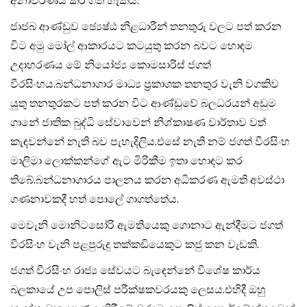
අනාවරණය කර ගත හැකිය.
ජාජබ ආණ්ඩුව ඡ්‍යෙෂ්ඨ නිළධාරීන් තනතුරු වලට පත් කරන
විට අමු මෝල් ආකාරයට කටයුතු කරන බවට හොඳම
උදාහරණය මේ නියෝජ්‍ය කොමසාරිස් ජගත්
වීරසිංහය.⁣බන්ධනාගාර මාධ්‍ය ප්‍රකාශක තනතුර වැනි වගකිව
යුතු තනතුරකට පත් කරන විට ආණ්ඩුවේ බලධරයන් අඩුම
ගානේ ජාතික බුද්ධි සේවාවෙන් නිශ්කාෂණ වාර්තාව වත්
කැඳවන්නේ නැති බව පැහැදිලිය.එසේ නැති නම් ජගත් වීරසිංහ
මාලිමා ලොක්කන්⁣ගේ ඇට මිරිකීම ඉතා හොඳට කර
තිබේ.බන්ධනාගාරය පාලනය කරන අධිකරණ ඇමති අවස්ථා
ගණනාවකදී හත් පොලේ ගාගත්තේය.
මෙවැනි මොනිටසෝරි ඇමතියෙකු ගොනාට ඇන්දීමට ජගත්
වීරසිංහ වැනි පළපුරුදු තක්කඩියෙකුට කජු කන වැඩකි.
ජගත් වීරසිංහ රාජ්‍ය සේවයට බැඳෙන්නේ විශේෂ කාර්ය
බලකායේ උප පොලිස් පරීක්ෂකවරයකු ලෙසය.එහිදී ඔහු