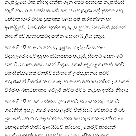
⁣නැති වූයේ මක් නිසාද යන්න ගැන අපට අදහසක් නැත.එසේ
නැති නම් රාජ්‍ය සේවයෙන් නෙරපා හැරුණ ස්ත්‍රී දූෂකයෙකු
බන්ධනාගාර මාධ්‍ය ප්‍රකාශක ලෙස පත් කරගන්නේ හා
ආණ්ඩුවේ ඔඩොක්කු කුක්කකු ලෙස හුරතල් කරමින් ඉන්⁣⁣නේ
කාගේ අවශ්‍යතාවකටද යන්න සොයා බැලිය යුතුය.
ජගත් වීරසිංහ අධ්‍යාපනය ලැබුවේ ගාල්ල රිච්මන්ඩ්
විද්‍යාලයේය.මොහු හා අධ්‍යාපනය හැදෑරූ සියළුම දෙනා මේ
වන විට රාජ්‍ය සේවයෙන් විශ්‍රාම ගොස් අවුරුදු ගාණක් ගෙවී⁣
ගොසිනි.එහෙත් ජගත් වීරසිංහගේ උප්පැන්නය තවම
තරුණය.ඒ විශේෂ කාර්ය බලකායෙන් නෙරපා හරින ලද ජගත්
වීරසිංහ බන්ධනාගාර ජේලර් කම⁣ට ඒමට නැවත ඉපදීම නිසාය.
ජගත් වීරසිංහ ගේ වත්කම ඉතා කෙටි කාලයක් තුළ කෝටි
ගණනින් ඉහල ⁣ගියේ පොඩි ලැසීට පින් සිද්ධ වෙන්ටය.ඒ බව
මුළු බන්ධනාගාර දෙපාර්තමේන්තු වේ හැම එකාම දනී.ඒ බව
නොදන්‍නේ ජාජබ ආණ්ඩුවේ කයිවාරු කෙරුම්කාරයන්
පමණි.ජනපති අනුර සහෝදරයාට මේ දූෂිතයන් ගැන