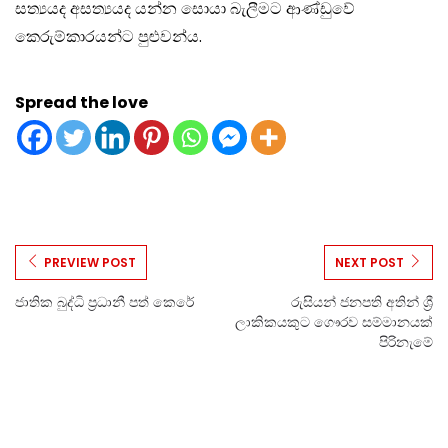
සත්‍යයද අසත්‍යයද යන්න සොයා බැලීමට ආණ්ඩුවේ
කෙරුම්කාරයන්ට පුළුවන්ය.
Spread the love
PREVIEW POST
NEXT POST
ජාතික බුද්ධි ප්‍රධානී පත් කෙරේ
රුසියන් ජනපති අතින් ශ්‍රී
ලාකිකයකුට ගෞරව සම්මානයක්
පිරිනැමේ