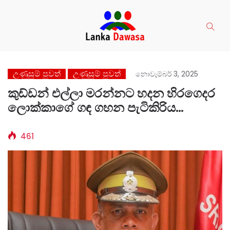
උණුසුම් පුවත්
උණුසුම් පුවත්
නොවැම්බර් 3, 2025
කුඩ්ඩන් එල්ලා මරන්නට හදන හිරගෙදර
ලොක්කා⁣ගේ ගඳ ගහන පැටිකිරිය
මෙහෙමය
461