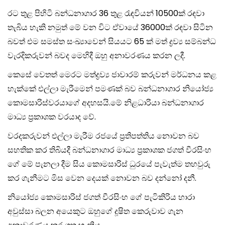
රට තුළ පිහිටි බන්ධනාගාර 36 තුළ රැඳවියන් 10500ක් රඳවා
තැබිය හැකි නමුත් ⁣මේ වන විට ඒවායේ 36000ක් රඳවා සිටින
බවත් එම සමස්ත සංඛ්‍යාවෙන් සියයට 65 ක් මත් ද්‍රව්‍ය සම්බන්ධ
වැරදිකරුවන් බවද මෙහිදී ඔහු අනාවරණය කරන ලදී.
කෙසේ වෙතත් මෙරට මත්ද්‍රව්‍ය ජාවාරම් කරුවන් මර්ධනය කළ
හැක්කේ එල්ලා මැරීමෙන් පමණක් බව බන්ධනාගාර නියෝජ්‍ය
කොමසාරිස්‍වරයාගේ අදහසයි.මේ නිළධාරියා බන්ධනාගාර
මාධ්‍ය ප්‍රකාශක වරයාද වේ.
වරදකරුවන් එල්ලා මැරීම රජයේ ප්‍රතිපත්තිය නොවන බව
සහතික කර තිබියදී බන්ධනාගාර මාධ්‍ය ප්‍රකාශක ජගත් වීරසිංහ
ගේ මේ පැනලා දීම සිය කොමසාරිස් ධුරයේ පැවැත්ම තහවුරු
කර ගැනීමට මිස වෙන දෙයක් නොවන බව දන්නෝ දනී.
නියෝජ්‍ය කොමසාරිස් ⁣ජගත් වීරසිංහ ගේ පැටිකිරිය හාරා
අවුස්සා බලන අයෙකුට ඔහුගේ දූෂිත කෙරුවාව ගැන