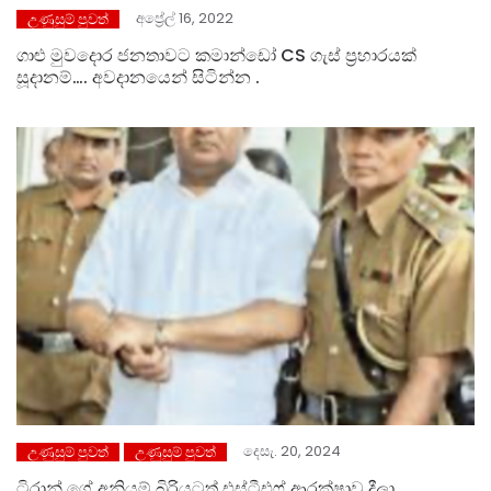
අප්‍රේල් 16, 2022
උණුසුම් පුවත්
ගාළු මුවදොර ජනතාවට කමාන්ඩෝ CS ගැස් ප්‍රහාරයක්
සූදානම්…. අවදානයෙන් සිටින්න .
දෙසැ. 20, 2024
උණුසුම් පුවත්
උණුසුම් පුවත්
ටිරාන් ගේ අනියම් බිරියටත් එස්ටීඑෆ් ආරක්ෂාව දීලා