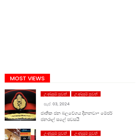
MOST VIEWS
උණුසුම් පුවත්
උණුසුම් පුවත්
සැප්. 03, 2024
ජාතික ජන බලවේගය දිනනවා- මේජර්
ජනරාල් සලේ පවසයි
උණුසුම් පුවත්
උණුසුම් පුවත්