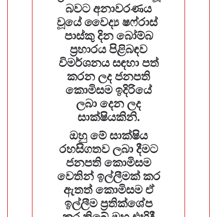
බවට අනාවරණය
වූයේ වෛද්‍ය ෂෆ්රාස්
පාස්කු දින බෝම්බ
ප්‍රහාරය පිළිබඳව
විමර්ශනය සඳහා පත්
කරන ලද ජනපති
කොමිසම ඉදිරියේ
ලබා දෙන ලද
සාක්ෂියකිනි.
ඔහු මේ සාක්ෂිය
රහසිගතව ලබා දීමට
ජනපති කොමිසම
වෙතින් ඉල්ලීමක් කර
ඇතත් කොමිසම ඒ
ඉල්ලීම ප්‍රතික්ශේප
කර තිබේ.ඔහු එහිදී