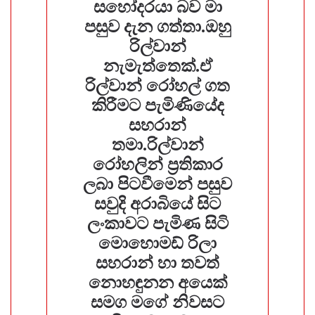
සහෝදරයා බව මා
පසුව දැන ගත්තා.ඔහු
රිල්වාන්
නැමැත්තෙක්.ඒ
රිල්වාන් රෝහල් ගත
කිරීමට පැමිණියේද
සහරාන්
තමා.රිල්වාන්
රෝහලින් ප්‍රතිකාර
ලබා පිටවීමෙන් පසුව
සවුදි අරාබියේ සිට
ලංකාවට පැමිණ සිටි
මොහොමඩ් රිලා
සහරාන් හා තවත්
නොහඳුනන අයෙක්
සමග මගේ නිවසට