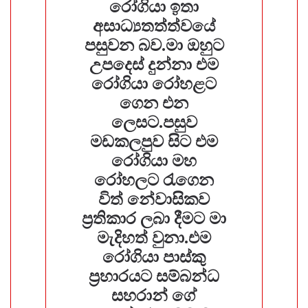
රෝගියා ඉතා
අසාධ්‍යතත්ත්වයේ
පසුවන බව.මා ඔහුට
උපදෙස් දුන්නා එම
රෝගියා රෝහළට
ගෙන එන
ලෙසට.පසුව
මඩකලපුව සිට එම
රෝගියා මහ
රෝහලට රැගෙන
විත් නේවාසිකව
ප්‍රතිකාර ලබා දීමට මා
මැදිහත් වුනා.එම
රෝගියා පාස්කු
ප්‍රහාරයට සම්බන්ධ
සහරාන් ගේ