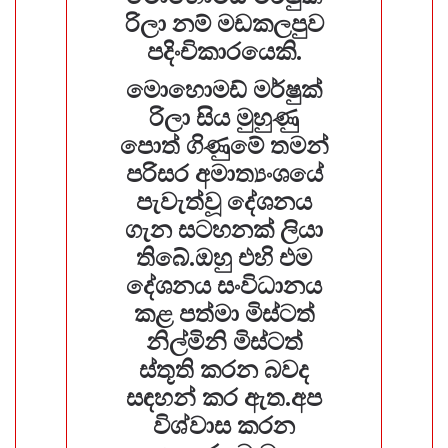
රිලා නම් මඩකලපුව
පදිංචිකාරයෙකි.
මොහොමඩ් මර්ෂුක්
රිලා සිය මුහුණු
පොත් ගිණුමේ තමන්
පරිසර අමාත්‍යංශයේ
පැවැත්වූ දේශනය
ගැන සටහනක් ලියා
තිබේ.ඔහු එහි එම
දේශනය සංවිධානය
කළ පත්මා මිස්ටත්
නිල්මිනි මිස්ටත්
ස්තූති කරන බවද
සඳහන් කර ඇත.අප
විශ්වාස කරන