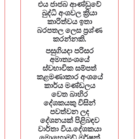
එය ජාජබ ආණ්ඩුවේ
බුද්ධි අංශවල ක්‍රියා
කාරිත්වය ඉතා
බරපතල ලෙස ප්‍රශ්ණ
කරන්නකි.
පසුගියදා පරිසර
අමාත්‍යංශයේ
ස්වභාවික සම්පත්
කළමණාකාර අංශයේ
කාර්ය මණ්ඩලය
වෙත බාහිර
දේශකයකු විසින්
පවත්වන ලද
දේශනයක් පිළිබඳව
වාර්තා විය.දේශකයා
මොහොමඩ් මර්ෂුක්