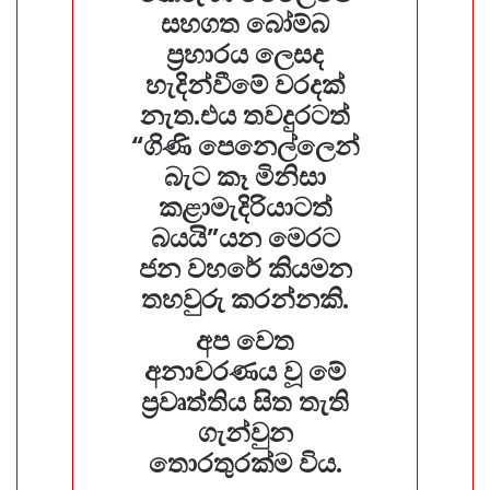
සහගත බෝම්බ
ප්‍රහාරය ලෙසද
හැදින්වීමේ වරදක්
නැත.එය තවදුරටත්
“ගිණි පෙනෙල්ලෙන්
බැට කෑ මිනිසා
කළාමැදිරියාටත්
බයයි”යන මෙරට
ජන වහරේ කියමන
තහවුරු කරන්නකි.
අප වෙත
අනාවරණය වූ මේ
ප්‍රවෘත්තිය සිත තැති
ගැන්වුන
තොරතුරක්ම විය.