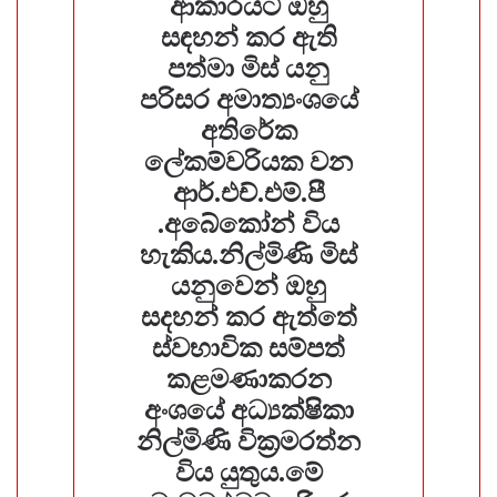
ආකාරයට ඔහු
සඳහන් කර ඇති
පත්මා මිස් යනු
පරිසර අමාත්‍යංශයේ
අතිරේක
ලේකම්වරියක වන
ආර්.එච්.එම්.පී
.අබේකෝන් විය
හැකිය.නිල්මිණි මිස්
යනුවෙන් ඔහු
සදහන් කර ඇත්තේ
ස්වභාවික සම්පත්
කළමණාකරන
අංශයේ අධ්‍යක්ෂිකා
නිල්මිණි වික්‍රමරත්න
විය යුතුය.මේ