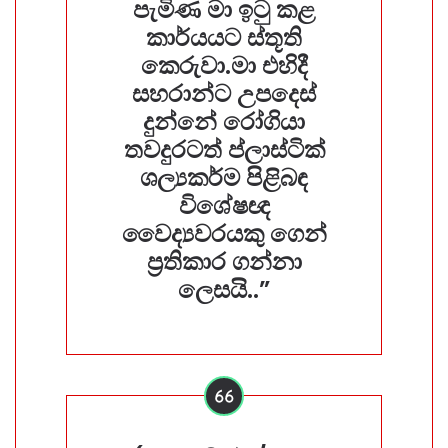
පැමිණ මා ඉටු කළ
කාර්යය⁣ට ස්තූති
කෙරුවා.මා එහිදී
සහරාන්ට උපදෙස්
දුන්නේ රෝගියා
තවදුරටත් ප්ලාස්ටික්
ශල්‍යකර්ම පිළිබඳ
විශේෂඥ
වෛද්‍යවරයකු ගෙන්
ප්‍රතිකාර ගන්නා
ලෙසයි..”