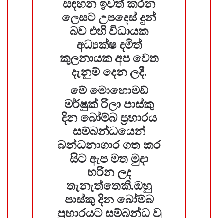
සඳහන ඉවත් කරන
ලෙසට උපදෙස් දුන්
බව එහි විධායක
අධ්‍යක්ෂ දමිත්
කුලනායක අප වෙත
දැනුම් දෙන ලදී.
මේ මොහොමඩ්
මර්ෂුක් රිලා පාස්කු
දින බෝම්බ ප්‍රහාරය
සම්බන්ධයෙන්
බන්ධනාගාර ගත කර
සිට ඇප මත මුදා
හරින ලද
තැනැත්තෙකි.ඔහු
පාස්කු දින බෝම්බ
ප්‍රහාරයට සම්බන්ධ වූ