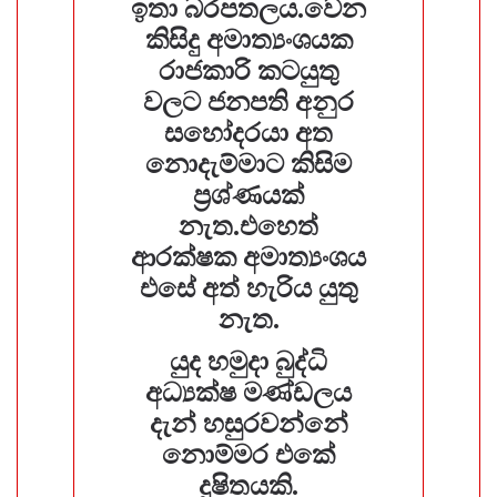
ඉතා බරපතලය.වෙන
කිසිදු අමාත්‍යංශයක
රාජකාරි කටයුතු
වලට ජනපති අනුර
සහෝදරයා අත
නොදැම්මාට කිසිම
ප්‍රශ්ණයක්
නැත.එහෙත්
ආරක්ෂක අමාත්‍යංශය
එසේ අත් හැරිය යුතු
නැත.
යුද හමුදා බුද්ධි
අධ්‍යක්ෂ මණ්ඩලය
දැන් හසුරවන්නේ
නොම්මර එකේ
දූෂිතයකි.