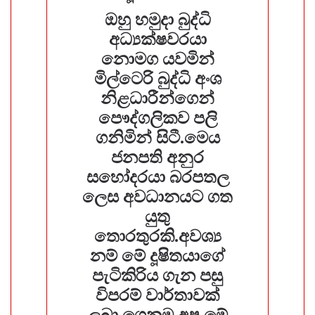
ඔහු හමුදා බුද්ධි
අධ්‍යක්ෂවරයා
නොමග යවමින්
මිල්ටෙරි බුද්ධි ⁣අංශ
නිළධාරීන්ගෙන්
පෞද්ගලිකව පලි
ගනිමින් සිටී.මෙය
ජනපති අනුර
සහෝදරයා බරපතල
ලෙස අවධානයට ගත
යුතු
තොරතුරකි.අවශ්‍ය
නම් මේ දූෂිතයාගේ
පැටිකිරිය ගැන පසු
විපරම් වාර්තාවක්
ලබා ගෙනම අප මේ