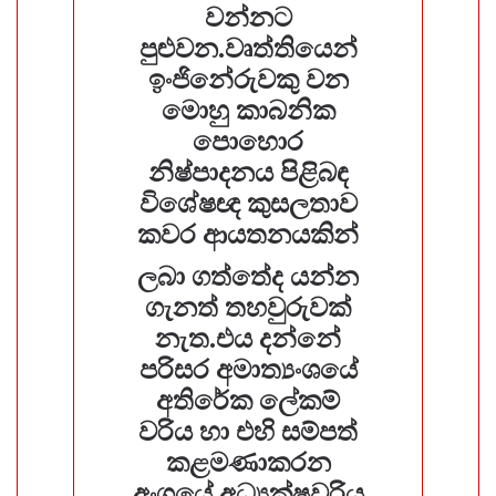
වන්නට
පුළුවන.වෘත්තියෙන්
ඉංජිනේරුවකු වන
මොහු කාබනික
පොහොර
නිෂ්පාදනය පිළිබඳ
විශේෂඥ කුසලතාව
කවර ආයතනයකින්
ලබා ගත්තේද යන්න
ගැනත් තහවුරුවක්
නැත.එය දන්නේ
පරිසර අමාත්‍යංශයේ
අතිරේක ලේකම්
වරිය හා එහි සම්පත්
කළමණාකරන
අංශයේ අධ්‍යක්ෂවරිය