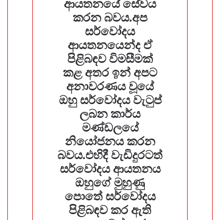
ආයතනයේ සේවය
කරන බවය.අප
සර්වෝදය
ආයතනයෙන්ද ඒ
පිළිබඳව විමසීමක්
කළ අතර ඉන් අපට
අනාවරණය වූයේ
ඔහු සර්වෝදය වැටුප්
⁣ලබන කාර්ය
මණ්ඩලයේ
නියෝජනය කරන
බවය.එහිදී වැඩිදුරටත්
සර්වෝදය ආයතනය
ඔහුගේ මුහුණු
පොතේ සර්වෝදය
පිළිබඳව කර ඇති