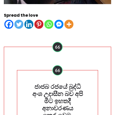
Spread the love
ජාජබ රජයේ බුද්ධි
අංශ උදාසීන බව අපි
මීට ඉහතදී
අනාවරණය