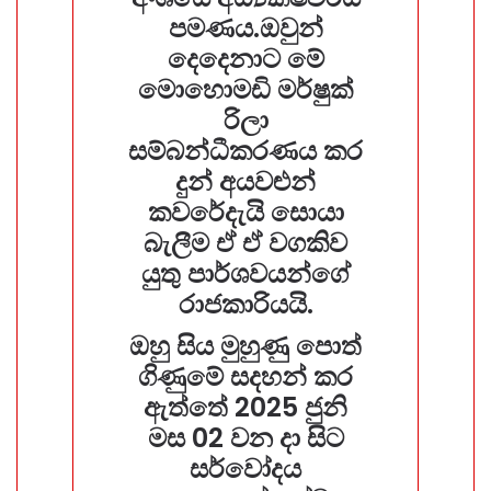
පමණය.ඔවුන්
දෙදෙනාට මේ
මොහොමඩි මර්ෂුක්
රිලා
සම්බන්ධීකරණය කර
දුන් අයවළුන්
කවරේදැයි සොයා
බැලීම ඒ ඒ වගකිව
යුතු පාර්ශවයන්ගේ
රාජකාරියයි.
ඔහු සිය මුහුණු පොත්
ගිණුමේ සදහන් කර
ඇත්තේ 2025 ජුනි
මස 02 වන දා සිට
සර්වෝදය