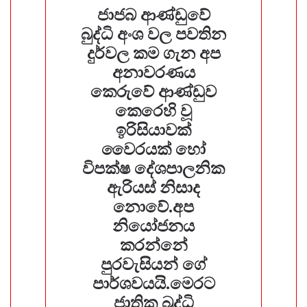
ජාජබ ආණ්ඩුවේ
බුද්ධි අංශ වල පවතින
දුර්වල කම ගැන අප
අනාවරණය
කෙරුවේ ආණ්ඩුව
කෙරෙහි වූ
ඉරිසියාවක්
වෛරයක් හෝ
විපක්ෂ දේශපාලනික
ඇරියස් නිසාද
නොවේ.අප
නියෝජනය
කරන්නේ
පුරවැසියන් ගේ
පාර්ශවයයි.මෙරට
ජාතික බුද්ධි