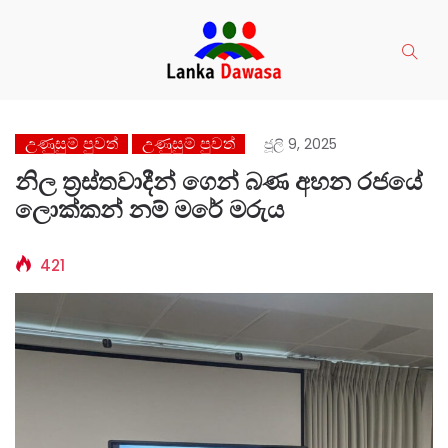
උණුසුම් පුවත්
උණුසුම් පුවත්
ජූලි 9, 2025
නිල ත්‍රස්තවාදීන් ගෙන් බණ අහන රජයේ
ලොක්කන් නම් මරේ මරුය
421