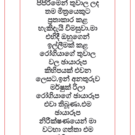
පිපි⁣රීමෙන් තුවාල ලද
තම මිත්‍රයෙකුට
ප්‍රතාකාර කළ
හැකිදැයි විමසුවා.මා
එහිදී ඔහුගෙන්
ඉල්ලීමක් කළ
රෝගියාගේ තුවාල
වල ඡායාරූප
කිහිපයක් එවන
ලෙසට.ඉන් අනතුරුව
මර්ෂුක් රිලා
රෝගියාගේ ඡායාරූප
එවා තිබූණා.එම
ඡායාරූප
නිරීක්ෂණයෙන් මා
වටහා ගත්තා එම