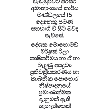
වැඩමුළුවට පරිසර
අමාත්‍යංශයේ කාර්ය
මණ්ඩලයේ 15
දෙනෙකු පමණ
සහභාගි වී සිටි බවද
පැවසේ.
දේශක මොහොමඩ්
මර්ෂුක් රිලා
කෘෂිකර්මය හා ඒ හා
බැඳුණු අපද්‍රව්‍ය
ප්‍රතිචක්‍රීයකරණය හා
කාබනික පොහොර
නිෂ්පාදනයේ
ප්‍රමාණාත්මක
දැනුමක් ඇති
තැනැත්තෙක්