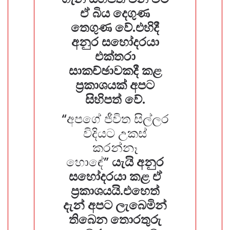
ඒ බිය දෙගුණ
තෙගුණ වේ.එහිදී
අනුර සහෝදරයා
එක්තරා
සාකච්ඡාවකදී කළ
ප්‍රකාශයක් අපට
සිහිපත් වේ.
“අපගේ ජීවිත සිල්ලර
විදියට උකස්
කරන්නෑ
හොඳේ”
යැයි අනුර
සහෝදරයා කළ ඒ
ප්‍රකාශයයි.එහෙත්
දැන් අපට ලැබෙමින්
තිබෙන තොරතුරු