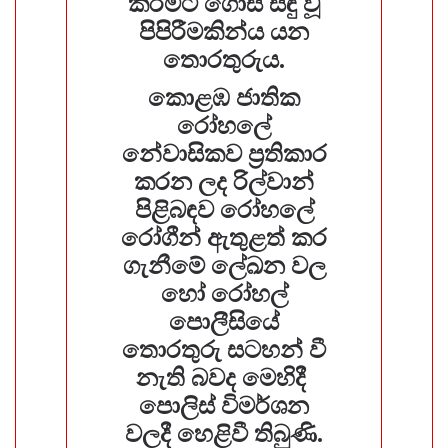
කිරීමට ගොස් සිඳු වූ
පිපිරීමකින්ය යන
තොරතුරුය.
කොළඹ ජාතික
රෝහලේ
නේවාසිකව ප්‍රතිකාර
කරන ලද රිල්වාන්
පිළිබඳව රෝහලේ
රෝගීන් ඇතුළත් කර
ගැනීමේ ලේඛන වල
හෝ රෝහල්
පොලීසියේ
තොරතුරු සටහන් වී
නැති බවද මෙහිදී
පොලිස් විමර්ශන
වලදී හෙළිවී තිබුණි.