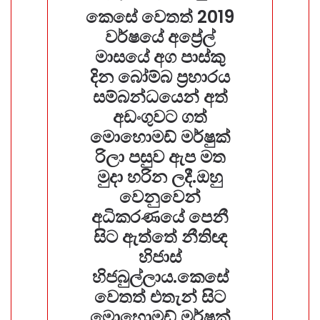
කෙසේ වෙතත් 2019
වර්ෂයේ අප්‍රේල්
මාසයේ අග පාස්කු
දින බෝම්බ ප්‍රහාරය
සම්බන්ධයෙන් අත්
අඩංගුවට ගත්
මොහොමඩ් මර්ෂුක්
රිලා පසුව ඇප මත
මුදා හරින ලදී.ඔහු
වෙනුවෙන්
අධිකරණයේ පෙනී
සිට ඇත්තේ නීතිඥ
හිජාස්
හිජබුල්ලාය.කෙසේ
වෙතත් එතැන් සිට
මොහොමඩ් මර්ෂුක්