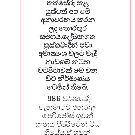
තක්සේරු කළ
යුත්තේ අප මේ
අනාවරනය කරන
ලද තොරතුර
සමගය.ලේඛනගත
ත්‍රස්තවාදීන් පවා
අමාත්‍යංශ වලට වැදී
නාඩගම් නටන
වටපිටාවක් මේ වන
විට නිර්මාණය
වෙමින් තිබේ.
1986 වර්ෂයේදී
පැනමාවේ ජනරාල්
පෙරිජෝස් ගුවන්
යානය පිපිරීමෙන් මිය
ගියේය.ඒ ගුවන්