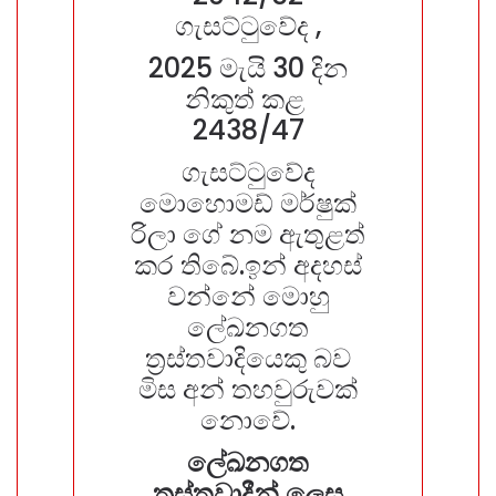
ගැසට්ටුවේද ,
2025 මැයි 30 දින
නිකුත් කළ
2438/47
ගැසට්ටුවේද
මොහොමඩ් මර්ෂුක්
රිලා ගේ නම ඇතුළත්
කර තිබේ.ඉන් අදහස්
වන්නේ මොහු
ලේඛනගත
ත්‍රස්තවාදියෙකු බව
මිස අන් තහවුරුවක්
නොවේ.
ලේඛනගත
ත්‍රස්තවාදීන් ලෙස