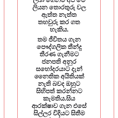
ලියන තොරතුරු වල
ඇත්ත නැත්ත
තහවුරු කර ගත
හැකිය.
තම ජීවිතය ගැන
පෞද්ගලික තීන්දු
තීරණ ගැනීමට
ජනපති අනුර
සහෝදරයාට දැන්
නෛතික අයිතියක්
නැති බවද ඔහුට
සිහිපත් කරන්නට
කැමතිය.සිය
ආරක්ෂාව ගැන එසේ
සිල්ලර විදියට සිතීම