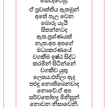
කෙරුවෙමු.
ඒ ප්‍රවෘත්තිය ඇතමුන්
අතේ පැල වෙන
බොරු යැයි
සිතන්නටද
ඇත.ප්‍රශ්ණයක්
නැත.අප අපගේ
මධ්‍යකරණයේ
වගකීම ඉෂ්ඨ සිද්ධ
කරමින් සිටින්නේ
වගකිව යුතු
ලෙසය.එහිලා ඇද
පළුදු නොතිබෙනවාද
නොවේ.ඒ අප
සර්වතෝභද්‍ර මිනිසුුුන්
නොවන නිසාවෙනි.