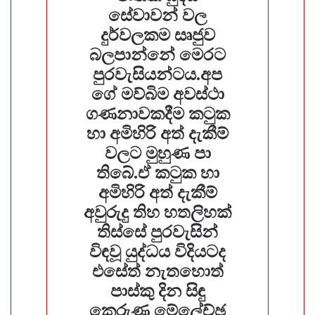
සේවාවන් වල
දුර්වලකම සෘජුව
බලපාන්නේ මෙරට
පුරවැසියන්ටය.අප
ගේ මව්බිම අවස්ථා
ගණනාවකදීම කටුක
හා අමිහිරි අත් දැකීම්
වලට මුහුණ පා
තිබේ.ඒ කටුක හා
අමිහිරි අත් දැකීම්
අවුරුදු තිහ හතලිහක්
තිස්සේ පුරවැසින්
විඳවූ යුද්ධය විදියටද
එසේත් නැතහොත්
පාස්කු දින සිඳු
කෙරුණ මේලේච්ඡ