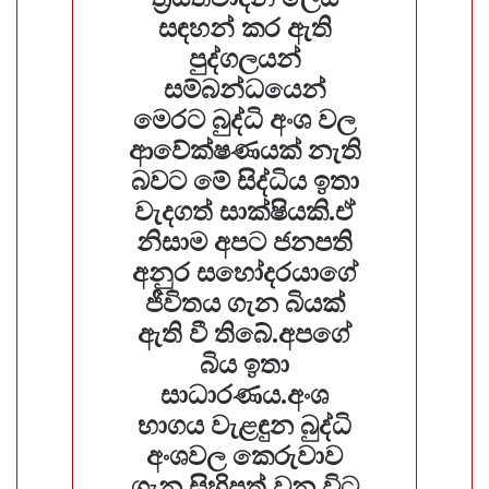
සඳහන් කර ඇති
පුද්ගලයන්
සම්බන්ධයෙන්
මෙරට බුද්ධි අංශ වල
ආවේක්ෂණයක් නැති
බවට මේ සිද්ධිය ඉතා
වැදගත් සාක්ෂියකි.ඒ
නිසාම අපට ජනපති
අනුර සහෝදරයාගේ
ජීවිතය ගැන බියක්
ඇති වී තිබේ.අපගේ
බිය ඉතා
සාධාරණය.අංශ
භාගය වැළඳුන බුද්ධි
අංශවල කෙරුවාව
ගැන සිහිපත් වන විට