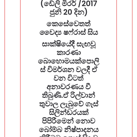
(ඩේලි මිරර් /2017
ජුනි 20 දින)
කෙසේවෙතත්
වෛද්‍ය ෂෆ්රාස් සිය
සාක්ෂියේදී සැඟවූ
කාරණා
බොහොමයක්පොලි
ස් විමර්ශන වලදී ඒ
වන විටත්
අනාවරණය වී
තිබුණි.ඒ රිල්වාන්
තුවාල ලැබුවේ ගෑස්
සිලින්ඩරයක්
⁣පිපිරීමෙන් නොව
බෝම්බ නිෂ්පාදනය