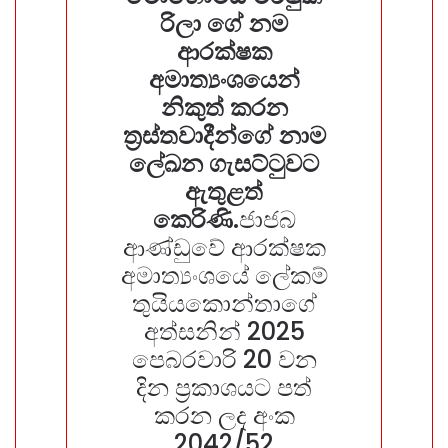
රිලා ගේ නම
ආරක්ෂක
අමාත්‍යංශයෙන්
නිකුත් කරන
ත්‍රස්තවාදීන්ගේ නාම
ලේඛන ගැසට්ටුවට
ඇතුළත්
කෙරිණි.
ජාජබ
ආණ්ඩුවේ ආරක්ෂක
අමාත්‍යංශයේ ලේකම්
තුයියකොන්තාගේ
අත්සනින් 2025
පෙබරවාරි 20 වන
දින ප්‍රකාශයට පත්
කරන ලද අංක
2042/52