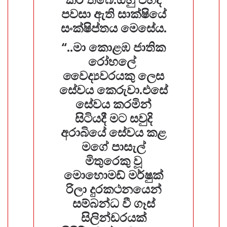
පවසා ඇති සාක්ෂියේ
සංක්ෂිප්තය මෙසේය.
“..මා කොළඹ ජාතික
රෝහලේ
වෛද්‍යවරයකු ලෙස
සේවය කෙරුවා.එසේ
සේවය කරමින්
සිටියදී මට සවුදි
අරාබියේ සේවය කළ
ම⁣ගේ පාසැල්
මිතුරෙකු වූ
මොහොමඩ් මර්ෂුක්
රිලා දුරකථනයෙන්
සම්බන්ධ වී ගෑස්
සිලින්ඩරයක්