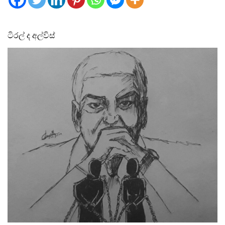
ටිරල් ද අල්විස්