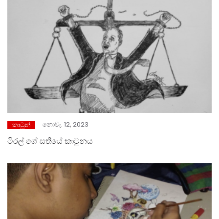
නොවැ. 12, 2023
කාටූන්
ටිරල් ගේ සතියේ කාටුනය