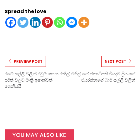
Spread the love
PREVIEW POST
NEXT POST
රටේ සල්ලි වලින් රවුම් ගහන රනිල්
රනිල් ගේ ජනාධිපති වියදම ප්‍රියංකර
පර්ත් වලට මංත්‍රි ඉෂාක්වත්
ජයරත්නගේ බාර් සල්ලි වලින්
ගෙනියයි
YOU MAY ALSO LIKE