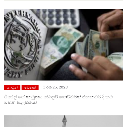
මාර්තු 25, 2023
කාටූන්
වෙනත්
ටිරෙල් ගේ කාටුනය ඩොලර් සොච්චමක් ජනතාවට දි කට
වහන පාලකයෝ