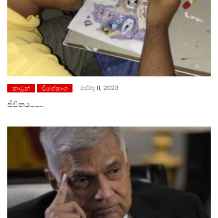
මාර්තු 11, 2023
කාටූන්
විශේෂාංග
ජීවිතය……..