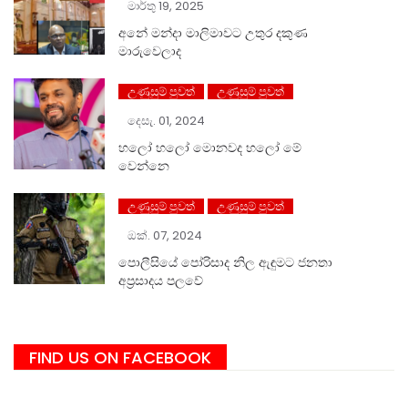
මාර්තු 19, 2025
අනේ මන්දා මාලිමාවට උතුර දකුණ
මාරුවෙලාද
උණුසුම් පුවත්
උණුසුම් පුවත්
දෙසැ. 01, 2024
හලෝ ⁣හලෝ මොනවද හලෝ මේ
වෙන්නෙ
උණුසුම් පුවත්
උණුසුම් පුවත්
ඔක්. 07, 2024
පොලීසියේ පෝරිසාද නිල ඇඳුමට ජනතා
අප්‍රසාදය පලවේ
FIND US ON FACEBOOK