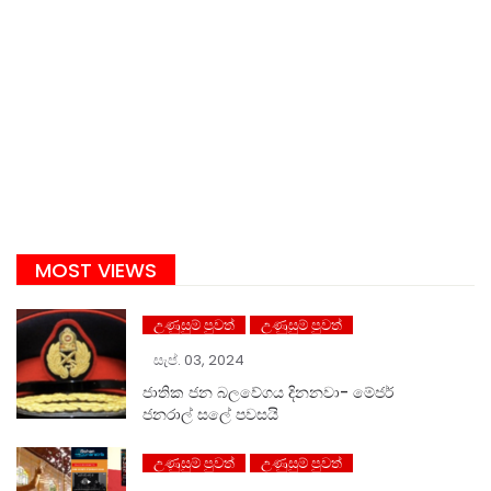
MOST VIEWS
උණුසුම් පුවත්
උණුසුම් පුවත්
සැප්. 03, 2024
ජාතික ජන බලවේගය දිනනවා- මේජර්
ජනරාල් සලේ පවසයි
උණුසුම් පුවත්
උණුසුම් පුවත්