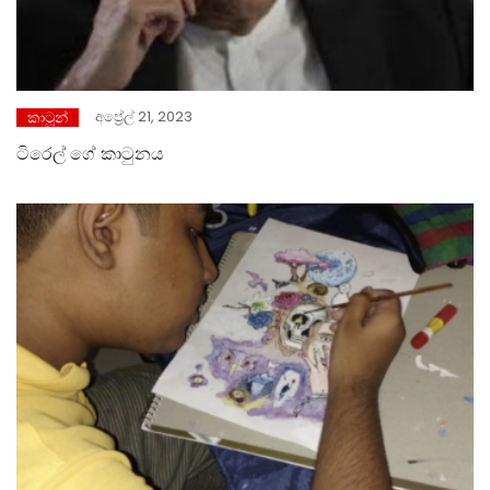
අප්‍රේල් 21, 2023
කාටූන්
ටිරෙල් ගේ කාටුනය