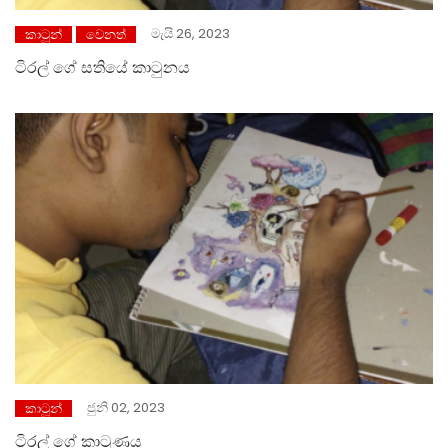
මැයි 26, 2023
කාටූන්
වෙනත්
ටිරල් ගේ සතියේ කාටුනය
ජුනි 02, 2023
කාටූන්
ටිරල් ගේ කාටුණය