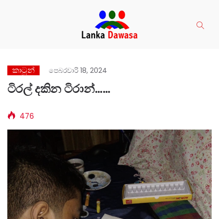
කාටූන්
පෙබරවාරි 18, 2024
ටිරල් දකින ටිරාන්……
476