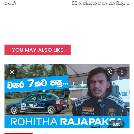
ගාගනී
සිරි ආණ්ඩුවක් හදන එක සිකුරුය
YOU MAY ALSO LIKE