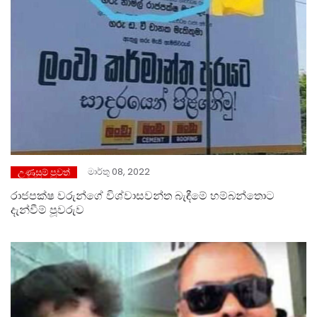
මාර්තු 08, 2022
උණුසුම් පුවත්
රාජපක්ෂ වරුන්ගේ විශ්වාසවන්ත බැඳීමේ හම්බන්තොට
දැන්වීම් පූවරුව