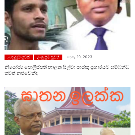
දෙසැ. 10, 2023
උණුසුම් පුවත්
උණුසුම් පුවත්
නියෝජ්‍ය පොලිස්පති නාලක සිල්වා පාස්කු ප්‍රහාරයට සම්බන්ධ
තවත් නළුවෙක්ද