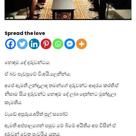
Spread the love
හොඳම දේ දරුවන්ටය.
ඒ බව පැවසුවේ වී.අයි.ලෙනින්ය.
අපේ ඇමති උන්දැලාද තමන්ගේ දරුවන්ට ආදරය කරති.ඒ
නිසාම සිය දරුවන්ට හොඳම දේ ලබා දෙන්නට මුන්දැලා
කැමතිය.
වැඩේ අපූරුය.අපිත් පුල් සපෝට්
ඇමති අප්පාලගෙන් පසුව මේ බිමේ අයිතිය අප විසින් ඒ
දරුවන් වෙත පැවරිය යුතුය.