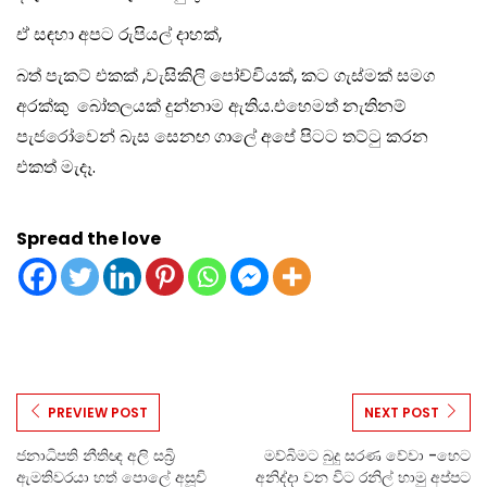
ඒ සඳහා අපට රුපියල් දාහක්,
බත් පැකට් එකක් ,වැසිකිලි පෝච්චියක්, කට ගැස්මක් සමග
අරක්කු බෝතලයක් දුන්නාම ඇතිය.එහෙමත් නැතිනම්
පැජරෝවෙන් බැස සෙනඟ ගාලේ අපේ පිටට තට්ටු කරන
එකත් මැදෑ.
Spread the love
PREVIEW POST
NEXT POST
ජනාධිපති නීතිඥ අලි සබ්‍රි
මව්බිමට බුදු සරණ වේවා -හෙට
ඇමතිවරයා හත් පොලේ අසූචි
අනිද්දා වන විට රනිල් හාමු අප්පට