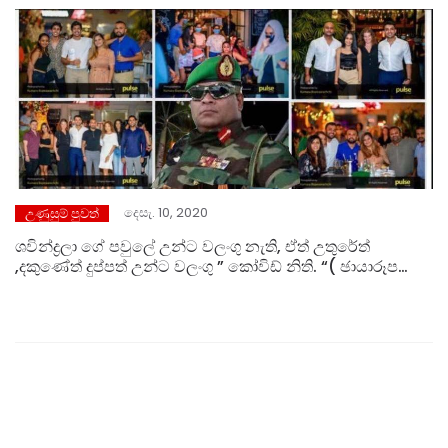
දෙසැ. 10, 2020
උණුසුම් පුවත්
ශවින්ද්‍රලා ගේ පවුලේ උන්ට වලංගු නැති, ඒත් උතුරේත්
,දකුණේත් දුප්පත් උන්ට වලංගු ” කෝවිඩ් නිති. “( ඡායාරූප
සහිතයි.)