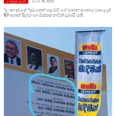
අගෝ. 18, 2022
උණුසුම් පුවත්
“ලංකා දවසේ “පුවතෙන් පසු ච්චී ගේ වාහන අංගනය වසා ලැප්
57 අශාන් සිල්වා හා මිස්සක නවීන් ඩුබායි පනි.