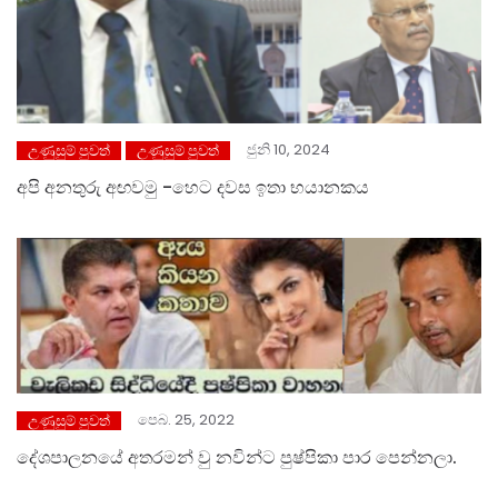
ජුනි 10, 2024
උණුසුම් පුවත්
උණුසුම් පුවත්
අපි අනතුරු අඟවමු -හෙට දවස ඉතා භයානකය
පෙබ. 25, 2022
උණුසුම් පුවත්
දේශපාලනයේ අතරමන් වු නවින්ට පුෂ්පිකා පාර පෙන්නලා.