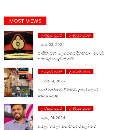
MOST VIEWS
උණුසුම් පුවත්
උණුසුම් පුවත්
සැප්. 03, 2024
ජාතික ජන බලවේගය දිනනවා- මේජර්
ජනරාල් සලේ පවසයි
උණුසුම් පුවත්
උණුසුම් පුවත්
මාර්තු 19, 2025
අනේ මන්දා මාලිමාවට උතුර දකුණ
මාරුවෙලාද
උණුසුම් පුවත්
උණුසුම් පුවත්
දෙසැ. 01, 2024
හලෝ ⁣හලෝ මොනවද හලෝ මේ