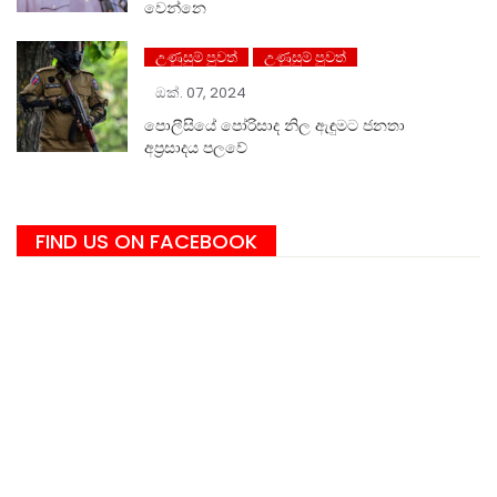
වෙන්නෙ
උණුසුම් පුවත්
උණුසුම් පුවත්
ඔක්. 07, 2024
පොලීසියේ පෝරිසාද නිල ඇඳුමට ජනතා
අප්‍රසාදය පලවේ
FIND US ON FACEBOOK