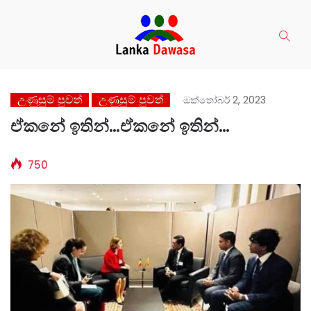
උණුසුම් පුවත්
උණුසුම් පුවත්
ඔක්තෝබර් 2, 2023
ඒකනේ ඉතින්…ඒකනේ ඉතින්…
750