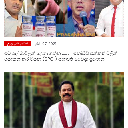
ජුනි 07, 2021
උණුසුම් පුවත්
මේ ලේ මාපිලුන් හදුනා ගන්න …………කෝවිඩ් එන්නත් වලින්
ගසාකන නරුමයන් (SPC ) සභාපති වෛද්‍ය ප්‍රසන්න
ගුණ්සේන හා (SPMC ) සභාපති උත්පල ඉන්ද්‍රවංශ -( සියලු
සාක්ෂි සහිතව )