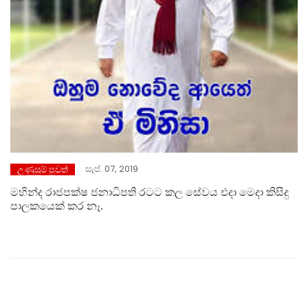
සැප්. 07, 2019
උණුසුම් පුවත්
මහින්ද රාජපක්ෂ ජනාධිපති රටට කල සේවය එදා මෙදා කිසිදු
පාලකයෙක් කර නෑ.