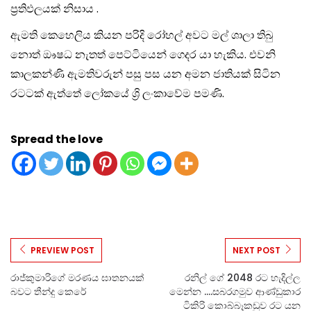
ප්‍රතිඵලයක් නිසාය .
ඇමති කෙහෙලිය කියන පරිදි රෝහල් අවට මල් ශාලා තිබු
නොත් ඖෂධ නැතත් පෙට්ටියෙන් ගෙදර යා හැකිය. එවනි
කාලකන්ණි ඇමතිවරුන් පසු පස යන අමන ජාතියක් සිටින
රටටක් ඇත්තේ ලෝකයේ ශ්‍රි ලංකාවේම පමණි.
Spread the love
PREVIEW POST
NEXT POST
රාජ්කුමාරිගේ මරණය ඝාතනයක්
රනිල් ගේ 2048 රට හැදිල්ල
බවට තීන්දු කෙරේ
මෙන්න ….සබරගමුව ආණ්ඩුකාර
ටිකිරි කොබ්බෑකඩුව රට යන