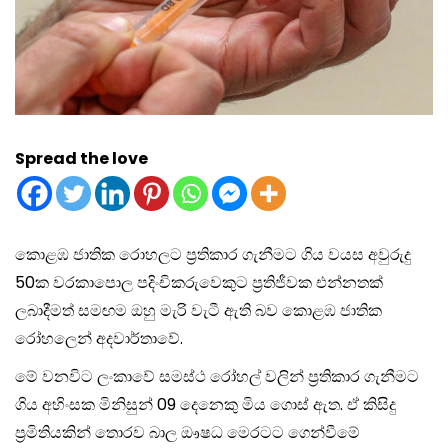
Spread the love
කොළඹ ජාතික රොහලට ප්‍රතිකාර ගැනීමට ගිය වයස අවුරුදු
50ක වරකාපොල පදිංචිකරුවෙකුට ප්‍රතිජීවක එන්නතක්
ලබාදීමත් සමඟම ඔහු මැරි වැටී ඇති බව කොළඹ ජාතික
රෝහලෙන් අදවාර්තාවේ.
මේ වනවිට ලංකාවේ සමස්ථ රෝහල් වලින් ප්‍රතිකාර ගැනීමට
ගිය අහිංසක මිනිසුන් 09 දෙනෙකු මිය ගොස් ඇත. ඒ කිසිදු
ප්‍රමිතියකින් තොරව බාල ඖෂධ මෙරටට ගෙන්වීමේ