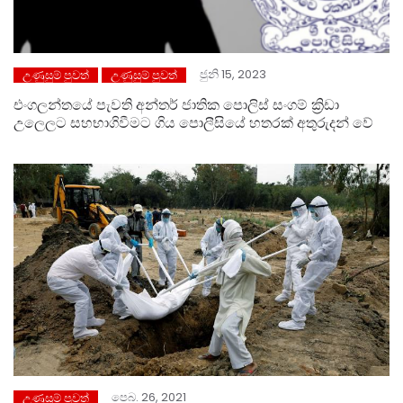
ජුනි 15, 2023
උණුසුම් පුවත්
උණුසුම් පුවත්
එංගලන්තයේ පැවති අන්තර් ජාතික පොලිස් සංගම් ක්‍රිඩා
උලෙලට සහභාගිවීමට ගිය පොලීසියේ හතරක් අතුරුදන් වේ
පෙබ. 26, 2021
උණුසුම් පුවත්