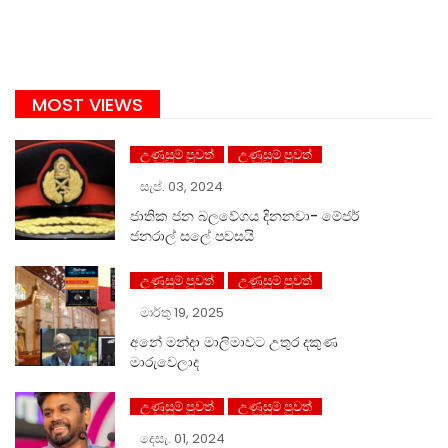
MOST VIEWS
උණුසුම් පුවත්
උණුසුම් පුවත්
සැප්. 03, 2024
ජාතික ජන බලවේගය දිනනවා- මේජර්
ජනරාල් සලේ පවසයි
උණුසුම් පුවත්
උණුසුම් පුවත්
මාර්තු 19, 2025
අනේ මන්දා මාලිමාවට උතුර දකුණ
මාරුවෙලාද
උණුසුම් පුවත්
උණුසුම් පුවත්
දෙසැ. 01, 2024