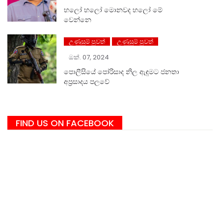
හලෝ ⁣හලෝ මොනවද හලෝ මේ
වෙන්නෙ
උණුසුම් පුවත්
උණුසුම් පුවත්
ඔක්. 07, 2024
පොලීසියේ පෝරිසාද නිල ඇඳුමට ජනතා
අප්‍රසාදය පලවේ
FIND US ON FACEBOOK