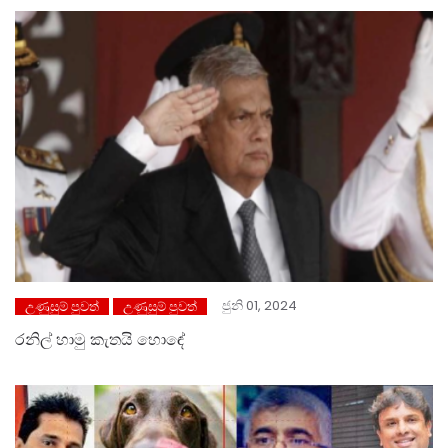
ජුනි 01, 2024
උණුසුම් පුවත්
උණුසුම් පුවත්
රනිල් හාමු කැතයි හොඳේ