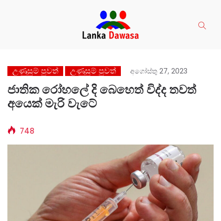
උණුසුම් පුවත්
උණුසුම් පුවත්
අගෝස්තු 27, 2023
ජාතික රෝහලේ දි බෙහෙත් විද්ද තවත්
අයෙක් මැරි වැටේ
748