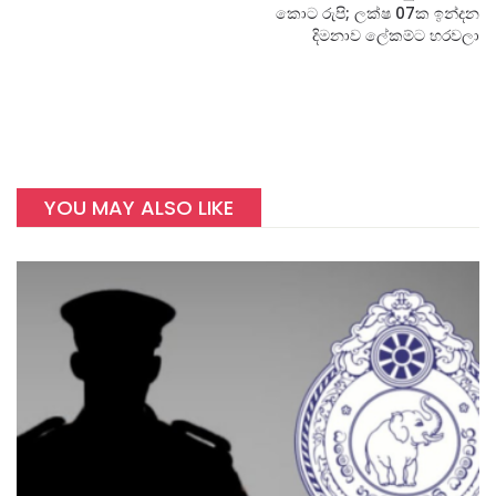
කොට රුපි; ලක්ෂ 07ක ඉන්දන
දිමනාව ලේකම්ට හරවලා
YOU MAY ALSO LIKE