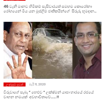
46 වැනි මානව හිමිකම් සැසිවාරයත් සමඟම කොරෝනා
රෝගයෙන් මිය යන මුස්ලිම් ජාතිකයින්ගේ සිරුරු භූමදානයේ
ගැසට් පත්‍රය මුද්‍රණය වේ..
මැයි 11, 2020
උණුසුම් පුවත්
විරුවාගේ සැබෑ ” හෙළුව ” ලක්ෂ්මන් යාපා භාරයේ රජයේ
වාහන නමයක් අවභාවිතාවේ…….!!