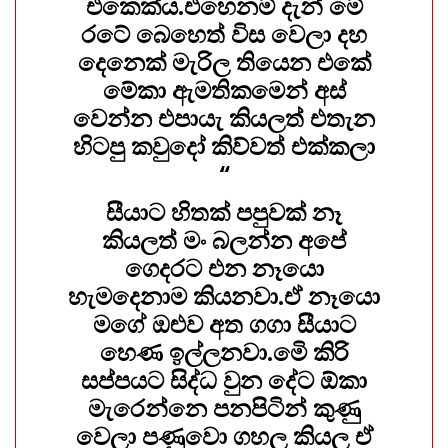
එකෙක්ය.එහෙනම් දැන් මේ
රටේ බෙහෙත් විස වෙලා දහ
දෙනෙක් මැරිල තියෙන එකේ
මේකා ඇමතිකමෙන් අස්
වෙන්න එපායැ කියලත් එතැන
හිටපු කවුදෝ කිව්වත් එක්කලා
“
සීයාට හිතක් පපුවක් නෑ
කියලත් මං බලන්න අපේ
ගෙදරට එන නෑයො
හැමදෙනාම කියනවා.ඒ නෑයො
මගේ ඔළුව අත ගගා සීයාට
හෙණ ඉල්ලනවා.මෙි කිරි
සප්පයට සිද්ධ වුන දේට ඕකා
මැරෙන්නෙ පනපිටින් කුණු
වෙලා පණුවො ගහල කියල ඒ