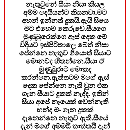
නැතුවුනේ සීයා නිසා කියල
අම්ම දෙයියන්ට කියනවා.මට
අහන් ඉන්නත් දුකයි.ඇයි සීයෙ
මට එහෙම කෙරුවෙ.සීයගෙ
මුණුබුරෙක්ගෙ ඇස් දෙක මේ
විදියට ඉස්පිරිතාලෙ බේත් නිසා
පේන්නෙ නැතුව ගියොත් සීයාට
මොනවද හිතන්නෙ.සීයා ඒ
මුණුබුරාට මොකද
කරන්නෙ.ඇත්තටම මගේ ඇස්
දෙක පේන්නෙ නැති වුන එක
ගැන සීයාට දුකක් නැද්ද. ඉතින්
සීයා අපේ නෑයෙක් වෙන්නැති
හන්ද මං ගැන දුකක්
දැනෙන්නෙ නැතුව ඇති.සීයේ
දැන් මගේ අම්මයි තාත්තයි දැන්