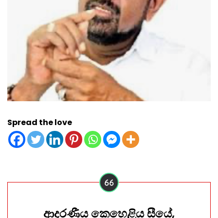
Spread the love
ආදරණීය කෙහෙළිය සීයේ,