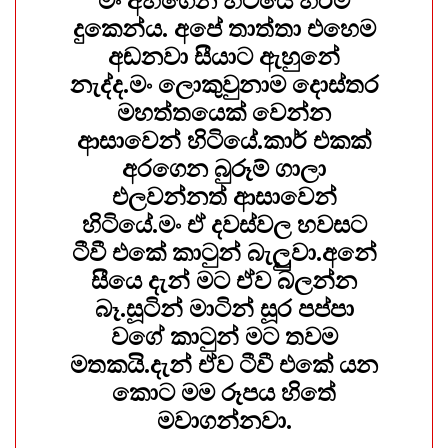
මං අහගෙන හිටියේ හරිම
දුකෙන්ය. අපේ තාත්තා එහෙම
අඬනවා සීයාට ඇහුනේ
නැද්ද.මං ලොකුවුනාම දොස්තර
මහත්තයෙක් වෙන්න
ආසාවෙන් හිටියේ.කාර් එකක්
අරගෙන බුරූම් ගාලා
එලවන්නත් ආසාවෙන්
හිටියේ.මං ඒ දවස්වල හවසට
ටීවී එකේ කාටුන් බැලුුවා.අනේ
සීයෙ දැන් මට ඒව බලන්න
බෑ.සූටින් මාටින් සූර පප්පා
වගේ කාටුන් මට තවම
මතකයි.දැන් ඒව ටීවී එකේ යන
කොට මම රූපය හිතේ
මවාගන්නවා.