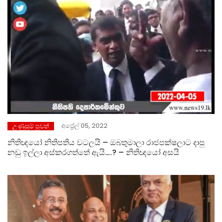
අප්‍රේල් 05, 2022
උණුසුම් පුවත්
නිතිඥයෝ නිතිපතිය වටලයි – ඔබතුමාලා රාජපක්ෂලාට දාපු
නඩු ඉල්ලා අස්කරගත්තේ ඇයි….? – නිතිඥයෝ අසයි