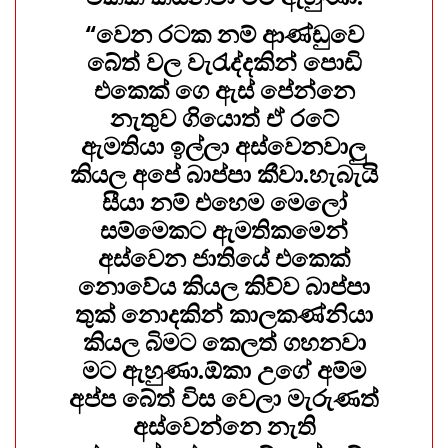
“වෙන රටක නම් ආණ්ඩුවෙ
බේත් වල වැරැද්දකින් පොඩි
එකෙක් ගෙ ඇස් පේන්නෙ
නැතුව ගියොත් ඒ රටේ
ඇමතියා ඉල්ලා අස්වෙනවාලු
කියල අපේ බාප්පා කීවා.හැබැයි
සීයා නම් එහෙම මෙලෝ
සම්මෙකට ඇමතිකමෙන්
අස්වෙන ජාතියේ එකෙක්
නොවේය කියල කිව්ව බාප්පා
තුක් නොදකින් කාලකණ්නියා
කියල බිමට කෙලත් ගහනවා
මට ඇහුණා.ඕකා උගේ අම්ම
අප්ප බේත් විස වෙලා මැරුණත්
අස්වෙන්නෙ නැති