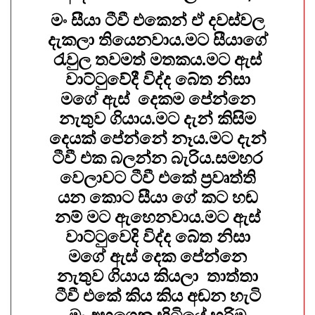
මං සීයා ටීවී එකෙන් ඒ දවස්වල
දැකලා තියෙනවාය.මට සීයාගේ
රැවුල තවමත් මතකය.මට ඇස්
වාට්ටුවේදී විද්ද බේත නිසා
මගේ ඇස් දෙකම පේන්නෙ
නැතුව ගියාය.මට දැන් කිසිම
දෙයක් පේන්නේ නෑය.මට දැන්
ටීවී එක බලන්න බැරිය.සමහර
වෙලාවට ටීවී එකේ ප්‍රවෘත්ති
යන කොට සීයා⁣ ගේ කට හඬ
නම් මට ඇහෙනවාය.මට ඇස්
වාට්ටුවෙදි විද්ද බේත නිසා
මගේ ඇස් දෙක පේන්නෙ
නැතුව ගියාය කියලා තාත්තා
ටීවී එකේ කිය කිය අඬන හැටි