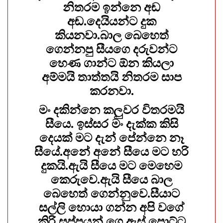
නිතරම ඉන්නෙ අඬ
අඬ.දෙයියන්ට දුක
කියනවා.බාල බෙහෙත්
ගෙන්නපු සීයගෙ දරුවන්ට
හෙණ ගාන්ට ඕන කියලා
අම්මයි තාත්තයි නිතරම සාප
කරනවා.
මං දකින්නෙ කලුවර විතරමයි
සීයෙ. ඉස්සර මං දැක්ක කිසි
දෙයක් මට දැන් පේන්නෙ නෑ
සීයේ.අනේ අනේ සීයෙ මට හරි
දුකයි.ඇයි සීයෙ මට මෙහෙම
කෙරුවෙ.ඇයි සීයෙ බාල
බෙහෙත් ගෙන්නුවෙ.සීයාට
සල්ලි හොයා ගන්න අපි වගේ
කිරි සප්පයන් ගෙ ඇස් පොට්ට