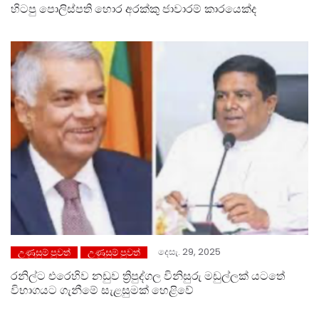
හිටපු පොලිස්පති හොර අරක්කු ජාවාරම් කාරයෙක්ද
දෙසැ. 29, 2025
උණුසුම් පුවත්
උණුසුම් පුවත්
රනිල්ට එරෙහිව නඩුව ත්‍රිපුද්ගල විනිසුරු මඩුල්ලක් යටතේ
විභාගයට ගැනීමේ සැළසුමක් හෙළිවේ