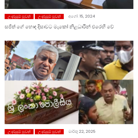
අගෝ. 15, 2024
උණුසුම් පුවත්
උණුසුම් පුවත්
සජිත් ගේ හොඳ දිසා⁣වට මැකෝ නිළධාරීන් එරෙහි වේ
මාර්තු 22, 2025
උණුසුම් පුවත්
උණුසුම් පුවත්