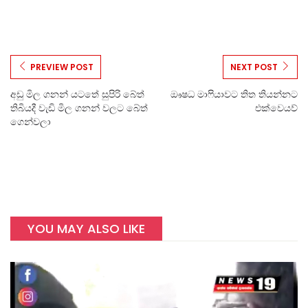
PREVIEW POST
NEXT POST
අඩු මිල ගනන් යටතේ සුපිරි බේත්
ඖෂධ මාෆියාවට තිත තියන්නට
තිබියදී වැඩි මිල ගනන් වලට බේත්
එක්වෙයව්
ගෙන්වලා
YOU MAY ALSO LIKE