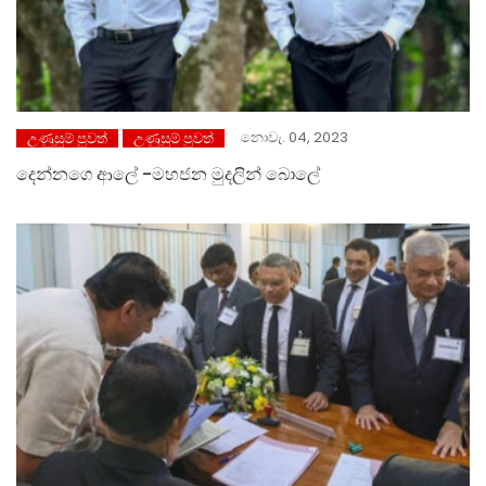
නොවැ. 04, 2023
උණුසුම් පුවත්
උණුසුම් පුවත්
දෙන්නගෙ ආලේ -මහජන මුදලින් බොලේ