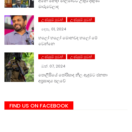
අනේ මන්දා මාලිමාවට උතුර දකුණ
මාරුවෙලාද
උණුසුම් පුවත්
උණුසුම් පුවත්
දෙසැ. 01, 2024
හලෝ ⁣හලෝ මොනවද හලෝ මේ
වෙන්නෙ
උණුසුම් පුවත්
උණුසුම් පුවත්
ඔක්. 07, 2024
පොලීසියේ පෝරිසාද නිල ඇඳුමට ජනතා
අප්‍රසාදය පලවේ
FIND US ON FACEBOOK