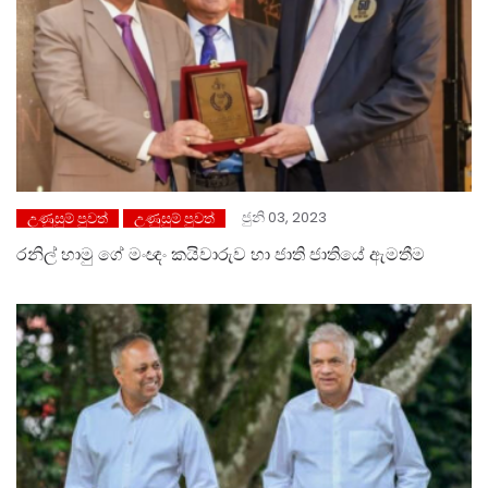
ජුනි 03, 2023
උණුසුම් පුවත්
උණුසුම් පුවත්
රනිල් හාමු ගේ මංඥං කයිවාරුව හා ජාති ජාතියේ ඇමතීම