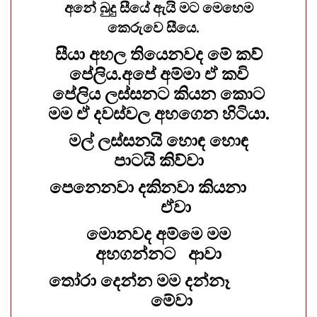
අනේ බුදු සීයේ ඇයි මට මෙහෙම
කෙරුවෙ සීයෙ.
සීයා අහල තියෙනවද මේ කව්
පේලිය.අපේ අම්මා ඒ කවි
පේලිය ලස්සනට කියන කොට
මම ඒ දවස්වල අහගෙන හිටියා.
මල් ලස්සනයි හොඳ හොඳ
පාටයි කිව්වා
පෙනෙනවා දකිනවා කියනා
ඒවා
මොනවද අම්මෙ මම
අහගන්නට ආවා
තෝරා දෙන්න මම දන්නෑ
මේවා