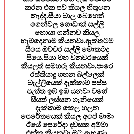
කරන එක පව් කියල හිතුනෙ
නැද්ද.සීයා බාල බෙහෙත්
ගෙන්වල ගොඩාක් සල්ලි
හොයා ගන්නව කියල
හැමදෙනාම කියනවා.ඇත්තටම
සීයෙ ඔච්චර සල්ලි මොකටද
සීයෙ.සීයා මහ වනචරයෙක්
කියලත් සමහරු කියනවා.පාරෙ
රස්තියාදු ගහන බල්ලෙක්
බැල්ලියෙක් දැක්කාම පස්ස
පැත්ත ඉඹ ඉඹ යනවා වගේ
සීයත් ලස්සන ගෑනියෙක්
දැක්කාම කෙල හලන
පෙරේතයෙක් කියල අපේ මාමා
ඊයේ පෙරේදා දවසක අම්මා
එක්ක කියනවා මට ඇහුණා.