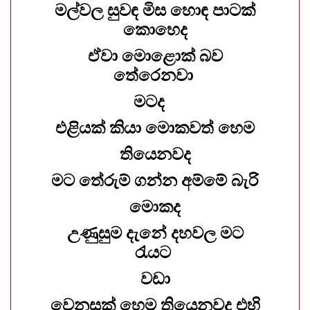
මල්වල සුවඳ මිස හොඳ පාටක්
කොහෙද
ඒවා මොළොක් බව
තේරෙනවා
මටද
එළියක් කියා මොකවත් හෙම
තියෙනවද
මට තේරුම් ගන්න අම්මේ බැරි
මොකද
උණුසුම දැනේ දහවල මට
රැයට
වඩා
වෙනසක් හෙම තියෙනවද එහි