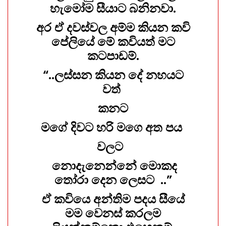
හැමෝම සීයාට බනිනවා.
අර ඒ දවස්වල අම්ම කියන කවි
පේලියේ මේ කවියත් මට
කටපාඩම්.
“..ලස්සන කියන දේ නහයට
වත්
කනට
මගේ දිවට හරි මගෙ අත පය
වලට
නොදැනෙන්නේ මොකද
තෝරා දෙන ලෙසට ..”
ඒ කවියෙ අන්තිම පදය සීයේ
මම වෙනස් කරලම