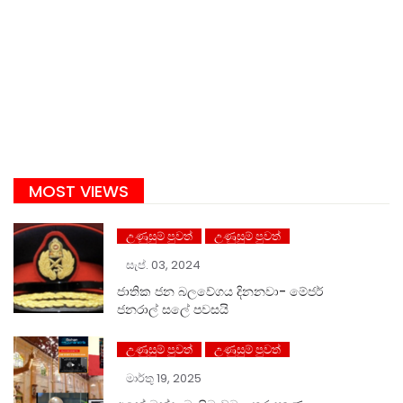
MOST VIEWS
උණුසුම් පුවත්
උණුසුම් පුවත්
සැප්. 03, 2024
ජාතික ජන බලවේගය දිනනවා- මේජර්
ජනරාල් සලේ පවසයි
උණුසුම් පුවත්
උණුසුම් පුවත්
මාර්තු 19, 2025