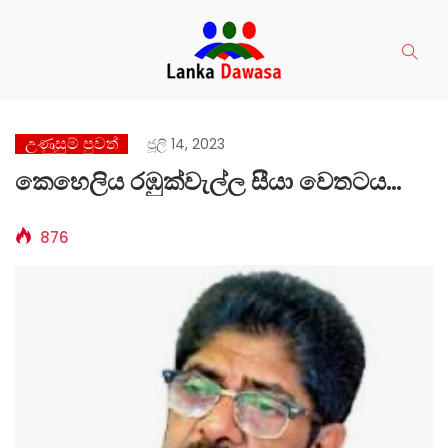
උණුසුම් පුවත්
ජූලි 14, 2023
කෙහෙලිය රඹුක්වැල්ල සීයා වෙතටය…
876