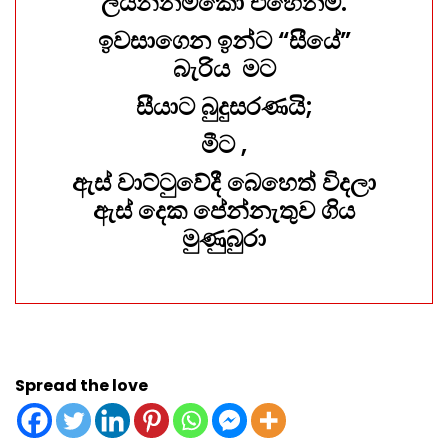
ලියන්නම්කො එහෙනම්.
ඉවසාගෙන ඉන්ට “සීයේ”
බැරිය මට
සීයාට බුදුසරණයි;
මීට ,
ඇස් වාට්ටුවේදී බෙහෙත් විදලා
ඇස් දෙක පේන්නැතුව ගිය
මුණුබුරා
Spread the love