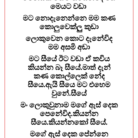
මෙයට වඩා
මට නොදැනෙන්නෙ මම කණ
කොලුවෙක්ලුු කුඩා
ලොකුවෙන කොට දැනේවිද
මම අසමි අඬා
මට සීයේ ඊට වඩා ඒ කවිය
කියන්න බෑ සීයේ.මාත් දැන්
කණ කොල්ලෙක් නේද
සීයෙ.ඇයි සීයෙ මට එහෙම
වුනේ.සීයේ
මං ලොකුවුනාම මගේ ඇස් දෙක
පෙනේවිද.කියන්න
සීයෙ.කියන්නකෝ සීයේ.
මගේ ඇස් දෙක පේන්නෙ