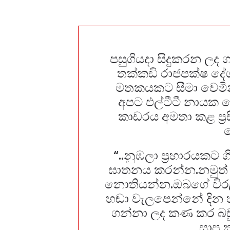
පසුගියදා සිදුකරන ලද ග
තක්කඩි රාජපක්ෂ ද
මතකයකට සීමා වෙමින
අපට එල්ටීටී නායක ව
කාඩරය අමතා කළ ප්‍ර
“..නුඹලා ප්‍රහාරයකට 
ඝාතනය කරන්න.නමුත්
නොතියන්න.ඔබගේ විරුද්ධ
හඬා වැලපෙන්නේ දින හ
ගන්නා ලද කණ කර බඩු
සාප 