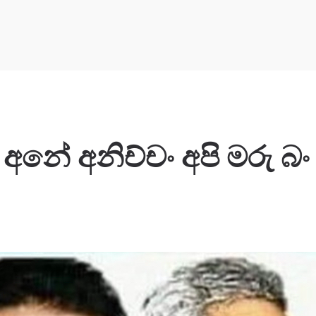
අනේ අනිච්චං අපි මරු බං