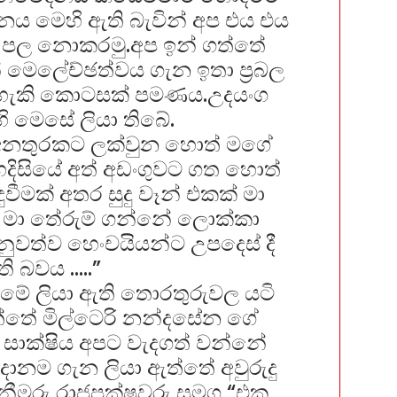
දනය මෙහි ඇති බැවින් අප එය එය
ි පල නොකරමු.අප ඉන් ගත්තේ
න් මෙලේච්ඡත්වය
ගැන ඉතා ප්‍රබල
 හැකි කොටසක් පමණය.උදයංග
හි මෙසේ ලියා තිබේ.
ිසි අනතුරකට ලක්වුන හොත් මගේ
හදිසියේ අත් අඩංගුවට ගත හොත්
වීමක් අතර සුදු වෑන් එකක් මා
 මා තේරුම් ගන්නේ ලොක්කා
නුවත්ව
හෙංචයියන්ට උපදෙස් දී
ි බවය …..”
් මේ ලියා ඇති තොරතුරුවල යටි
්තේ මිල්ටෙරි නන්දසේන ගේ⁣
සාක්ෂිය අපට වැදගත් වන්නේ
ානම ගැන ලියා ඇත්තේ අවුරුදු
නීමරු රාජපක්ෂවරු සමග “එක