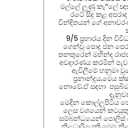
මල්ලේ ලුණු කෑ”ලේ ඥා
රටේ සිදු කළ අපරාද 
වින්දිතයන් ගේ අනාවරණය
9/5 ප්‍රහාරය දින විව
ගෙන්වූ පොදු ජන පෙර
තනතුරෙන් මහින්ද රා
අවදාරණය කරමින් පැවැත
ඇවිලීමේ හනුමා වූය
ප්‍රනාන්දුය.මෙය 
නොවේ.ඒ සඳහා පසුබිම
දැනුව
මෙදින කොල්ලුපිටිය ප
ලෙස වශයෙන් කටයුතු 
සම්බන්ධයෙන් පොලිස් 
නිළධාරියෙකි.මෙම නි