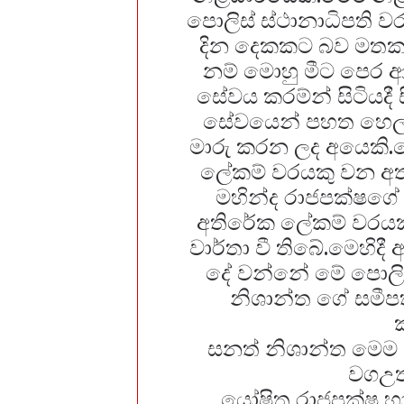
පොලිස් ස්ථානාධිපති ව
දින දෙකකට බව මතක 
නම් මොහු මීට පෙර ආ
සේවය කරම්න් සිටියදී 
සේවයෙන් පහත හෙලා 
මාරු කරන ලද අයෙකි.මො
ලේකම් වරයකු වන අතර 
මහින්ද රාජපක්ෂගේ
අතිරේක ලේකම් වරයක
වාර්තා වී තිබේ.මෙහිද
දේ වන්නේ මේ පොලිස
නිශාන්ත ගේ සමී
සනත් නිශාන්ත මෙම 9/
වගඋත
යෝෂිත රාජපක්ෂ හා