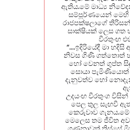
ඇතිය.මේ මාධ්‍ය නිවේ
සම්පූර්ණයෙන් මෙහ
රාජපක්ෂලාගේ තිරිස
සාක්ෂියක් ලෙස ගත
වීරතුංඟ එ
“….ඉදිරියේදී මා හද
නිවස ගිණි ගත්තොත් 
හෝ වෙනත් ගුප්ත සිදු
සොයා පැමිණියොත්
දැනුවත්ව හෝ නොදැ
ඇත
උදයංඟ වීරතුංග විසින
පෙල තුල සැඟවී ඇත
කෙරුවාව ගැනය.මේ 
මෙලෙස තම ජීවිත අවද
ගණනාවක් තිස්සේ මි