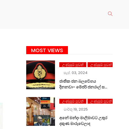
MOST VIEWS
උණුසුම් පුවත්
උණුසුම් පුවත්
සැප්. 03, 2024
ජාතික ජන බලවේගය
දිනනවා- මේජර් ජනරාල් සලේ
පවසයි
උණුසුම් පුවත්
උණුසුම් පුවත්
මාර්තු 19, 2025
අනේ මන්දා මාලිමාවට උතුර
දකුණ මාරුවෙලාද