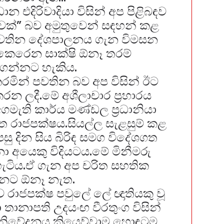
රධාන එදිරිවාදියා විසින් අප පිළිබඳව
වක්” බව අමුතුවෙන්
සඳහන් කළ
පවතින දේශපාලනය ගැන විමසන
 කෙරෙන සාක්ෂි ඕනෑ තරම්
ගන්නට හැකිය.
 කරමින් පවතින බව අප විසින් ඊට
න ලදී.මේ අශීලාචාර ප්‍රහාරය
ගමැති කාර්ය මණ්ඩල ප්‍රධානියා
 රාජපක්ෂය.සියල්ල සැළසුම් කළ
ු දින සිය බිරිඳ සමග විදේශගත
ා අයෙකු විදියටය.මේ මිනීමරු
හැටිය.ඒ ගැන අප චරිත සහතික
්නට ඕනෑ නැත.
ව රාජපක්ෂ පවුලේ ලේ ඥාතියකු වූ
ංකා තානාපති උදයංඟ වීරතුංග විසින්
‍ය නිවේදනය කියෙව්වාම හොඳටම