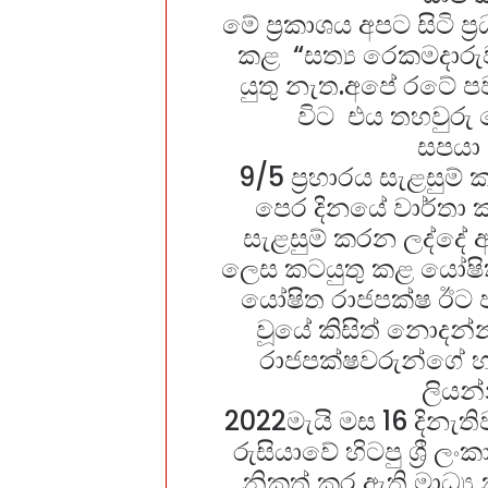
මේ ප්‍රකාශය අපට සිටි ප්‍
කළ “සත්‍ය රෙකමදාරු
යුතු නැත.අපේ රටේ 
විට එය තහවුරු
සපයා 
9/5 ප්‍රහාරය සැළසුම්
පෙර දිනයේ වාර්තා කර
සැළසුම් කරන ලද්දේ අ
ලෙස කටයුතු කළ යෝෂිත
යෝෂිත රාජපක්ෂ ඊට පස
වූයේ කිසිත් නොදන්න
රාජපක්ෂවරුන්ගේ 
ලියන
2022මැයි මස 16 දිනැති
රුසියාවේ හිටපු ශ්‍රී ල
නිකුත් කර ඇති මාධ්