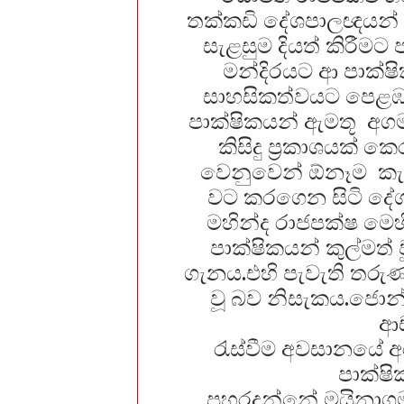
තක්කඩි දේශපාලඥයන් ස
සැළසුම දියත් කිරීම
මන්දිරයට ආ පාක්ෂ
සාහසිකත්වයට පෙළඹවීම
පාක්ෂිකයන් ඇමතූ අගමැ
කිසිදු ප්‍රකාශයක්
වෙනුවෙන් ඕනෑම කැප
වට කරගෙන සිටි දේ
මහින්ද රාජපක්ෂ මෙහි
පාක්ෂිකයන් කුල්මත
ගැනය.එහි පැවැති තරු
වූ බව නිසැකය.ජොන්ස්
ආ
රැස්වීම අවසානයේ අ
පාක්ෂි
පහරදුන්නේ මයිනාග