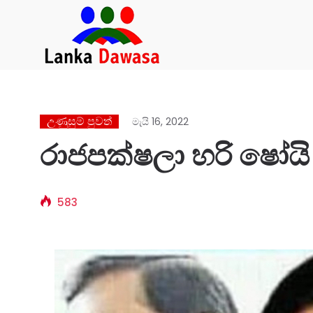
උණුසුම් පුවත්
මැයි 16, 2022
රාජපක්ෂලා හරි ෂෝයි 
583