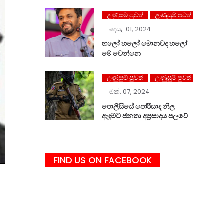
උණුසුම් පුවත්
උණුසුම් පුවත්
දෙසැ. 01, 2024
හලෝ ⁣හලෝ මොනවද හලෝ
මේ වෙන්නෙ
උණුසුම් පුවත්
උණුසුම් පුවත්
ඔක්. 07, 2024
පොලීසියේ පෝරිසාද නිල
ඇඳුමට ජනතා අප්‍රසාදය පලවේ
FIND US ON FACEBOOK