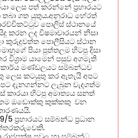
රයා ලෙස පත් කරන්නේ ප්‍රහාරයට
තබා ගත යුතුය.අනුරාධ හේරත්
රච්චිකට්ටුව පොලිස් ස්ථානයේ
සිදු කරන ලද විෂමාචාරයන් නිසා
කුරුදුවත්ත පොලීසියට ස්ථාන
හුගේ පියා පුත්තලම හිටපු දිසා
විශ්‍රාම යාමෙන් පසුව අගමැති
 කාර්ය මණ්ඩලයට සම්බන්ධව
ු ලෙස කටයුතු කර ඇතැයි අපට
ී අපට දැනගන්නට ලැබුන වැදගත්ම
් කාරයා හිටපු අමාත්‍යය සනත්
පතම ඔඩොක්කු කුක්කකු වන
කාරණයයි.
5 ප්‍රහාරයට සම්බන්ධ ප්‍රධාන
්තරකරුවෙකි.
 රාජපක්ෂ පවුල හා සම්බන්ධ