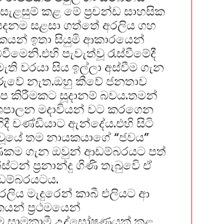
ැළසුම් කළ මේ ප්‍රචන්ඩ සාහසික
ට පදනම සළසා ගත්තේ අරලිය ගහ
ිකයන් ඉතා සියුමි ආකාරයෙන්
ෙනි.එහි පැවැත්වූ රැස්වීමේදී
ති වරයා සිය ඉල්ලා අස්වීම ගැන
 කෙරුවේ නැත.ඔහු කීවේ ජනතාව
 කිරීමකට සූදානම් බවය.තමන්
ශපාලන මදාවියන් වට කරගෙන
දී චණ්ඩියාට ඇන්දේය.එහි සිටි
් වූයේ තම නායකයාගේ “ජවය”
ණකම ගැන ඔවුන් ආඩම්බරයට පත්
ටන් ප්‍රනාන්දු ගිණි තැබුවෙි ඒ
ඩම්බරයටය.
රලිය මැදුරෙන් කාබී එලියට ආ
කයන් ප්‍රථමයෙන්
ම සාමකාමී උද්ඝෝෂණයක් කළ