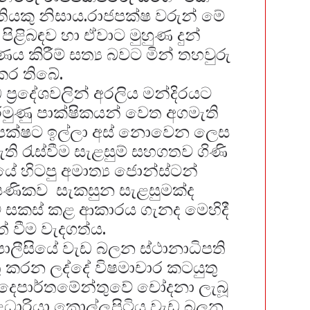
තියකු නිසාය.රාජපක්ෂ වරුන් මේ
පිළිබඳව හා ඒවාට මුහුණ දුන්
 කිරීම් සත්‍ය බවට මින් තහවුරු
කර තිබේ.
ිධ ප්‍රදේශවලින් අරලිය මන්දිරයට
මුණු පාක්ෂිකයන් වෙත අගමැති
ජපක්ෂට ඉල්ලා අස් නොවෙන ලෙස
ි රැස්වීම සැළසුම් සහගතව ගිණි
ේ හිටපු අමාත්‍ය ජොන්ස්ටන්
ක්ෂණිකව සැකසුන සැළසුමක්ද
 සකස් කළ ආකාරය ගැනද මෙහිදී
ත් වීම වැදගත්ය.
ොලීසියේ වැඩ බලන ස්ථානාධිපති
කරන ලද්දේ විෂමාචාර කටයුතු
දෙපාර්තමේන්තු
වේ ⁣චෝදනා ලැබූ
ළධාරියා කොල්ලුපිටිය වැඩ බලන