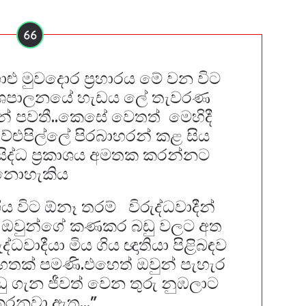
ාළු මුවදොර ප්‍රහාරය මේ වන විට
ේශපාලනයේ හැඩය ලේ තැවරණ
් පවතී..කෙසේ වෙතත් මෙහිදී
ේළුපිල්ලේ පිරබාහරන් කළ සිය
සිද්ධ ප්‍රකාශය අමතක කරන්න⁣ට
නොහැකිය
ගිය විට ඕනෑ තරම් විරුද්ධවාදීන්
 ඔවුන්ගේ කණකර බඩු වලට අත
වාදීයා මිය ගිය ඥාතියා පිළිබඳව
තක් පමණි.එහෙත් ඔවුන් පැහැර
 ගැන ජීවත් වෙන තුරු නුඹලාට
කරනවා ඇත…”