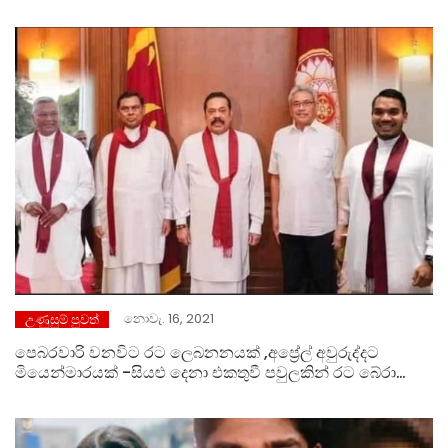
නොවැ. 16, 2021
උණුසුම් පුවත්
පෙබරවාරි වනවිට රට ලෙබනනයක් ,අප්‍රේල් අවුරුද්දට
මියෙන්මාරයක් -සියළු දෙනා එකතුවී පවුලකින් රට බේරා
ගන්නවාද…? වෙන්වී මිය යනවාද ?