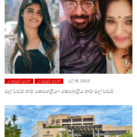
ජූලි 18, 2023
උණුසුම් පුවත්
උණුසුම් පුවත්
මල් වඩම් නම් කෙහෙළිය- කෙහෙළිය නම් මල් වඩම්