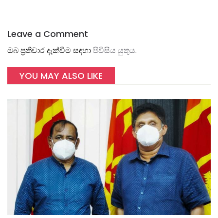
Leave a Comment
ඔබ ප්‍රතිචාර දැක්වීම සඳහා
පිවිසිය යුතුය
.
YOU MAY ALSO LIKE