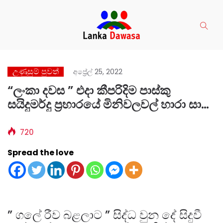
උණුසුම් පුවත්
අප්‍රේල් 25, 2022
“ලංකා දවස ” එදා කීපරිදිම පාස්කු
සයිදුමර්දු ප්‍රහාරයේ මිනිවලවල් හාරා සාරා
හොයයි – හෙට සාරා ගේ යැයි කියන
යමක් හමුවේයි
720
Spread the love
” ගලේ රීව බළලාට ” සිද්ධ වුන දේ සිදුවී