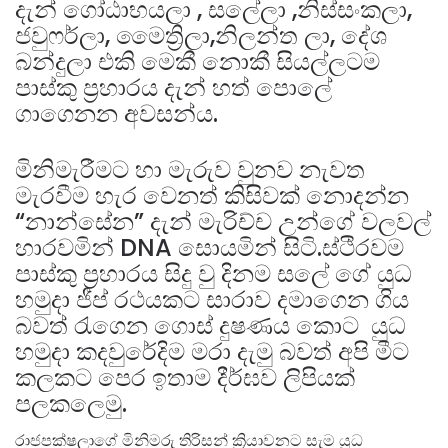
දැන් ගෝඨාභයලා , සලේලා ,නිස්සංකලා,
ජවුෆර්ලා, මෛත්‍රිලා,නිලන්ත ලා, දේශ
බන්දුලා එකි මෙකී නොකී සියල්ලටම
පාස්කු ප්‍රහාරය දැන් හත් පොලේ
ගාගෙනන අවසන්ය.
මිනිමැරීමට හා මැරුව වුනව නැවත
මැරවීම හැර වෙනත් කිසිවක් නොදන්න
“නාන්සේන” දැන් මැරිච්ච උන්ගේ වලවල්
හාරවමින් DNA සොයමින් සිටි.ස්ථිරවම
පාස්කු ප්‍රහාරය සිදු වු දිනම සලේ ගේ යුධ
හමුදා ජීප් රථයකට සාරාව දමාගෙන ගිය
බවත් රැගෙන ගොස් දුෂණය කොට යුධ
හමුදා කදවුරේදිම මරා දැමු බවත් අපි මීට
කලකට පෙර ඉතාම දීර්ඝව ලිපියක්
පලකලෙමු.
රාජපක්ෂලාගේ මිනිමරු තිරිසන් ක්‍රියාවනට සැම යුධ