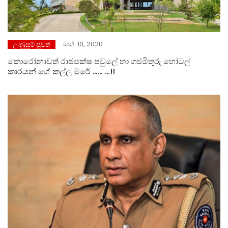
ඔක්. 10, 2020
උණුසුම් පුවත්
කොරෝනාවත් රාජපක්ෂ පවුලේ හා ගජමිතුරු හෝටල්
කාරයන් ගේ කල්ල මරේ …… …!!