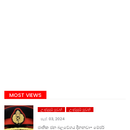
MOST VIEWS
උණුසුම් පුවත්
උණුසුම් පුවත්
සැප්. 03, 2024
ජාතික ජන බලවේගය දිනනවා- මේජර්