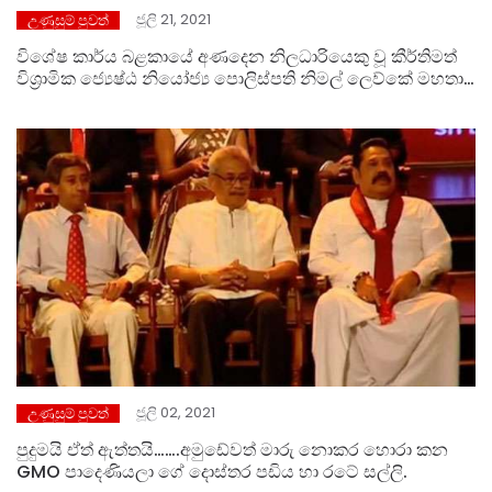
ජූලි 21, 2021
උණුසුම් පුවත්
විශේෂ කාර්ය බළකායේ අණදෙන නිලධාරියෙකු වූ කීර්තිමත්
විශ්‍රාමික ජ්‍යෙෂ්ඨ නියෝජ්‍ය පොලිස්පති නිමල් ලෙව්කේ මහතා
සමගි ජනබලවේගයේ වෘතීයවේදී බුද්ධි මණ්ඩපයට.
ජූලි 02, 2021
උණුසුම් පුවත්
පුදුමයි ඒත් ඇත්තයි…….අමුඩේවත් මාරු නොකර හොරා කන
GMO පාදෙණියලා ගේ දොස්තර පඩිය හා රටේ සල්ලි.