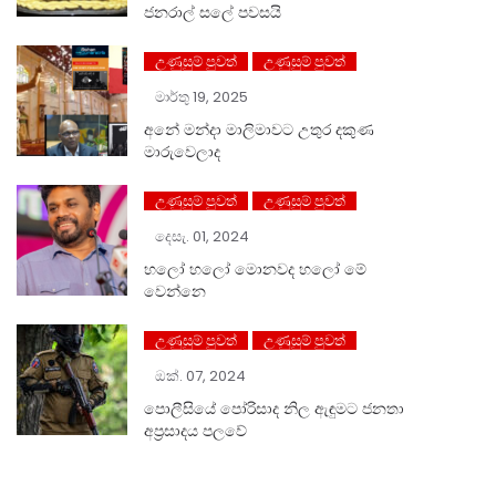
ජනරාල් සලේ පවසයි
උණුසුම් පුවත්
උණුසුම් පුවත්
මාර්තු 19, 2025
අනේ මන්දා මාලිමාවට උතුර දකුණ
මාරුවෙලාද
උණුසුම් පුවත්
උණුසුම් පුවත්
දෙසැ. 01, 2024
හලෝ ⁣හලෝ මොනවද හලෝ මේ
වෙන්නෙ
උණුසුම් පුවත්
උණුසුම් පුවත්
ඔක්. 07, 2024
පොලීසියේ පෝරිසාද නිල ඇඳුමට ජනතා
අප්‍රසාදය පලවේ