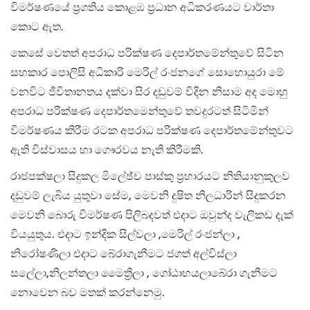
විමර්ෂණයේ ප්‍රගතිය කොළඹ ප්‍රධාන අධිකරණයට වාර්තා
කොට ඇත.
කෙසේ වෙතත් අපරාධ පරික්ෂණ දෙපාර්තමේන්තුවේ සිටින
සහකාර පොලිසි අධිකාරි මෙරිල් රංජනගේ සොහොයුරා මේ
වනවිට ජිවිතානතය දක්වා සිර දඩුවම් විදින නිසාම අද මොහු
අපරාධ පරික්ෂණ දෙපාර්තමෙන්තුවේ තවදුරටත් සිටිමින්
විමර්ෂණය කිරීම රටක අපරාධ පරික්ෂණ දෙපාර්තමේන්තුවට
ඇති විස්වාසය හා ගෞරවය නැති කිරීමකි.
රාජපක්ෂලා සිදුකල මිලේඡ්ච පාස්කු ප්‍රහාරයට නිතියානුකුලව
දඩුවම් ලැබිය යුතුවා සේම, මෙවනි දුෂිත නිලධාරින් සිදුකරන
මෙවනි බොරු විමර්ෂණ පිලිබදවත් එදාට ඔවුන්ද වැලිකඩ දැක්
වියයුතුය. එදාට ඉන්දික සිල්වලා ,මෙරිල් රංජන්ලා ,
නිරෝෂණිලා එදාට බේරාගැනීමට ජගත් අල්විස්ලා
සලේලා,නිලන්තලා මෛත්‍රිලා , ගෝඨාභයලාබේරා ගැනීමට
නොවෙන බව මතක් කරන්නෙමු.