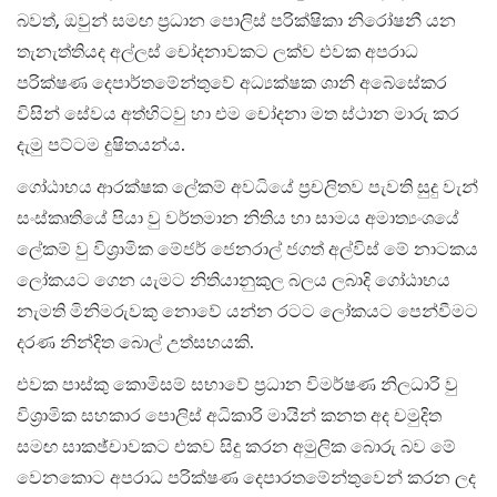
බවත්, ඔවුන් සමඟ ප්‍රධාන පොලිස් පරික්ෂිකා නිරෝෂනී යන
තැනැත්තියද අල්ලස් චෝදනාවකට ලක්ව එවක අපරාධ
පරික්ෂණ දෙපාර්තමේන්තුවේ අධ්‍යක්ෂක ශානි අබේසේකර
විසින් සේවය අත්හිටවු හා එම චෝදනා මත ස්ථාන මාරු කර
දැමු පට්ටම දුෂිතයන්ය.
ගෝඨාභය ආරක්ෂක ලේකම් අවධියේ ප්‍රචලිතව පැවති සුදු වැන්
සංස්කෘතියේ පියා වු වර්තමාන නිතිය හා සාමය අමාත්‍යංශයේ
ලේකම් වු විශ්‍රාමික මේජර් ජෙනරාල් ජගත් අල්විස් මේ නාටකය
ලෝකයට ගෙන යැමට නිතියානුකුල බලය ලබාදි ගෝඨාභය
නැමති මිනිමරුවකු නොවේ යන්න රටට ලෝකයට පෙන්වීමට
දරණ නින්දිත බොල් උත්සහයකි.
එවක පාස්කු කොමිසම් සභාවේ ප්‍රධාන විමර්ෂණ නිලධාරි වු
විශ්‍රාමික සහකාර පොලිස් අධිකාරි මායින් කනත අද චමුදිත
සමඟ සාකඡ්චාවකට එකව සිදු කරන අමුලික බොරු බව මේ
වෙනකොට අපරාධ පරික්ෂණ දෙපාරතමේන්තුවෙන් කරන ලද