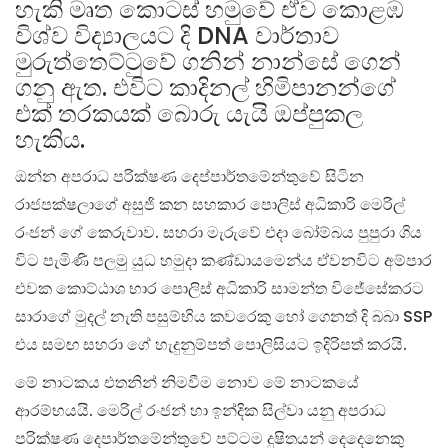
හැකි මෘත කොටස් හමුවේ ඒව කොළඹ
විශ්ව විද්‍යාලයට දි DNA වාර්තාව
මුරුත්තෙට්ටුවේ ගනින් නාන්සේ ගෙන්
ගනු ඇත. එවිට කාදිනල් හිමිපානන්ගේ
එක් තරකයක් බොරු යැයි ඔප්පුකල
හැකිය.
ඔන්න අපරාධ පරික්ෂණ දෙප්පාර්තමේන්තුවේ සිටින
රාජපක්ෂලාගේ අසුජි කන සහකාර පොලිස් අධිකාරි මෙරිල්
රංජන් ගේ කෙරුවාව. සහරා මැරුවේ එදා බෝම්බය පුපුරා ගිය
විට පැමිණි පලමු යුධ හමුදා කණ්ඩායමෙන්ය ඒවනවිට අම්පාර
එවක කොට්ඨාශ භාර පොලිස් අධිකාරි සාමන්ත විජේසේකරට
සාරාගේ මුදල් නැති පසුම්භිය කවරෙකු හෝ ගෙනත් දි බබා SSP
එය සමඟ සහරා ගේ හැදුනුම්පත් පොලිසියට ඉදිරිපත් කරයි.
මේ නාටකය එතනින් නිමවීම නොව මේ නාටකයේ
ආරම්භයයි. මෙරිල් රංජන් හා ඉන්දික සිල්වා යනු අපරාධ
පරික්ෂණ දෙපාර්තමේන්තුවේ පට්ටම දුෂිතයන් දෙදෙනෙකු