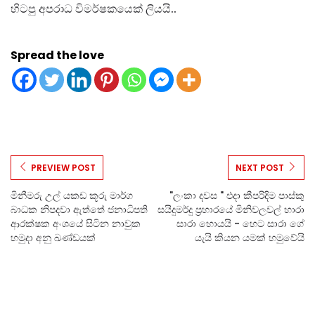
හිටපු අපරාධ විමර්ෂකයෙක් ලියයි..
Spread the love
PREVIEW POST
NEXT POST
මිනීමරු උල් යකඩ කූරු මාර්ග
"ලංකා දවස " එදා කීපරිදිම පාස්කු
බාධක නිපදවා ඇත්තේ ජනාධිපති
සයිදුමර්දු ප්‍රහාරයේ මිනිවලවල් හාරා
ආරක්ෂක අංශයේ සිටින නාවුක
සාරා හොයයි - හෙට සාරා ගේ
හමුදා අනු ඛණ්ඩයක්
යැයි කියන යමක් හමුවේයි