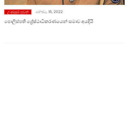
නොවැ. 16, 2022
උණුසුම් පුවත්
පොලිස්පති ශ්‍රේෂ්ඨාධිකරණයෙන් සමාව අයදියි