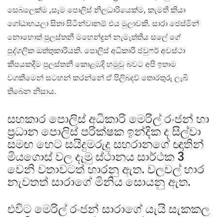
සෙබලෙක්ම ,සැම පොලිස් නිලධාරියෙක්ම, කැමති කියා
ගෝඨාභයලා සිතා සිටින්වානම් එය මුලාවකි. සාරා ජෙස්මින්
නොහොත් පුලස්තනී මහෙන්ද්‍රන් නැමැත්තිය සලේ ගේ
පුද්ගලික ඔත්තුකාරියකි. පොලිස් අධිකාරි ජවුෆර් අවස්ථා
කීපයකදීම පුලස්තනී කොළඹදි හමුවු බවට අපි ඉතාම
වගකීමෙන් සටහන් කරන්නේ ඒ පිලිබදව් තොරතුරු ලැබි
තිබෙන නිසාය.
සහකාර පොලිස් අධිකාරි මෙරිල් රංජන් හා
ප්‍රධාන පොලිස් පරික්ෂක ඉන්දික ද සිල්වා
සමඟ හෙට සයිදුමරුදු සහරානගේ ඥාතින්
මියගොස් වල දැමු ස්ථානය සාර්ථක 3
වෙනි වතාවටත් හාරනු ඇත. වලවල් හාර
නැවතත් සාරාගේ මිනිය සොයනු ඇත.
එවිට මෙරිල් රංජන් සාරාගේ යැයි සැකකල