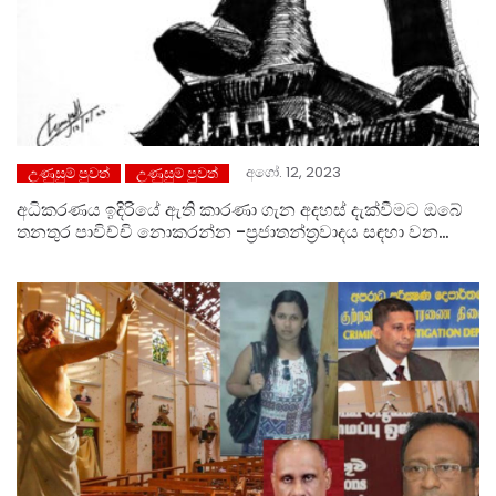
අගෝ. 12, 2023
උණුසුම් පුවත්
උණුසුම් පුවත්
අධිකරණය ඉදිරියේ ඇති කාරණා ගැන අදහස් දැක්වීමට ඔබේ
තනතුර පාවිච්චි නොකරන්න -ප්‍රජාතන්ත්‍රවාදය සඳහා වන
නීතිඥයෝ ජනපතිවරයාට දන්වයි