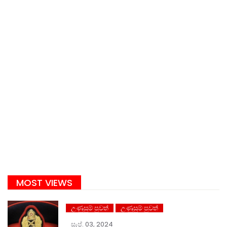
MOST VIEWS
උණුසුම් පුවත්
උණුසුම් පුවත්
සැප්. 03, 2024