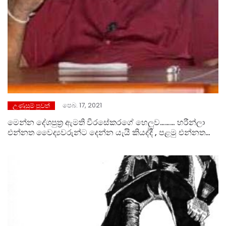
පෙබ. 17, 2021
උණුසුම් පුවත්
මෙන්න දේශපුත්‍ර ඇමති වීරසේකරගේ හෙලුව……… හරීන්ලා
එන්නත වෛද්‍යවරුන්ට දෙන්න යැයි කියද්දී , පළමු එන්නත
“ඇමති වීරසේකරගේ” හොර අඹුවට…..!