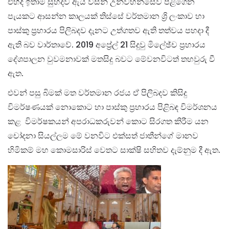
එහිදි ඉතාම සුහදව ඇය විසින් උන්වහන්සේව පිළිගෙන
පැයකට ආසන්න කාලයක් තිස්සේ වර්තමාන ශ්‍රි ලංකාව හා
පාස්කු ප්‍රහාරය පිලිබදව දැනට උත්ගතව ඇති තත්වය පහදා දී
ඇති බව වාර්තාවේ. 2019 අප්‍රේල් 21 සිදුවු මිලේඡ්ච ප්‍රහාරය
දේශපාලන වුවමනාවක් මතසිදු බවට මේවනවිටත් තහවුරු වී
ඇත.
එවන් පසු බිමක් මත වර්තමාන රජය ඒ පිලිබදව කිසිදු
විමර්ෂණයක් නොකොට හා පාස්කු ප්‍රහාරය පිළිබඳ විමර්ශනය
කළ විමර්ෂකයන් අපරාධකරුවන් කොට සිරගත කිරීම යන
චෝදනා සියල්ලම මේ වනවිට එක්සත් ජාතීන්ගේ මානව
හිමිකම් මහ කොමසාරිස් වෙතට සාක්ෂි සහිතව දැම්නුම දී ඇත.