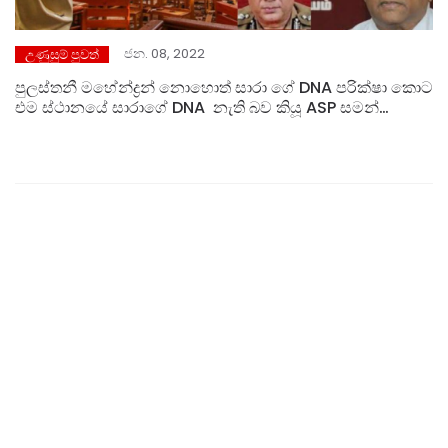
ජන. 08, 2022
උණුසුම් පුවත්
පුලස්තනී මහේන්ද්‍රන් නොහොත් සාරා ගේ DNA පරික්ෂා කොට
එම ස්ථානයේ සාරාගේ DNA නැති බව කියූ ASP සමන්
වීරසිංහ කෝවිඩ් සාදා මැරුවාද………. ? මැරුනාද …………..?