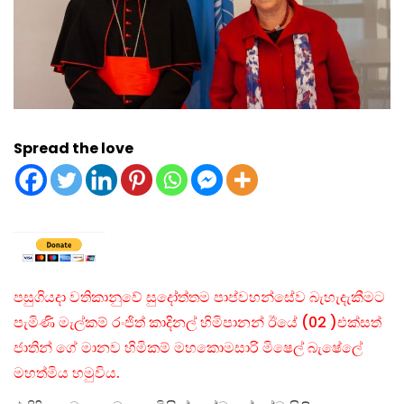
Spread the love
පසුගියදා වතිකානුවේ සුදෝත්තම පාප්වහන්සේව බැහැදැකීමට
පැමිණි මැල්කම් රංජිත් කාදිනල් හිමිපානන් ඊයේ (02 )එක්සත්
ජාතින් ගේ මානව හිමිකම් මහකොමසාරි මිෂෙල් බැෂේලේ
මහත්මිය හමුවිය.