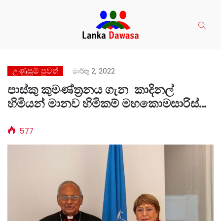
උණුසුම් පුවත්
මාර්තු 2, 2022
පාස්කු කුමණ්ත්‍රනය ගැන කාදිනල්
හිමියන් මානව හිමිකම් මහකොමසාරිස්
මිෂෙල් බැෂෙලේට කියයි.
577