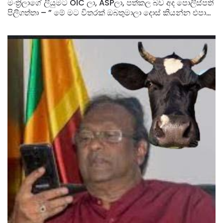
මංත්‍රිලාගේ ලියුමට OIC ලා, ASPලා, පත්කල බව අද පොලිස්පති
පිලිගත්තා – ” මේ මට විතරක් ඔබතුමාලා දොස් කියන්න එපා
ඔය පලාතේ OIC ලාව පත් කරගත්තේ තමන්ට ඕනි අයමනේ ”
– පොලිස්පති වික්‍රමරත්න කියයි