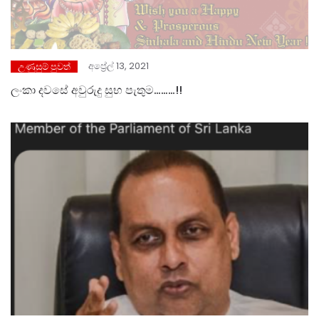
අප්‍රේල් 13, 2021
උණුසුම් පුවත්
ලංකා දවසේ අවුරුදු සුභ පැතුම………!!