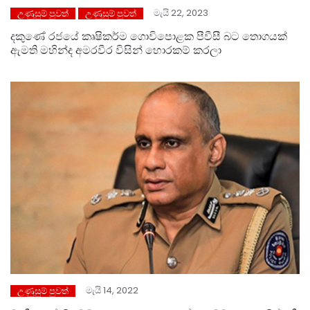
මැයි 22, 2023
උණුසුම් පුවත්
උණුසුම් පුවත්
දකුණේ ⁣රජයේ කෘෂිකර්ම ගොවිපොළක පීවීසී බට තොගයක්
ඇමති මහින්ද අමරවීර විසින් හොරකම් කරලා
මැයි 14, 2022
උණුසුම් පුවත්