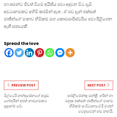
හා තමන්ට ජීවත් වීමේ අයිතිය පවා අදවන විට දැඩි
අවධානමකට අහිමි කරමින් ඇත . ඒ බව දැන් එක්සත්
ජාතීන්ගේ මානව හිමිකම් මහ කොමසාරිස්වරිය පවා පිළිගෙන
ඇති සත්‍යයකි
Spread the love
PREVIEW POST
NEXT POST
මිල්ටෙරි නන්දසේනගේ අමුඩ
පාර්ලිමේන්තු මන්ත්‍රී හරීන් හා
ගෝපයින් අළුත් නාඩගමකට
මනුෂ එක්සත් ජාතීන්ගේ මානව
සූදානම් වේ.
හිමිකම් සංවිධානයේ දී රංජන්
වෙනුවෙන් හඩ නඟයි.