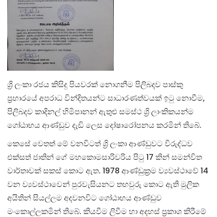
ශ්‍රි ලංකා රජය කිසිදු පියවරක් නොගනීම පිලිබදව පාස්කු
ප්‍රහාරයේ අපරාධ වින්දිතයන්ට සාධාරණත්වයක් ඉටු නොවීම,
පිලිබදව කාදිනල් හිමිපානන් ඇතුළු සමස්ථ ශ්‍රි ලාංකිකයන්ම
ගෝඨාභය ආණ්ඩුව දැඩි ලෙස දෝෂාරෝපනය කරමින් තිබේ.
කෙසේ වෙතත් මේ වනවිටත් ශ්‍රි ලංකා ආණ්ඩුවට විරුද්ධව
එක්සත් ජාතින් ගේ මහකොමසාරිවරිය පිටු 17 කින් සමන්විත
වාර්තාවක් සකස් කොට ඇත. 1978 ආණ්ඩුක්‍රම ව්‍යවස්ථාවේ 14
වන ව්‍යවස්ථාවෙන් පුරවැසියනට තහවුරු කොට ඇති මුලික
අයිතින් සියල්ලම අදවනවිට ගෝඨාභය ආණ්ඩුව
මංකොල්ලකමින් තිබේ. කියවීම ලිවීම හා අදහස් ප්‍රකාශ කිරීමේ