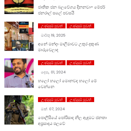
ජාතික ජන බලවේගය දිනනවා- මේජර්
ජනරාල් සලේ පවසයි
උණුසුම් පුවත්
උණුසුම් පුවත්
මාර්තු 19, 2025
අනේ මන්දා මාලිමාවට උතුර දකුණ
මාරුවෙලාද
උණුසුම් පුවත්
උණුසුම් පුවත්
දෙසැ. 01, 2024
හලෝ ⁣හලෝ මොනවද හලෝ මේ
වෙන්නෙ
උණුසුම් පුවත්
උණුසුම් පුවත්
ඔක්. 07, 2024
පොලීසියේ පෝරිසාද නිල ඇඳුමට ජනතා
අප්‍රසාදය පලවේ