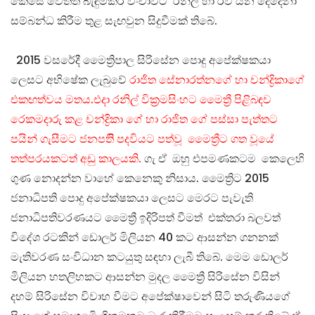
කෙසේ වෙතත් බැඳුම්කර වංචාවට රනිල් හා රවි යන දෙදෙනා
සම්බන්ධ කිරීම තුළ සැඟවුන සිදුවීමක් තිබේ.
2015 වසරේදී මෛත්‍රිපාල සිරිසේන පොදු අපේක්ෂකයා
ලෙසට අභිෂේක ලැබුවේ
රාජිත සේනාරත්නගේ හා චන්ද්‍රිකාගේ
එකඟත්වය මතය.එදා රනිල් වික්‍රමසිංහට මෛත්‍රී පිළිබඳව
රෙකමදාරු කළ චන්ද්‍රිකා ගේ හා රාජිත ගේ පස්සා පැත්තට
පයින් ගැසීමට ජනපතිි පදවියට පත්වූ මෛත්‍රීට ගත වූයේ
තත්පරයකටත් අඩු කාලයකි.
ගැ ඒ ඔහු එපමණකටම කෙලෙහි
ගුණ නොදන්න වාහේ කෙනෙකු නිසාය. මෛත්‍රිට 2015
ජනාධිපති පොදු අපේක්ෂකයා ලෙසට මෙරට පැවැති
ජනාධිපතිවරණයට මෛත්‍රී ඉදිරිපත් වීමත් එක්තරා බලවත්
විදේශ රටකින් ඩොලර් මිලියන 40 කට ආසන්න ගනනක්
මැතිවරණ සංවිධාන කටයුතු සඳහා ලැබී තිබේ. මෙම ඩොලර්
මිලියන හතලිහකට ආසන්න මුදල මෛත්‍රී සිරිසේන විසින්
දහම් සිරිසේන විවාහ වීමට අපේක්ෂාවෙන් සිටි තරුණියගේ