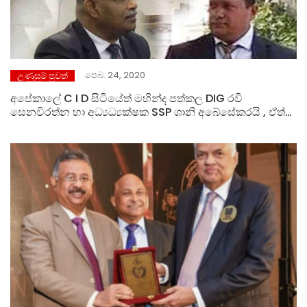
පෙබ. 24, 2020
උණුසුම් පුවත්
අපේකාලේ C I D සිටියේත් මහින්ද පත්කල DIG රවි
සෙනවිරත්න හා අධ්‍යධ්‍යක්ෂක SSP ශානි අබේසේකරයි , ඒත්
අපි ඒ නිලධාරින්ගෙන් පලිගන්න මාරුකරන්න ගියේ නෑ,
(මන්ත්‍රි එරාන් වික්‍රමරත්න කියයි. )