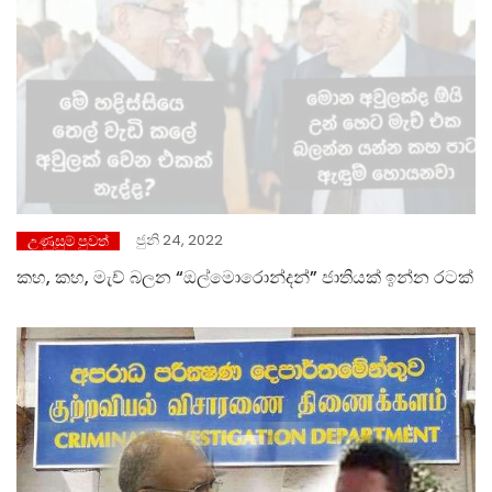
ජුනි 24, 2022
උණුසුම් පුවත්
කහ, කහ, මැච් බලන “ඔල්මොරොන්දන්” ජාතියක් ඉන්න රටක්