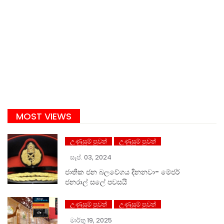
MOST VIEWS
උණුසුම් පුවත්
උණුසුම් පුවත්
සැප්. 03, 2024
ජාතික ජන බලවේගය දිනනවා- මේජර්
ජනරාල් සලේ පවසයි
උණුසුම් පුවත්
උණුසුම් පුවත්
මාර්තු 19, 2025