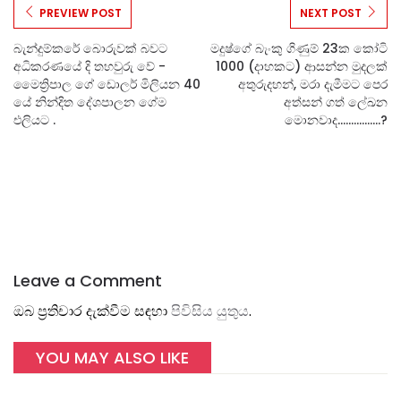
PREVIEW POST
NEXT POST
බැන්දුම්කරේ බොරුවක් බවට
මදුෂ්ගේ බැංකු ගිණුම් 23ක කෝටි
අධිකරණයේ දි තහවුරු වේ -
1000 (දාහකට) ආසන්න මුදලක්
මෛත්‍රිපාල ගේ ඩොලර් මිලියන 40
අතුරුදහන්, මරා දැමීමට පෙර
යේ නින්දිත දේශපාලන ගේම
අත්සන් ගත් ලේඛන
එලියට .
මොනවාද................?
Leave a Comment
ඔබ ප්‍රතිචාර දැක්වීම සඳහා
පිවිසිය යුතුය
.
YOU MAY ALSO LIKE