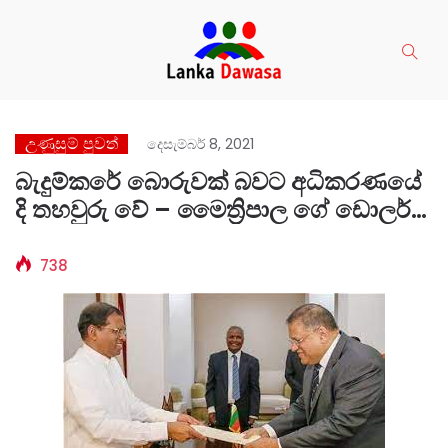
උණුසුම් පුවත්
දෙසැම්බර් 8, 2021
බැදුම්කරේ බොරුවක් බවට අධිකරණයේ
දි තහවුරු වේ – මෛත්‍රිපාල ගේ ඩොලර්
මිලියන 40 යේ නින්දිත දේශපාලන ගේම
එලියට .
738