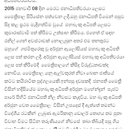
අධිපතිවරයාටය.
2015 ජනවාරි 08 දින මෙරට ජනාධිපතිවරයා ලෙසට
මෛත්‍රිපාල සිරිසේන පත්වෙන ලදී.ඔහු ජනාධිපති වීමෙන් පසුව
සිදු කළ ප්‍රථම මැදිහත්වීම වූයේ මහබැංකු අධිපති ලෙසට
කුමාරාස්වාමි පත් කිරීමට උත්සාහ කිරීමය. එහෙත් ඒ සඳහ
රනිල් ගෙන් අවස්ථාවක් නොලැබුන අතර එම තනතුරට
ඔහුගේ ගජමිතුරෙකු වු අර්ජුන ඇලෝසියස් මහබැංකු අධිපති
ලෙස පත් කරන ලදී. අර්ජුන ඇලෝසියස් මහබැංකු අධිපතිවරයා
ලෙස පත් කිරීමේදී මෛත්‍රිපාලගේ කිසිදු විරුද්ධතාවක්ද
නොවීය. මෛත්‍රිපාල යනු ඇල්වතුරත් නිවා බොන ජාතියේ
කට්ට කයිරාටික පුද්ගලයෙකි.ඉන්පසු දවසකදී ජනපති මෛත්‍රී
විසින් හදිසියේම මහබැංකු අධිපති අර්ජුන මහේන්ද්‍රන් පැජට්
පාරේ පිහිටි ජනාධිපති නිල නිවසට කැඳවිය. මහ බැංකු අධිපති
අර්ජුන වෙත මෛත්‍රීපාල විසින් උපදෙස් දී ඇත්තේ තමන්ට
විදේශීය රටකින් ලැබුණ ඇමරිකානු ඩොලර් තොගය තම පුතා
විවාහ වීමට සිටින තරුණියගේ නිවසේ තබා තිබියදී පසු ගිය