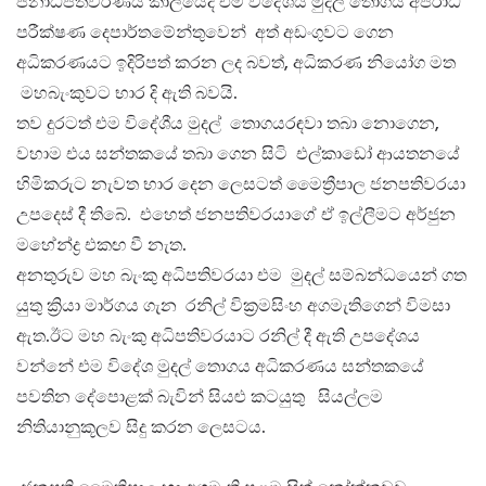
ජනාධිපතිවරණය කාලයේදීී එම විදේශීය මුදල් තොගය අපරාධ
පරීක්ෂණ දෙපාර්තමේන්තුවෙන් අත් අඩංගුවට ගෙන
අධිකරණයට ඉදිරිපත් කරන ලද බවත්, අධිකරණ නියෝග මත
මහබැංකුවට භාර දි ඇති බවයි.
තව දුරටත් එම විදේශීය මුදල් තොගයරඳවා තබා නොගෙන,
වහාම එය සන්තකයේ තබා ගෙන සිටි එල්කාඩෝ ආයතනයේ
හිමිකරුට නැවත භාර දෙන ලෙසටත් මෛත්‍රීපාල ජනපතිවරයා
උපදෙස් දී තිබේ. එහෙත් ජනපතිවරයාගේ ඒ ඉල්ලීමට අර්ජුන
මහේන්ද්‍ර එකඟ වී නැත.
අනතුරුව මහ බැංකු අධිපතිවරයා එම මුදල් සම්බන්ධයෙන් ගත
යුතු ක්‍රියා මාර්ගය ගැන රනිල් වික්‍රමසිංහ අගමැතිගෙන් විමසා
ඇත.ඊට මහ බැංකු අධිපතිවරයාට රනිල් දී ඇති උපදේශය
වන්නේ එම විදේශ මුදල් තොගය අධිකරණය සන්තකයේ
පවතින දේපොළක් බැවින් සියළු කටයුතු සියල්ලම
නිතියානුකූලව සිදු කරන ලෙසටය.