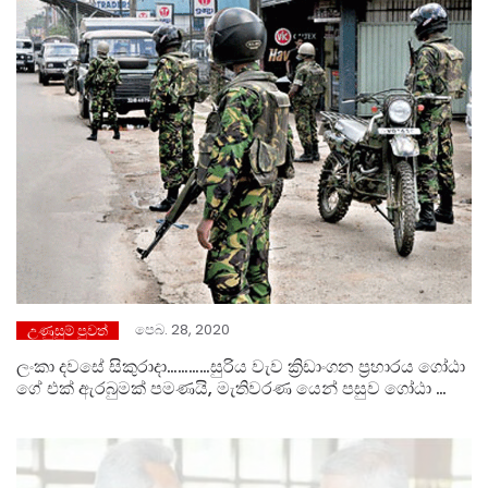
පෙබ. 28, 2020
උණුසුම් පුවත්
ලංකා දවසේ සිකුරාදා…………සුරිය වැව ක්‍රිඩාංගන ප්‍රහාරය ගෝඨා
ගේ එක් ඇරබුමක් පමණයි, මැතිවරණ යෙන් පසුව ගෝඨා ගේ
හෙළුව ජනතවට හොදින් පෙන්නයි………!!