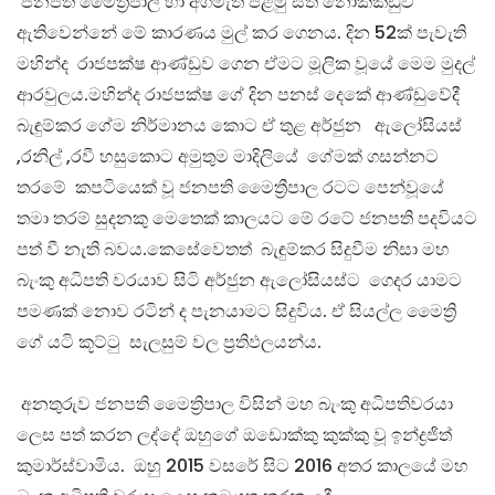
ජනපති මෛත්‍රිපාල හා අගමැති පළමු සිත් නෝක්කඩුව
ඇතිවෙන්නේ මේ කාරණය මුල් කර ගෙනය. දින 52ක් පැවැති
මහින්ද රාජපක්ෂ ආණ්ඩුව ගෙන ඒමට මූලික වූයේ මෙම මුදල්
ආරවුලය.මහින්ද රාජපක්ෂ ගේ දින පනස් දෙකේ ආණ්ඩුවේදී
බැඳුම්කර ගේම නිර්මානය කොට ඒ තුළ අර්ජුන ඇලෝසියස්
,රනිල් ,රවී හසුකොට අමුතුම මාදිලියේ ගේමක් ගසන්නට
⁣තරමේ කපටියෙක් වූ ජනපති මෛත්‍රීපාල රටට පෙන්වූයේ
තමා තරම් සුදනකු මෙතෙක් කාලයට මේ රටේ ජනපති පදවියට
පත් වී නැති බවය.කෙසේවෙතත් බැඳුම්කර සිදුවීම නිසා මහ
බැංකු අධිපති වරයාව සිටි අර්ජුන ඇලෝසියස්ට ගෙදර යාමට
පමණක් නොව රටින් ද පැනයාමට සිදුවිය. ඒ සියල්ල මෛත්‍රි
ගේ යටි කූට්ටු සැලසුම් වල ප්‍රතිඵලයන්ය.
අනතුරුව ජනපති මෛත්‍රිපාල විසින් මහ බැංකු අධිපතිවරයා
ලෙස පත් කරන ලද්දේ ඔහුගේ ඔඩොක්කු කුක්කු වූ ඉන්ද්‍රජිත්
කුමාර්ස්වාමිය. ඔහු 2015 වසරේ සිට 2016 අතර කාලයේ මහ