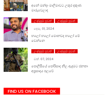
අනේ මන්දා මාලිමාවට උතුර දකුණ
මාරුවෙලාද
උණුසුම් පුවත්
උණුසුම් පුවත්
දෙසැ. 01, 2024
හලෝ ⁣හලෝ මොනවද හලෝ මේ
වෙන්නෙ
උණුසුම් පුවත්
උණුසුම් පුවත්
ඔක්. 07, 2024
පොලීසියේ පෝරිසාද නිල ඇඳුමට ජනතා
අප්‍රසාදය පලවේ
FIND US ON FACEBOOK