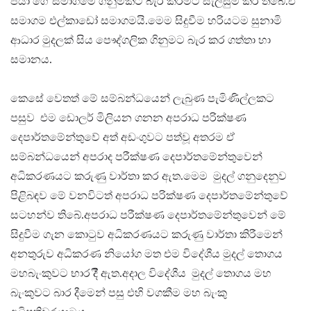
පියා ගේ සමාගමෙි ගිනුමකට බැර කිරීමට සැලසුම් කර තිබේ.ඒ
සමාගම එල්කාඩෝ සමාගමයි.මෙම සිදුවීම හරියටම සුනාමි
ආධාර මුදලක් සිය පෞද්ගලික ගිනුමට බැර කර ගත්තා හා
සමානය.
කෙසේ වෙතත් මේ සම්බන්ධයෙන් ලැබුණ පැමිණිල්ලකට
පසුව එම ඩොලර් මිලියන ගනන අපරාධ පරික්ෂණ
දෙපාර්තමේන්තුවේ අත් අඩංගුවට පත්වූ අතරම ඒ
සම්බන්ධයෙන් අපරාද පරීක්ෂණ දෙපාර්තමේන්තුවෙන්
අධිකරණයට කරුණු වාර්තා කර ඇත.මෙම මුදල් ගනුදෙනුව
පිළිබඳව මේ වනවිටත් අපරාධ පරික්ෂණ දෙපාර්තමේන්තුවේ
සටහන්ව තිබේ.අපරාධ පරීක්ෂණ දෙපාර්තමේන්තුවෙන් මේ
සිදුවීම ගැන කොටුව අධිකරණයට කරුණු වාර්තා කිරීමෙන්
අනතුරුව අධිකරණ නියෝග මත එම ⁣විදේශීය මුදල් තොගය
මහබැංකුවට භාර දීී ඇත.අදාල විදේශීය මුදල් තොගය මහ
බැංකුවට බාර දීමෙන් පසු එහි වගකීම මහ බැංකු