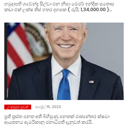
හමුදාපති ශවේන්ද්‍ර සිල්වා එන නිසා මේජර් ඉන්දික සතොස
කඩා එක් ලක්ෂ තිස් හතර දහසක ( රුපි; 1,34,000.00 )
අරක්කු ගෙන ගියා
අප්‍රේල් 15, 2023
උණුසුම් පුවත්
ප්‍රති ත්‍රස්ත පනත අති බිහිසුණු පනතක් ජාත්‍යන්තර ක්ෂමා
ආයතනය ඇමරිකානු ජනාධිපති දැනුවත් කරයි.