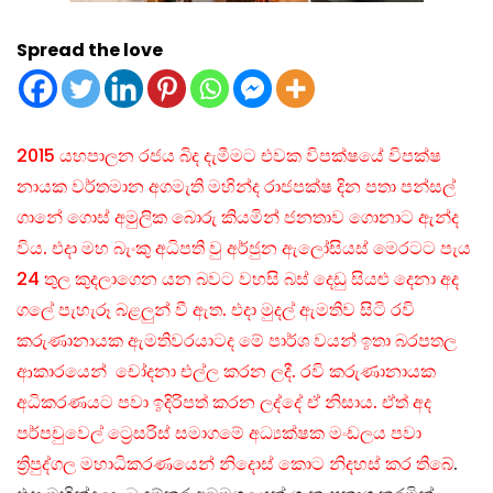
Spread the love
2015 යහපාලන රජය බිද දැමීමට එවක විපක්ෂයේ විපක්ෂ
නායක වර්තමාන අගමැති මහින්ද රාජපක්ෂ දින පතා පන්සල්
ගානේ ගොස් අමුලික බොරු කියමින් ජනතාව ගොනාට ඇන්ද
විය. එදා මහ බැංකු අධිපති වු අර්ජුන ඇලෝසියස් මෙරටට පැය
24 තුල කුදලාගෙන යන බවට වහසි බස් දෙඩු සියළු දෙනා අද
ගලේ පැහැරූ බළලුන් වී ඇත. එදා මුදල් ඇමතිව සිටි රවි
කරුණානායක ඇමතිවරයාටද මේ පාර්ශ වයන් ඉතා බරපතල
ආකාරයෙන් චෝදනා එල්ල කරන ලදී. රවි කරුණානායක
අධිකරණයට පවා ඉදිරිපත් කරන ලද්දේ ඒ නිසාය. ඒත් අද
පර්පචුවෙල් ට්‍රෙසරිස් සමාගමේ අධ්‍යක්ෂක මංඩලය පවා
ත්‍රිපුද්ගල මහාධිකරණයෙන් නිදොස් කොට නිදහස් කර තිබේ
.