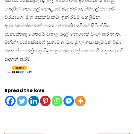
සියළුම තොරතුරු ඊළඟ ලිපියෙන් අපි අනාවරනය කරමු.
ගෙදරින් කෙසෙල් කොළයේ බැඳ බත් කෑ සිම්පල් ජනපති
වරයාගේ මහ තක්කඩි කම ඉන් රටට හෙළිවනු
ඇත.කෙසේවෙතත් මෙරට ජනපති පදවියේ සිටි කිසිම
තැනැත්තකු මෙතරම් විශාල මුදල් තොගයක් වංචා කර නැත.
මහින්ද රාජපක්ෂගේ සුනාමි ආධාර මුදල් ගසා කෑමටත් වඩා
ජනපති මෛත්‍රීපාල සිදු කළ මෙම මුදල් වංචාව විශාල බව අපි
සඳහන් කරමු.
Spread the love