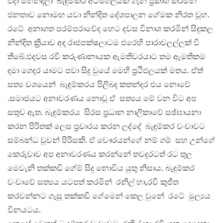
එදා මහින්දලා බැඳුම්කර අටමගලයක් ගැන ප්‍රකාශ කරමින්
ජනතාව නොමඟ යවා නින්දිත දේශපාලන ගේමක නිරත වූහ.
රටේ අනාගත පරම්පරාවේද හෙට දවස විනාශ කරමින් සිදුකල
නින්දිත ක්‍රියාව අද රාජපක්ෂලාටම එරෙහි පාරාවලල්ලක් වී
තිබේ.එදවස රවි කරුණානායක ඇමතිවරයාට තම ඇමතිකම
දමා ගෙදර යාමට පවා සිදු වුයේ මෙහි ප්‍රථිඵලයක් මතය. ඒත්
සත්‍ය වශයෙන් බැඳුම්කරය පිලිබද කතන්දර එය නොවේ
.සමාජයට අනාවරණය නොවූ ඒ සත්‍යය මේ වන විට අප
සතුව ඇත. බැඳුම්කරය සිරස ප්‍රධාන නාලිකාවේ සඡ්ඝායනා
කරන පිරිතක් ලෙස ප්‍රචාරය කරන ලද්දේ බැඳුම්කර වංචාවට
සම්බන්ධ වූවන් පිරිසකි. ඒ චෞරයන්ගේ නම් ගම් සහ උන්ගේ
කෙරුවාව අප අනාවරණය කරන්නේ තවදුරටත් රට තුල
මෙවැනි තක්කඩි ගේම් සිදු නොවිය යුතු නිසාය. බැඳුම්කර
වංචාවේ සත්‍යය යටපත් කරමින් රනිල් හා,රවී කුජීත
කරවන්නට ගැසූ තක්කඩි ගේමෙන් කෙල වුනේ රටේ මුල්‍යය
විනයටය.