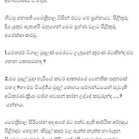
අනාවරණය වී නැත.
හිටපු ජනපති මෛත්‍රිපාල විසින් රටට මේ ප්‍රශ්නයට පිලිතුරු
දිය යුතුව ඇත.අපි ඔහුගෙන් මෙම ප්‍රශ්ණ වලට පිළිතුරු ⁣
අපේක්ෂා කරමු.
1.මෙතරම්
විශාල මුදලක් මෙරටට ලැබුනේ කුමණ රටකින්ද
එම
ගනන කොපමනද ?
2.එම මුදල් මුදා හැරියේ කවර ආකාරයේ නෛතික පදනමක්
මත ද ?හා එම විදේශීය මුදල් තොගය සම්බන්ධයෙන් පැවැති
අධිකරණ ක්‍රියා මාර්ග අවසන් කරන ලද්දේ කවුරුන්ද ……?
යන්නය.
මෛත්‍රිපාල සිරිසේන අද අපේ රට පත්ව ඇති ආර්ථික අර්බුදය
පිළිබඳව හෙලන කිඹුල් කදුළු වල ඇත්ත නැත්ත හා බැඳුන