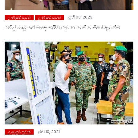
ජුනි 03, 2023
උණුසුම් පුවත්
උණුසුම් පුවත්
රනිල් හාමු ගේ මංඥං කයිවාරුව හා ජාති ජාතියේ ඇමතීම
ජුනි 10, 2021
උණුසුම් පුවත්