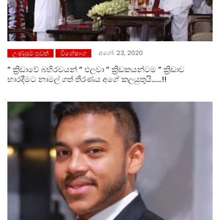
අගෝ. 23, 2020
උණුසුම් පුවත්
විශේෂාංග
” ක්‍රිඩාවේ බහිරවයන් ” එලවා ” ක්‍රිඩකයන්ටම ” ක්‍රිඩාව
භාරදීමට නාමල් ගත් තීරණය අගේ කලයුතුයි……!!