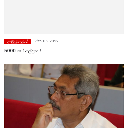
ජන. 06, 2022
උණුසුම් පුවත්
5000 හේ අල්ලස !