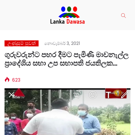
උණුසුම් පුවත්
නොවැම්බර් 3, 2021
ගුරුවරුන්ට පහර දීමට පැමිණි මාවනැල්ල
ප්‍රාදේශිය සභා උප සභාපති ජයතිලක
මිනිමරුවෙක්.
623