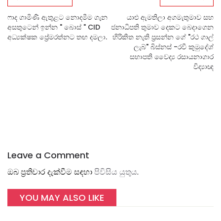
ෆාද ගාමිණි ඇතුළට නොදමීම ගැන
යාළු ඇමතිලා අගමැතුමාව සහ
අසතුටෙන් ඉන්න " බොස් " CID
ජනාධිපති තුමාව දෙකට බෙදාගෙන
අධ්‍යක්ෂක ප්‍රේමරත්නට තඟ දමලා.
හිරිකිත නැති ප්‍රසන්න ගේ "රථ ගාල්
ලැබ්" බිස්නස් -රවී කුමුදේශ්
සභාපති වෛද්‍ය රසායනාගාර
විද්‍යාඥ
Leave a Comment
ඔබ ප්‍රතිචාර දැක්වීම සඳහා
පිවිසිය යුතුය
.
YOU MAY ALSO LIKE