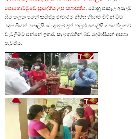
පොහොට්ටුවේ ප්‍රාදේශිය උප සභාපතිය.
මොහු පාසැල අසලම
සිට කලක පටන් කසිප්පු ජාවාරම නිරත නිසාම විටින් විට
දෙමාපියන් පොලිසියට දැනුම් දුන් නමුත් පොලිසිය ජයතිලකව
වැටලීමට එන්නේ ඉතාම කලාතුරකින් බව දෙමාපියන් අපහා
පැවසීය.