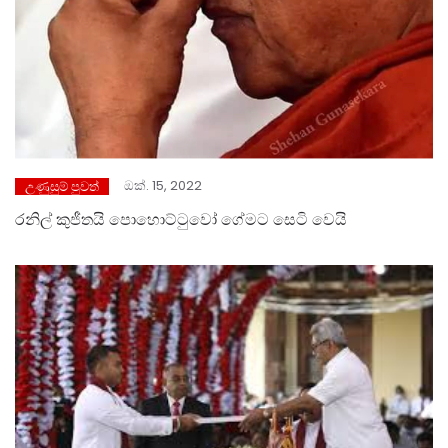
ඔක්. 15, 2022
උණුසුම් පුවත්
රනිල් කුජීතයි පොහොට්ටුවෝ ගේමට සෙටි වෙයි