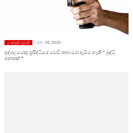
ජන. 26, 2020
උණුසුම් පුවත්
පුද්ගලයෙකු ප්‍රසිද්ධියේ වෙඩි තබා මරා දැමිය හැකි ” බුද්ධි
පනතක් “