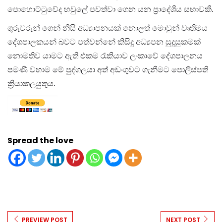
පොහොට්ටුවේද හවුලේ පවත්වා ගෙන යන ප්‍රාදේශිය සභාවකි.
ගුරුවරුන් ගෙන් නිසි අධ්‍යාපනයක් නොලත් මොවුන් වෘතිමය
දේශපාලකයන් බවට පත්වන්නේ කිසිදු අධ්‍යපන සුදුසුකමක්
නොමතිව යාමට ඇති එකම රැකියාව ලංකාවේ දේශපාලනය
පමණි වහාම මේ පුද්ගලයා අත් අඩංගුවට ගැනීමට පොලිස්පති
ක්‍රියාකලයුතුය.
Spread the love
PREVIEW POST
NEXT POST