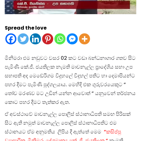
Spread the love
මිනිමරා එම නඩුවට වසර 02 කට වඩා බන්ධනාගාර ගතව සිට
පැමිණි කේ.ජී. ජයතිලක නැමති මාවනැල්ල ප්‍රාදේශිය සභා උප
සභාපති අද මෙඩේරිගම විදුහලේ විදුහල් පතිට හා දෙමාපියන්ට
පහර දීමට පැමිණි පුද්ගලයාය. මෙහිදි එක ගුරුවරයෙකුට ”
තෝව මරණව මට උඩින් යන්න ආවොත් ” යනුවෙන් තර්ජනය
කොට පහර දීමට තැත්කර ඇත.
ඒ අවස්ථාවේ මාවනැල්ල පොලිස් ස්ථානාධිපති සමඟ පිරිසක්
සිට ඇති නමුත් මාවනැල්ල පොලිස් ස්ථානාධිපතිට එම
ස්ථානයට ඒම අනුමතිය ලිපිය දී ඇත්තේ මෙම
“කසිප්පු
ව්‍යාපාරික ,මිනිමරු දේශමාන්‍ය කේ .ජී. ජයතිලක “
නැමති