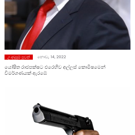
නොවැ. 14, 2022
උණුසුම් පුවත්
යෝෂිත රාජපක්ෂට එරෙහිව අල්ලස් කොමිෂමෙන්
විමර්ශණයක් ඇරඹේ