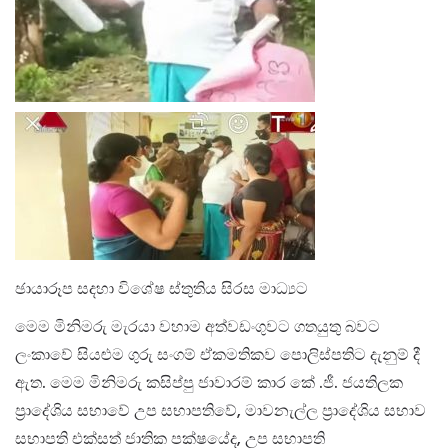
ඡායාරූප සදහා විශේෂ ස්තුතිය සිරස මාධ්‍යට
මෙම මිනිමරු මැරයා වහාම අත්වඩංගුවට ගතයුතු බවට
ලංකාවේ සියළුම ගුරු සංගම් ඒකමතිකව පොලිස්පතිට දැනුම් දී
ඇත. මෙම මිනිමරු කසිප්පු ජාවාරම් කාර කේ .ජී. ජයතිලක
ප්‍රාදේශිය සභාවේ උප සභාපතිවේ, මාවනැල්ල ප්‍රාදේශිය සභාව
සභාපති එක්සත් ජාතික පක්ෂයේද, උප සභාපති