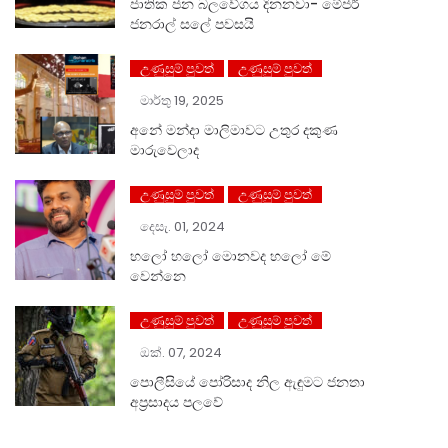
ජාතික ජන බලවේගය දිනනවා- මේජර්
ජනරාල් සලේ පවසයි
උණුසුම් පුවත්
උණුසුම් පුවත්
මාර්තු 19, 2025
අනේ මන්දා මාලිමාවට උතුර දකුණ
මාරුවෙලාද
උණුසුම් පුවත්
උණුසුම් පුවත්
දෙසැ. 01, 2024
හලෝ ⁣හලෝ මොනවද හලෝ මේ
වෙන්නෙ
උණුසුම් පුවත්
උණුසුම් පුවත්
ඔක්. 07, 2024
පොලීසියේ පෝරිසාද නිල ඇඳුමට ජනතා
අප්‍රසාදය පලවේ