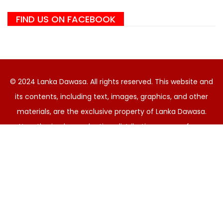
FIND US ON FACEBOOK
© 2024 Lanka Dawasa. All rights reserved. This website and
its contents, including text, images, graphics, and other
materials, are the exclusive property of Lanka Dawasa.
Unauthorized reproduction, distribution, or use of any
content is strictly prohibited. For permissions or inquiries,
please contact
lankadawasa@outlook.com
. By using this
site, you agree to our Terms of Service and Privacy Policy.
සිංහල