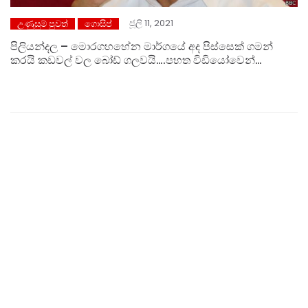
ජූලි 11, 2021
උණුසුම් පුවත්
ගොසිප්
පිලියන්දල – මොරගහහේන මාර්ගයේ අද පිස්සෙක් ගමන්
කරයි කඩවල් වල බෝඩ් ගලවයි….පහත විඩියෝවෙන්
බලන්න..