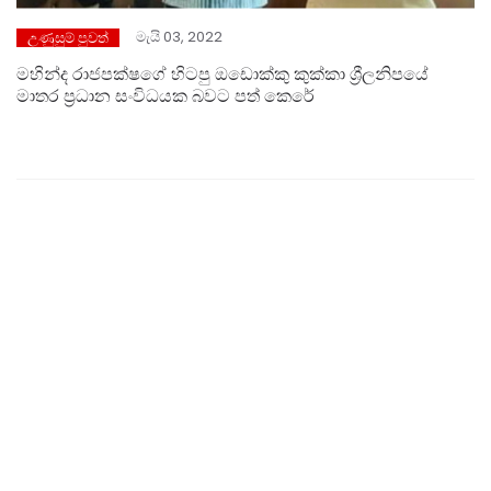
මැයි 03, 2022
උණුසුම් පුවත්
මහින්ද රාජපක්ෂගේ හිටපු ඔඩොක්කු කුක්කා ශ්‍රීලනිපයේ
මාතර ප්‍රධාන සංවිධයක බවට පත් කෙරේ