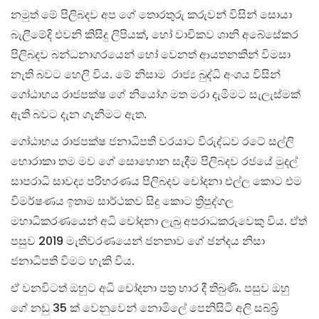
නමුත් මේ පිලිබදව අප ගේ තොරතුරු කරුවන් විසින් සොයා
බැලීමේදි එවනි කිසිදු ලිපියක්, හෝ වාචිකව ශානි අබේසේකර
පිලිබදව බන්ධනාගරයෙන් හෝ වෙනත් ආයතනකින් විමසා
නැති බවට හෙලි විය. මේ නිසාම රාජ්‍ය බුද්ධි අංශය විසින්
ගෝඨාභය රාජපක්ෂ ගේ නියෝග මත මරා දැමීමට සැලැස්මක්
ඇති බවට දැන ගැනීමට ඇත.
ගෝඨාභය රාජපක්ෂ ජනාධිපති වරයාට විරුද්ධව රටේ සල්ලි
හොරාකා තම මව ගේ සොහොන සැදීම පිලිබදව රජයේ මුදල්
සාපරාධි සාවද්‍ය පරිහරණය පිලිබදව චෝදනා එල්ල කොට එම
විමර්ෂණය ඉතාම සාර්ථකව සිදු කොට ත්‍රිපුද්ගල
මහාධිකරණයෙන් අධි චෝදනා ලැබු අපරාධකරුවෙකු විය. ඒත්
පසුව 2019 මැතිවරණයෙන් ජනතාව ගේ ඡන්දය නිසා
ජනාධිපති විමට හැකි විය.
ඒ වනවිටත් ඔහුට අධි චෝදනා පත්‍ර භාර දී තිබුණි. පසුව ඔහු
ගේ නඩු 35 ක් වෙනුවෙන් නොමිලේ පෙනිසිටි අලි සබ්බ්‍රි