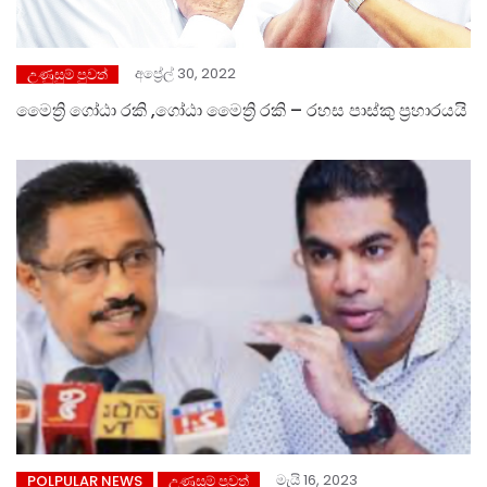
අප්‍රේල් 30, 2022
උණුසුම් පුවත්
මෛත්‍රි ගෝඨා රකි ,ගෝඨා මෛත්‍රි රකි – රහස පාස්කු ප්‍රහාරයයි
මැයි 16, 2023
POLPULAR NEWS
උණුසුම් පුවත්