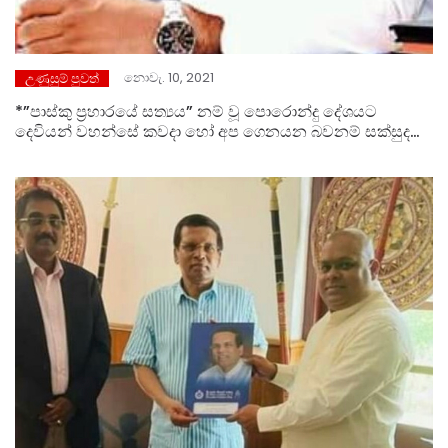
නොවැ. 10, 2021
උණුසුම් පුවත්
*”පාස්කු ප්‍රහාරයේ සත්‍යය” නම් වූ පොරොන්දු දේශයට
දෙවියන් වහන්සේ කවදා හෝ අප ගෙනයන බවනම් සක්සුදක්
සේ විශ්වාසය. – සිරිල් ගාමිණී ප්‍රනාන්දු පියතුමා.