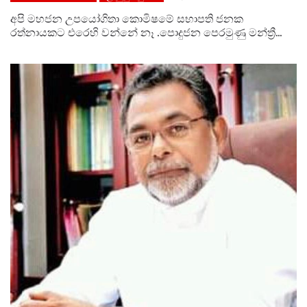
අපි මහජන උපයෝගිතා කොමිෂමේ සභාපති ජනක
රත්නායකට එරෙහි වන්නේ නෑ .පොදුජන පෙරමුණු මන්ත්‍රී
කණ්ඩායමක් මහින්ද රාජපක්ෂට පවසති