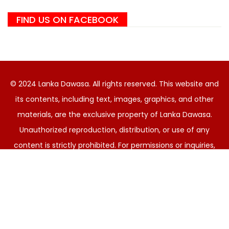
FIND US ON FACEBOOK
© 2024 Lanka Dawasa. All rights reserved. This website and
its contents, including text, images, graphics, and other
materials, are the exclusive property of Lanka Dawasa.
Unauthorized reproduction, distribution, or use of any
content is strictly prohibited. For permissions or inquiries,
please contact
lankadawasa@outlook.com
. By using this
site, you agree to our Terms of Service and Privacy Policy.
සිංහල