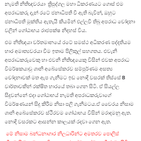
නැමති නිතිඥවරයා ත්‍රිපුද්ගල මහා ධිකරණයට ගොස් එම
අපරාධකරු දැන් රටේ ජනාධිපති වී ඇති බැවින්, ඔහුට
ජනාධිපති මුක්තිය ඇතැයි කියමින් එල්ලවී තිබු අපරාධ චෝදනා
වලින් ගෝඨාභය රාජපක්ෂ නිදහස් විය.
එම නිතිඥයා වර්තමානයේ රටේ සමස්ථ අධිකරණ පද්දතියම
භාර අමාත්‍යවරයා වීම ඉතාම පිලිකුල් සහගතය. එවැනි
අපරාධකරුවෙකු හා එවනි නිතිඥයෙකු විසින් එවක අපරාධ
විමර්ෂකයාවු ශානි අබේසේකරව සම්පුර්ණම අසත්‍ය
චෝදනාවක් මත ඇප ගැනීමට ඉඩ නොදි වසරක් තිස්සේ B
වාර්තාවකින් රක්ෂිත භාරයේ තබා ගෙන සිටි. ඒ සියල්ල
සිදුවන්නේ එදා ගෝඨාභය් නැමති අපරාධකරුවාගේ
විමර්ෂණයන් සිදු කිරීම නිසා පලි ගැනීමටය.
ඒ වෛරය නිසාම
ශානි අබේසේකරව ස්ථිරවම ගෝඨාභය විසින් මරාදමනු ඇත.
නොදි වසරකට ආසන්න කාලයක් රදවා ගෙන ඇත.
මේ නිසාම බන්ධනාගාර නිලධාරින්ට අමතරව පොලිස්