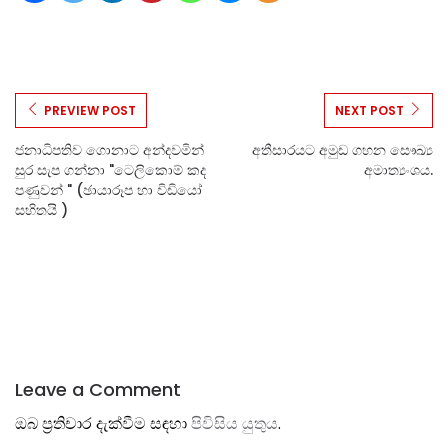
PREVIEW POST
NEXT POST
ජනාධිපතිව ගොනාට අන්දවමින්
අතීසාරයට අමුඩ ගහන සෞඛ්‍ය
සුර සැප ගන්නා "ටෙලිකොම් කද
අමාත්‍යංශය.
පණුවන් " (ඡායාරූප හා විඩියෝ
සහිතයි )
Leave a Comment
ඔබ ප්‍රතිචාර දැක්වීම සඳහා
පිවිසිය යුතුය
.