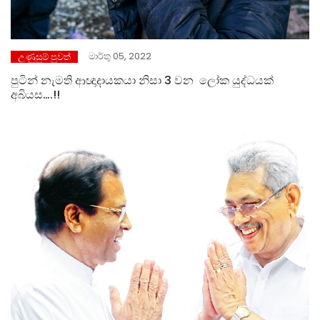
මාර්තු 05, 2022
උණුසුම් පුවත්
පුටින් නැමති ආඥාදායකයා නිසා 3 වන ලෝක යුද්ධයක්
අබියස….!!