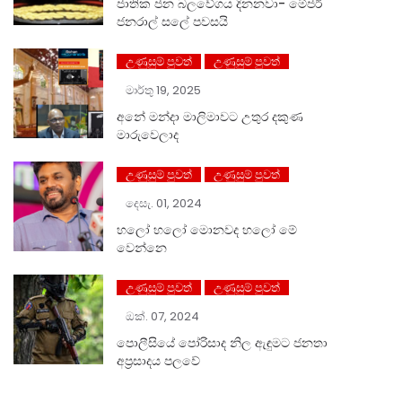
ජාතික ජන බලවේගය දිනනවා- මේජර්
ජනරාල් සලේ පවසයි
උණුසුම් පුවත්
උණුසුම් පුවත්
මාර්තු 19, 2025
අනේ මන්දා මාලිමාවට උතුර දකුණ
මාරුවෙලාද
උණුසුම් පුවත්
උණුසුම් පුවත්
දෙසැ. 01, 2024
හලෝ ⁣හලෝ මොනවද හලෝ මේ
වෙන්නෙ
උණුසුම් පුවත්
උණුසුම් පුවත්
ඔක්. 07, 2024
පොලීසියේ පෝරිසාද නිල ඇඳුමට ජනතා
අප්‍රසාදය පලවේ