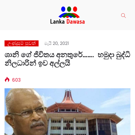
උණුසුම් පුවත්
මැයි 20, 2021
ශානි ගේ ජිවිතය අනතුරේ……. හමුදා බුද්ධි
නිලධාරින් ඉව අල්ලයි
603