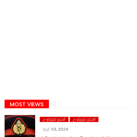
MOST VIEWS
උණුසුම් පුවත්
උණුසුම් පුවත්
සැප්. 03, 2024