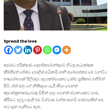
Spread the love
අපරාධ පරික්ෂණ දෙපාර්තමේන්තුවේ හිටපු අධ්‍යක්ෂක
කීර්තිමත් ජේෂ්ඨ පොලිස් අධිකාරි ශානි අබේසේකර මේ වනවිට
හෘදරෝගයක් පිලිබදව ශල්‍යකර්මයකට ලක්ව ප්‍රතිකාර ගනිමින්
සිටි. ඒත් ඔහු ගේ නිතිඥයා යැයි කියා වෙනත්
කුමණ්ත්‍රනකරුවෙකු විසින් ඔහු වෙනත් ස්ථානයකට මාරු
කිරීමට ඉල්ලා ඇති බව විශ්වාස වන්ත ආරංචි මාර්ගයකින් අප
හට දැන ගැනීමට ඇත.