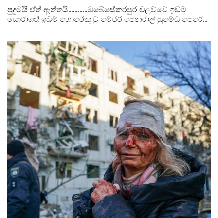
පුදුමයි ඒත් ඇත්තයි…………ඔබේසේකරපුර වලව්වේ ඉඩම
සොරාගත් ඉඩම් හොරෙකු වු මේජර් ජෙනරාල් සුමේධ පෙරේරා
ටම මහවැලි කෘෂිකර්ම වාරිමාර්ග හා ග්‍රාමීය සංවර්ධන
ලේකම්ධූරය……..!!