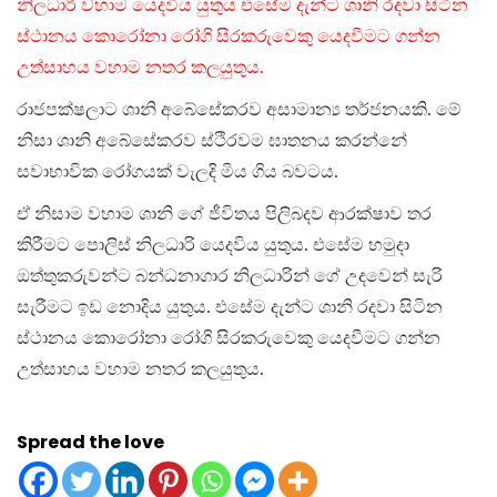
නිලධාරි වහාම යෙදවිය යුතුය එසේම දැන්ට ශානි රදවා සිටින
ස්ථානය කොරෝනා රෝගි සිරකරුවෙකු යෙදවීමට ගන්න
උත්සාහය වහාම නතර කලයුතුය.
රාජපක්ෂලාට ශානි අබේසේකරව අසාමාන්‍ය තර්ජනයකි. මේ
නිසා ශානි අබේසේකරව ස්ථිරවම ඝාතනය කරන්නේ
සවාභාවික රෝගයක් වැලදි මිය ගිය බවටය.
ඒ නිසාම වහාම ශානි ගේ ජීවිතය පිලිබදව ආරක්ෂාව තර
කිරීමට පොලිස් නිලධාරි යෙදවිය යුතුය. එසේම හමුදා
ඔත්තුකරුවන්ට බන්ධනාගාර නිලධාරින් ගේ උදවෙන් සැරි
සැරීමට ඉඩ නොදිය යුතුය. එසේම දැන්ට ශානි රදවා සිටින
ස්ථානය කොරෝනා රෝගි සිරකරුවෙකු යෙදවීමට ගන්න
උත්සාහය වහාම නතර කලයුතුය.
Spread the love